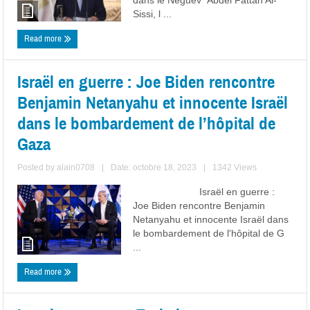
dans le Néguev Abdel Fattah Al-
Sissi, l ...
Read more
Israël en guerre : Joe Biden rencontre
Benjamin Netanyahu et innocente Israël
dans le bombardement de l’hôpital de
Gaza
Posted by
alain0708
|
Date: octobre 18, 2023
|
1342 Views
Israël en guerre :
Joe Biden rencontre Benjamin
Netanyahu et innocente Israël dans
le bombardement de l'hôpital de G
...
Read more