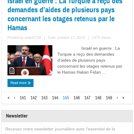
Israël en guerre : La Turquie a reçu des
demandes d’aides de plusieurs pays
concernant les otages retenus par le
Hamas
Posted by
alain0708
|
Date: octobre 17, 2023
|
1370 Views
Israël en guerre : La
Turquie a reçu des demandes
d'aides de plusieurs pays
concernant les otages retenus par
le Hamas Hakan Fidan ...
Read more
«
‹
141
142
143
144
145
146
147
148
149
›
»
Newsletter
Recevez notre newsletter journalière avec l'essentiel de la