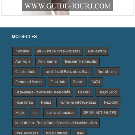
MOTS-CLES
7 octobre
Alai- Sayada- Israel-Actualités
alain-sayada
Alain Azria
Ali Khamenei
Benjamin Netnanyahu
Caroline Yadan
conflit-Israël-Palestiniens-Gaza
Donald trump
Emmanuel Macron
Etats Unis
France
GAZA
Gaza-armée-Palestiniens-Israël-conflit
Gil Taieb
Hagay Sobol
Haim Korsia
Hamas
Hamas-Israël-trêve-Gaza
Hezbollah
Houtis
Iran
Iran-Israël-nucléaire
iSRAEL-ACTUALITES
israel-defense-Benny Gantz-Grece-israel-israel Actualites
Israel Actiualités
Israel Actuaites
Israël