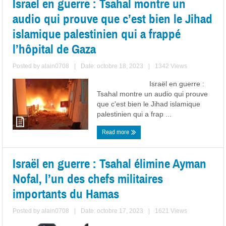
Israel en guerre : Tsahal montre un
audio qui prouve que c’est bien le Jihad
islamique palestinien qui a frappé
l’hôpital de Gaza
Posted by
alain0708
|
Date: octobre 18, 2023
|
1342 Views
Israël en guerre :
Tsahal montre un audio qui prouve
que c'est bien le Jihad islamique
palestinien qui a frap ...
Read more
Israël en guerre : Tsahal élimine Ayman
Nofal, l’un des chefs militaires
importants du Hamas
Posted by
alain0708
|
Date: octobre 17, 2023
|
1621 Views