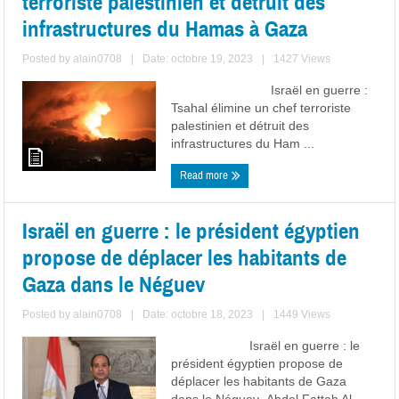
terroriste palestinien et détruit des
infrastructures du Hamas à Gaza
Posted by
alain0708
|
Date: octobre 19, 2023
|
1427 Views
Israël en guerre :
Tsahal élimine un chef terroriste
palestinien et détruit des
infrastructures du Ham ...
Read more
Israël en guerre : le président égyptien
propose de déplacer les habitants de
Gaza dans le Néguev
Posted by
alain0708
|
Date: octobre 18, 2023
|
1449 Views
Israël en guerre : le
président égyptien propose de
déplacer les habitants de Gaza