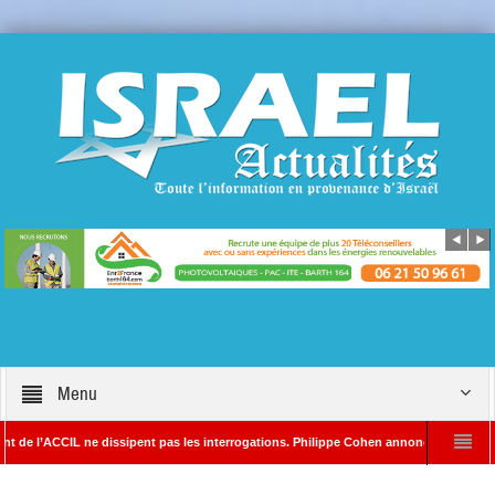
Menu
CCIL ne dissipent pas les interrogations. Philippe Cohen annonce se réserver le droit 
A – Rédacteur en chef d’Israël Actualités
L’Iran menace de frapper Tel-Aviv s