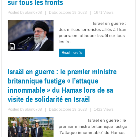
sur tous les fronts
Posted by
alain0708
|
Date: octobre 19, 2023
|
1671 Views
Israël en guerre :
des milices terroristes alliés à l'Iran
pourraient attaquer Israël sur tous
les fro ...
Read more
Israël en guerre : le premier ministre
britannique fustige « l’attaque
innommable » du Hamas lors de sa
visite de solidarité en Israël
Posted by
alain0708
|
Date: octobre 19, 2023
|
1422 Views
Israël en guerre : le
premier ministre britannique fustige
"l'attaque innommable" du Hamas