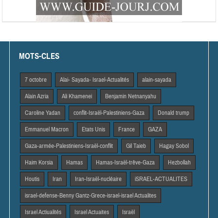
MOTS-CLES
7 octobre
Alai- Sayada- Israel-Actualités
alain-sayada
Alain Azria
Ali Khamenei
Benjamin Netnanyahu
Caroline Yadan
conflit-Israël-Palestiniens-Gaza
Donald trump
Emmanuel Macron
Etats Unis
France
GAZA
Gaza-armée-Palestiniens-Israël-conflit
Gil Taieb
Hagay Sobol
Haim Korsia
Hamas
Hamas-Israël-trêve-Gaza
Hezbollah
Houtis
Iran
Iran-Israël-nucléaire
iSRAEL-ACTUALITES
israel-defense-Benny Gantz-Grece-israel-israel Actualites
Israel Actiualités
Israel Actuaites
Israël