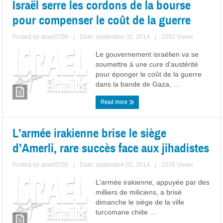
Israël serre les cordons de la bourse
pour compenser le coût de la guerre
Posted by
alain0708
|
Date: septembre 01, 2014
|
2592 Views
Le gouvernement israélien va se
soumettre à une cure d'austérité
pour éponger le coût de la guerre
dans la bande de Gaza, ...
Read more
L’armée irakienne brise le siège
d’Amerli, rare succès face aux jihadistes
Posted by
alain0708
|
Date: septembre 01, 2014
|
2276 Views
L'armée irakienne, appuyée par des
milliers de miliciens, a brisé
dimanche le siège de la ville
turcomane chiite ...