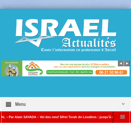
Menu
lain SAYADA – Vol des neuf Sifrei Torah de Levallois : jusqu’à quand le silence ? Que
A
Benjamin Netanyahou à l’Iran : « Si vous nous attaquez, notre riposte sera