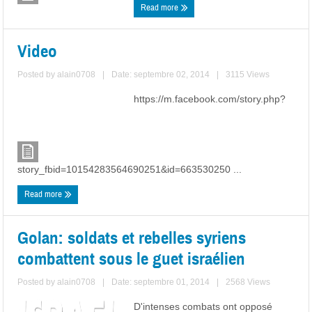
Read more
Video
Posted by
alain0708
|
Date: septembre 02, 2014
|
3115 Views
https://m.facebook.com/story.php?
story_fbid=10154283564690251&id=663530250 ...
Read more
Golan: soldats et rebelles syriens
combattent sous le guet israélien
Posted by
alain0708
|
Date: septembre 01, 2014
|
2568 Views
D'intenses combats ont opposé