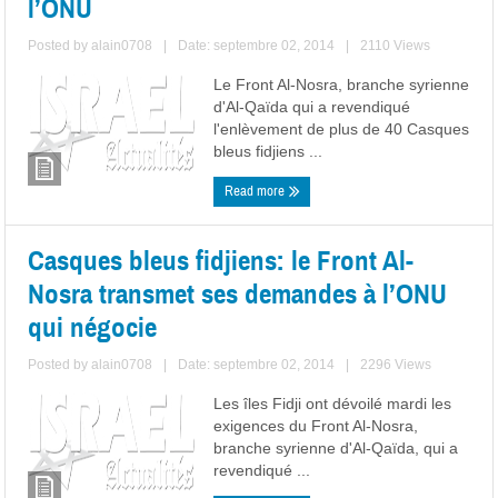
l’ONU
Posted by
alain0708
|
Date: septembre 02, 2014
|
2110 Views
Le Front Al-Nosra, branche syrienne
d'Al-Qaïda qui a revendiqué
l'enlèvement de plus de 40 Casques
bleus fidjiens ...
Read more
Casques bleus fidjiens: le Front Al-
Nosra transmet ses demandes à l’ONU
qui négocie
Posted by
alain0708
|
Date: septembre 02, 2014
|
2296 Views
Les îles Fidji ont dévoilé mardi les
exigences du Front Al-Nosra,
branche syrienne d'Al-Qaïda, qui a
revendiqué ...