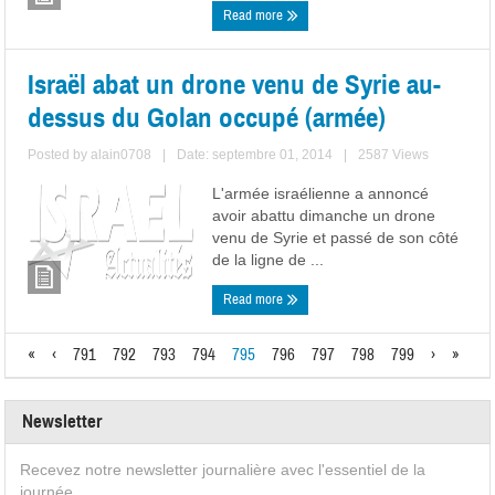
Read more
Israël abat un drone venu de Syrie au-
dessus du Golan occupé (armée)
Posted by
alain0708
|
Date: septembre 01, 2014
|
2587 Views
L'armée israélienne a annoncé
avoir abattu dimanche un drone
venu de Syrie et passé de son côté
de la ligne de ...
Read more
«
‹
791
792
793
794
795
796
797
798
799
›
»
Newsletter
Recevez notre newsletter journalière avec l'essentiel de la
journée