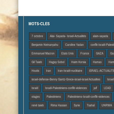
MOTS-CLES
7 octobre
Alai- Sayada- Israel-Actualités
alain-sayada
Benjamin Netnanyahu
Caroline Yadan
conflit-Israël-Pales
Emmanuel Macron
Etats Unis
France
GAZA
Gaz
Gil Taieb
Hagay Sobol
Haim Korsia
Hamas
Hama
Houtis
Iran
Iran-Israël-nucléaire
iSRAEL-ACTUALIT
israel-defense-Benny Gantz-Grece-israel-israel Actualites
Israel
Israël
Israël-Palestiniens-conflit-violences
juif
LEAD
otages
Palestiniens
Palestiniens-Israël-conflit-violences
rené taieb
Rima Hassan
Syrie
Tsahal
UNRWA