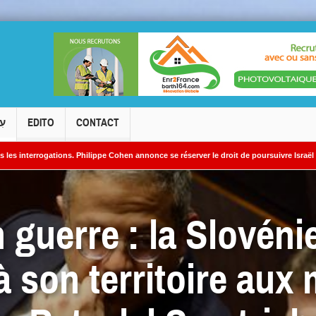
עִ
EDITO
CONTACT
s. Philippe Cohen annonce se réserver le droit de poursuivre Israël Actualités en diff
es nucléaires iraniens
n guerre : la Slovénie
 à son territoire aux 