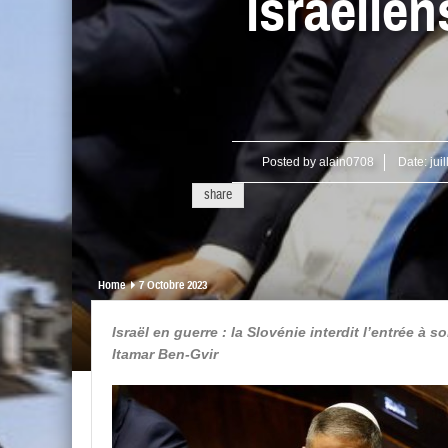
israélien
Posted by
alain0708
Date:
jui
share
Home
7 Octobre 2023
Israël en guerre : la Slovénie interdit l’entrée à s
Itamar Ben-Gvir