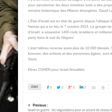
pour sanctionner les deux ministres suite à des propo
ministre britannique des Affaires étrangères, David 
L’État d’Israël est en état de guerre depuis l’attaque
Hamas qui a eu lieu le 7 octobre 2023. Le groupe terro
d’Israël, a assassiné 1400 civils israéliens et milita
party dans le sud du Néguev.
L’état hébreu recense aussi plus de 10 000 blessés. 5
femmes, des enfants et des personnes âgées, sont 
Gaza.
Eliran COHEN pour Israel Actualités
share
0
0
0
0
Previous :
Israël en guerre : les négociations pour un accord de cessez-l