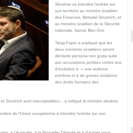
Slovénie va interdire l’entrée sur
son territoire au ministre israélien
des Finances, Betsalel Smotrich, et
au ministre israélien de la Sécurité
nationale, Itamar Ben-Gvir.
Tanja Fajon a expliqué que les
deux ministres israéliens seront
déclarés persona non grata suite
aux accusations portées contre eux
d’incitation à «
une violence
extrême et à de graves violations
des droits humains des
 et Smotrich sont inacceptables
« , a indiqué la ministre slovène.
membre de l’Union européenne à interdire l’entrée sur son
ada, à l’Australie, à la Nouvelle-Zélande et à d’autres pays