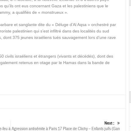
s qu’ils ont eus concernant Gaza et les palestiniens que le
Lammy, a qualifiés de « monstrueux ».
 barbare et sanglante dite du « Déluge d’Al Aqsa » orchestré par
riste palestinien qui s’est infiltré dans des localités du sud
ires, dont 375 jeunes israéliens tués sauvagement lors d’une rave
0 civils israéliens et étrangers (vivants et décédés), dont des
également retenus en otage par le Hamas dans la bande de
Next :
e-feu à
Agression antisémite à Paris 17 Place de Clichy – Enfants juifs (Gan