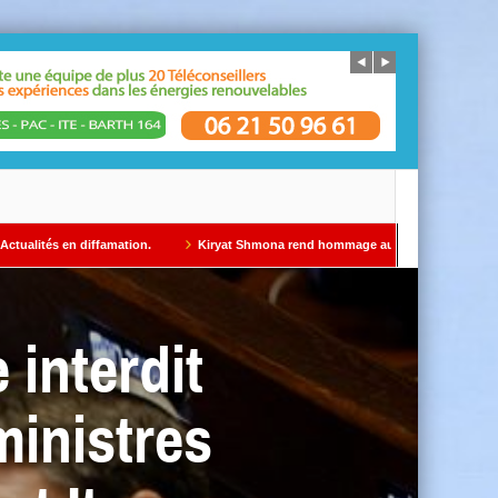
amation.
Kiryat Shmona rend hommage au Dr Gil Taïeb par Alain AZRIA
 interdit
ministres