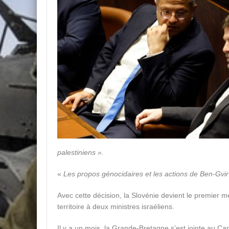
palestiniens ».
«
Les propos génocidaires et les actions de Ben-Gvir
Avec cette décision, la Slovénie devient le premier 
territoire à deux ministres israéliens.
Il y a un mois, la Grande-Bretagne s’est jointe au Can