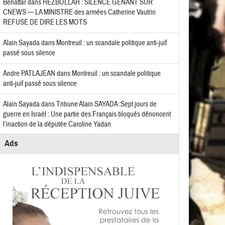
Benattar
dans
HEZBOLLAH : SILENCE GÊNANT SUR
CNEWS — LA MINISTRE des armées Catherine Vautrin
REFUSE DE DIRE LES MOTS
Alain Sayada
dans
Montreuil : un scandale politique anti-juif
passé sous silence
Andre PATLAJEAN
dans
Montreuil : un scandale politique
anti-juif passé sous silence
Alain Sayada
dans
Tribune Alain SAYADA :Sept jours de
guerre en Israël : Une partie des Français bloqués dénoncent
l’inaction de la députée Caroline Yadan
Ads