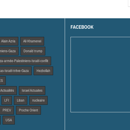
FACEBOOK
Alain Azria
Ali Khamenei
tiniens-Gaza
Donald trump
a-armée-Palestiniens-Israël-conflit
s-Israël-trêve-Gaza
Hezbollah
ES
 Actiualités
Israel Actuaites
LFI
Liban
nucleaire
PREV
Proche Orient
USA