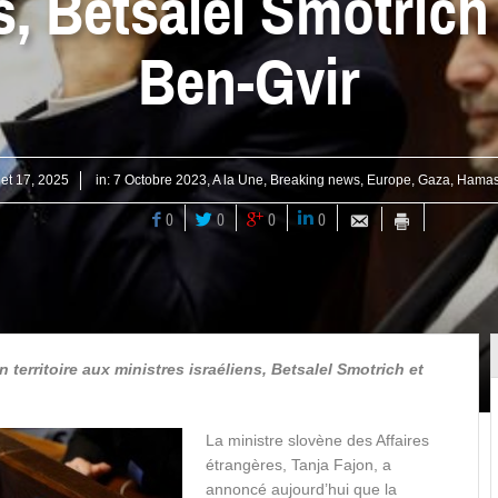
s, Betsalel Smotrich
Ben-Gvir
llet 17, 2025
in:
7 Octobre 2023
,
A la Une
,
Breaking news
,
Europe
,
Gaza
,
Hama
0
0
0
0
on territoire aux ministres israéliens, Betsalel Smotrich et
La ministre slovène des Affaires
étrangères, Tanja Fajon, a
annoncé aujourd’hui que la