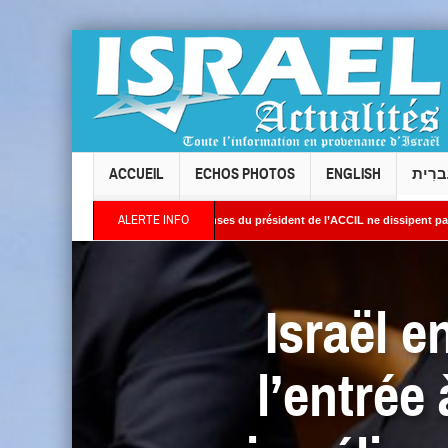
ACCUEIL
ECHOS PHOTOS
ENGLISH
ברִית
ALERTE INFO
de Levallois : les réponses du président de l’ACCIL ne dissipent pas les interrogation
Orient : Des images satellites révèlent une activité jugée « inquiétante » sur des sit
Israël e
l’entrée