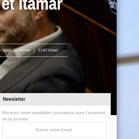
 et Itamar
s
,
Israël
,
Le Monde
2140 Views
Newsletter
Recevez notre newsletter journalière avec l'essentiel
de la journée
Entrez votre Email: