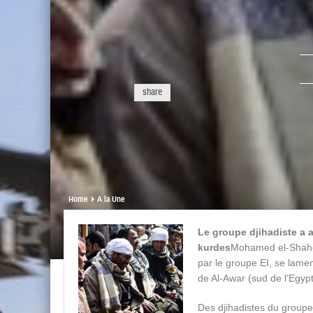
share
Home
A la Une
Le groupe djihadiste a a
kurdes
Mohamed el-Shahe
par le groupe EI, se lamen
de Al-Awar (sud de l’Egyp
Des djihadistes du groupe 