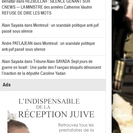
Benattar
dans
HEZBOLLAH : SILENCE GÊNANT SUR
CNEWS — LA MINISTRE des armées Catherine Vautrin
REFUSE DE DIRE LES MOTS
Alain Sayada
dans
Montreuil : un scandale politique anti-juif
passé sous silence
Andre PATLAJEAN
dans
Montreuil : un scandale politique
anti-juif passé sous silence
Alain Sayada
dans
Tribune Alain SAYADA :Sept jours de
guerre en Israël : Une partie des Français bloqués dénoncent
l’inaction de la députée Caroline Yadan
Ads