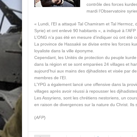
contrôle des forces kurde
mardi l’Observatoire syri
« Lundi, l’EI a attaqué Tal Chamiram et Tal Hermoz, 
Syrie) et ont enlevé 90 habitants », a indiqué à l’A
L’ONG n’a pas été en mesure d’indiquer où ont été co
La province de Hassaké se divise entre les forces kur
loyaliste dans la ville éponyme.
Cependant, les Unités de protection du peuple kurde (
dans la région et se sont emparées 24 villages et ha
aujourd’hui aux mains des djihadistes et visée par des
membres de l’EI.
L’YPG a également lancé une offensive dans la provinc
villages après avoir réussi à repousser les djihadistes
Les Assyriens, sont les chrétiens nestoriens, un co
en raison de divergences sur la nature du Christ. Ils 
(
AFP
)