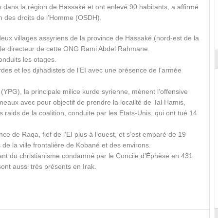
s dans la région de Hassaké et ont enlevé 90 habitants, a affirmé
en des droits de l’Homme (OSDH).
deux villages assyriens de la province de Hassaké (nord-est de la
FP le directeur de cette ONG Rami Abdel Rahmane.
nduits les otages.
des et les djihadistes de l’EI avec une présence de l’armée
YPG), la principale milice kurde syrienne, mènent l’offensive
meaux avec pour objectif de prendre la localité de Tal Hamis,
 raids de la coalition, conduite par les Etats-Unis, qui ont tué 14
e de Raqa, fief de l’EI plus à l’ouest, et s’est emparé de 19
 de la ville frontalière de Kobané et des environs.
urant du christianisme condamné par le Concile d’Éphèse en 431
sont aussi très présents en Irak.