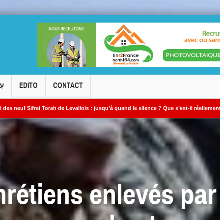
עִ
EDITO
CONTACT
rah de Levallois : jusqu’à quand le silence ? Que s’est-il réellement passé ?
 ? »
hrétiens enlevés par 