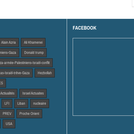
FACEBOOK
Alain Azria
Ali Khamenei
tiniens-Gaza
Donald trump
a-armée-Palestiniens-Israël-conflit
s-Israël-trêve-Gaza
Hezbollah
ES
 Actiualités
Israel Actuaites
LFI
Liban
nucleaire
PREV
Proche Orient
USA