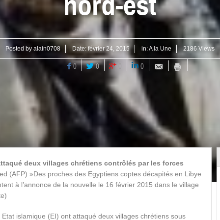
nord-est
Posted by
alain0708
Date:
février 24, 2015
in:
A la Une
2186 Views
0
0
0
0
ttaqué deux villages chrétiens contrôlés par les forces
d (AFP) »Des proches des Egyptiens coptes décapités en Libye
tent à l’annonce de la nouvelle le 16 février 2015 dans le village
te)
Etat islamique (EI) ont attaqué deux villages chrétiens sous