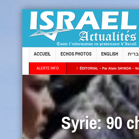
ACCUEIL
ECHOS PHOTOS
ENGLISH
ברִית
ALERTE INFO
l Taïeb par Alain AZRIA
ÉDITORIAL – Par Alain SAYADA – Vol des neuf Sifrei To
 plus ses intentions : combien de temps l’Occident continuera-t-il à fermer les yeux
Syrie: 90 c