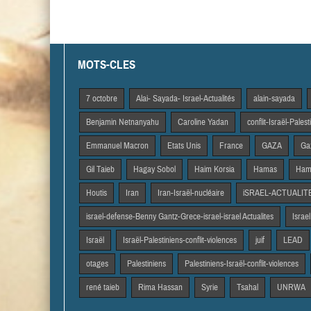
MOTS-CLES
7 octobre
Alai- Sayada- Israel-Actualités
alain-sayada
Benjamin Netnanyahu
Caroline Yadan
conflit-Israël-Pales
Emmanuel Macron
Etats Unis
France
GAZA
Gaz
Gil Taieb
Hagay Sobol
Haim Korsia
Hamas
Hama
Houtis
Iran
Iran-Israël-nucléaire
iSRAEL-ACTUALIT
israel-defense-Benny Gantz-Grece-israel-israel Actualites
Israel
Israël
Israël-Palestiniens-conflit-violences
juif
LEAD
otages
Palestiniens
Palestiniens-Israël-conflit-violences
rené taieb
Rima Hassan
Syrie
Tsahal
UNRWA