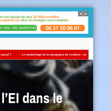
Le cambriolage de la synagogue de Levallois : un avertissement qui ne doit pas être 
l’EI dans le