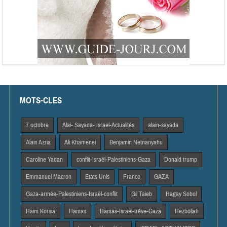
MOTS-CLES
7 octobre
Alai- Sayada- Israel-Actualités
alain-sayada
Alain Azria
Ali Khamenei
Benjamin Netnanyahu
Caroline Yadan
conflit-Israël-Palestiniens-Gaza
Donald trump
Emmanuel Macron
Etats Unis
France
GAZA
Gaza-armée-Palestiniens-Israël-conflit
Gil Taieb
Hagay Sobol
Haim Korsia
Hamas
Hamas-Israël-trêve-Gaza
Hezbollah