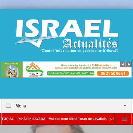
Menu
Par Alain SAYADA – Vol des neuf Sifrei Torah de Levallois : jusqu’à quand le silence 
SAYADA
Benjamin Netanyahou à l’Iran : « Si vous nous attaquez, notre riposte