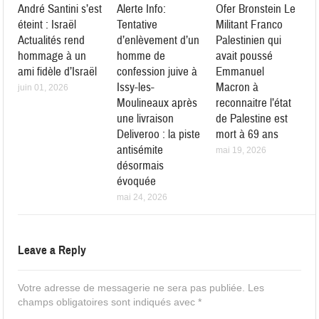
André Santini s’est
Alerte Info:
Ofer Bronstein Le
éteint : Israël
Tentative
Militant Franco
Actualités rend
d’enlèvement d’un
Palestinien qui
hommage à un
homme de
avait poussé
ami fidèle d’Israël
confession juive à
Emmanuel
Issy-les-
Macron à
juin 01, 2026
Moulineaux après
reconnaitre l’état
une livraison
de Palestine est
Deliveroo : la piste
mort à 69 ans
antisémite
mai 19, 2026
désormais
évoquée
mai 24, 2026
Leave a Reply
Votre adresse de messagerie ne sera pas publiée.
Les
champs obligatoires sont indiqués avec
*