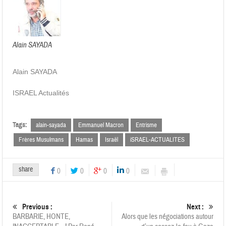
Alain SAYADA
Alain SAYADA
ISRAEL Actualités
Tags:
alain-sayada
Emmanuel Macron
Entrisme
Frères Musulmans
Hamas
Israël
iSRAEL-ACTUALITES
share
0
0
0
0
Previous :
Next :
BARBARIE, HONTE,
Alors que les négociations autour