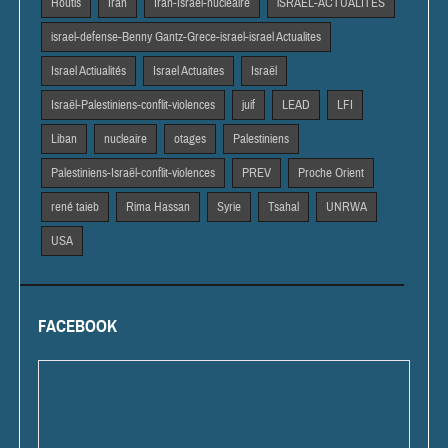
Houtis
Iran
Iran-Israël-nucléaire
iSRAEL-ACTUALITES
israel-defense-Benny Gantz-Grece-israel-israel Actualites
Israel Actiualités
Israel Actuaites
Israël
Israël-Palestiniens-conflit-violences
juif
LEAD
LFI
Liban
nucleaire
otages
Palestiniens
Palestiniens-Israël-conflit-violences
PREV
Proche Orient
rené taieb
Rima Hassan
Syrie
Tsahal
UNRWA
USA
FACEBOOK