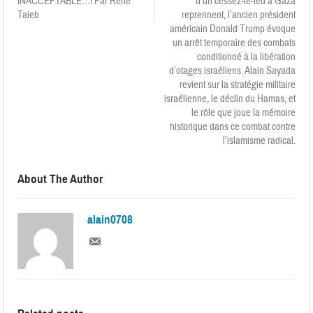
INACCEPTABLE…! Par René
d’un cessez-le-feu à Gaza
Taieb
reprennent, l’ancien président
américain Donald Trump évoque
un arrêt temporaire des combats
conditionné à la libération
d’otages israéliens. Alain Sayada
revient sur la stratégie militaire
israélienne, le déclin du Hamas, et
le rôle que joue la mémoire
historique dans ce combat contre
l’islamisme radical.
About The Author
alain0708