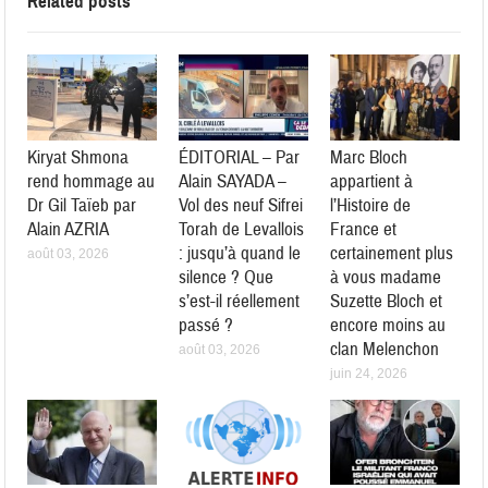
Related posts
Kiryat Shmona
ÉDITORIAL – Par
Marc Bloch
rend hommage au
Alain SAYADA –
appartient à
Dr Gil Taïeb par
Vol des neuf Sifrei
l’Histoire de
Alain AZRIA
Torah de Levallois
France et
: jusqu’à quand le
certainement plus
août 03, 2026
silence ? Que
à vous madame
s’est-il réellement
Suzette Bloch et
passé ?
encore moins au
clan Melenchon
août 03, 2026
juin 24, 2026