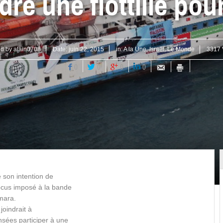
dre une flottille po
ed by
alain0708
Date:
juin 22, 2015
in:
A la Une
,
Israël
,
Le Monde
3317 
0
0
0
0
 son intention de
blocus imposé à la bande
mara.
joindrait à
nsées participer à une