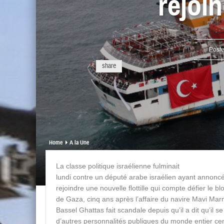
rejoin
Post
share
Home
A la Une
La classe politique israélienne fulminait
lundi contre un député arabe israélien ayant annoncé
rejoindre une nouvelle flottille qui compte défier le 
de Gaza, cinq ans après l’affaire du navire Mavi Mar
Bassel Ghattas fait scandale depuis qu’il a dit qu’il se 
d’autres personnalités publiques du monde entier ce