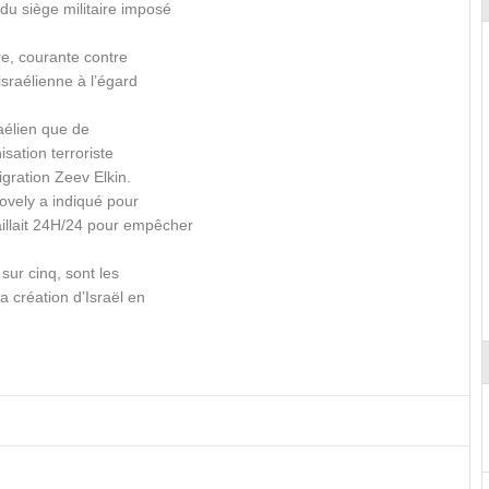
du siège militaire imposé
tre, courante contre
israélienne à l’égard
aélien que de
nisation terroriste
igration Zeev Elkin.
tovely a indiqué pour
illait 24H/24 pour empêcher
sur cinq, sont les
a création d’Israël en