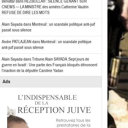
Benattar
dans
HEZBOLLAH : SILENCE GÊNANT SUR
CNEWS — LA MINISTRE des armées Catherine Vautrin
REFUSE DE DIRE LES MOTS
Alain Sayada
dans
Montreuil : un scandale politique anti-juif
passé sous silence
Andre PATLAJEAN
dans
Montreuil : un scandale politique
anti-juif passé sous silence
Alain Sayada
dans
Tribune Alain SAYADA :Sept jours de
guerre en Israël : Une partie des Français bloqués dénoncent
l’inaction de la députée Caroline Yadan
Ads