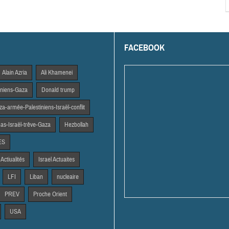
FACEBOOK
Alain Azria
Ali Khamenei
tiniens-Gaza
Donald trump
a-armée-Palestiniens-Israël-conflit
s-Israël-trêve-Gaza
Hezbollah
ES
 Actiualités
Israel Actuaites
LFI
Liban
nucleaire
PREV
Proche Orient
USA