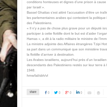
conditions honteuses et dignes d’une prison à cause 
par Israël ».
Bassel Ghattas s’est attiré l’accusation d’être un traî
les parlementaires arabes qui contestent la politique 
des Palestiniens.
« Il n’y a pas de chose plus grave pour un député isr
participer à cette flottille dont le but est d’aider l’orga
Hamas », a dit à la radio militaire le ministre de l’Imm
La ministre adjointe des Affaires étrangères Tzipi Ho
sa part dans un communiqué que son ministère trava
la flottille d’arriver à destination.
Les Arabes israéliens, aujourd’hui près d’un Israélien 
descendants des Palestiniens restés sur leur terre à l
1948.
hmw/lal/sbh/vl
share
0
0
0
0