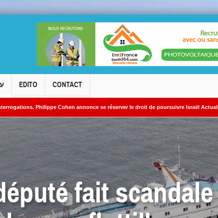
עִ
EDITO
CONTACT
lippe Cohen annonce se réserver le droit de poursuivre Israël Actualités en diffamatio
léaires iraniens
 député fait scandale