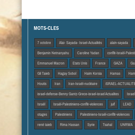
MOTS-CLES
7 octobre
Alai- Sayada- Israel-Actualités
alain-sayada
Benjamin Netnanyahu
Caroline Yadan
conflit-Israël-Pales
Emmanuel Macron
Etats Unis
France
GAZA
Gaz
Gil Taieb
Hagay Sobol
Haim Korsia
Hamas
Hama
Houtis
Iran
Iran-Israël-nucléaire
iSRAEL-ACTUALIT
israel-defense-Benny Gantz-Grece-israel-israel Actualites
Israel
Israël
Israël-Palestiniens-conflit-violences
juif
LEAD
otages
Palestiniens
Palestiniens-Israël-conflit-violences
rené taieb
Rima Hassan
Syrie
Tsahal
UNRWA