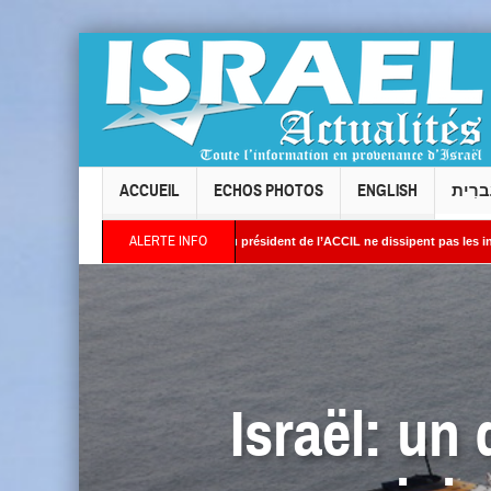
ACCUEIL
ECHOS PHOTOS
ENGLISH
ברִית
ALERTE INFO
allois : les réponses du président de l’ACCIL ne dissipent pas les interrogations. Phi
 : Des images satellites révèlent une activité jugée « inquiétante » sur des sites nuc
Israël: un