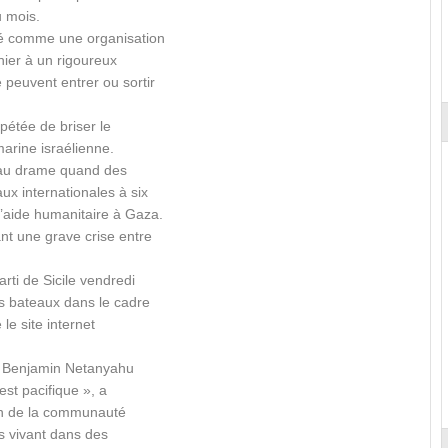
du mois.
ré comme une organisation
rnier à un rigoureux
 peuvent entrer ou sortir
pétée de briser le
marine israélienne.
é au drame quand des
x internationales à six
l’aide humanitaire à Gaza.
nt une grave crise entre
rti de Sicile vendredi
res bateaux dans le cadre
 le site internet
en Benjamin Netanyahu
 est pacifique », a
tion de la communauté
ns vivant dans des