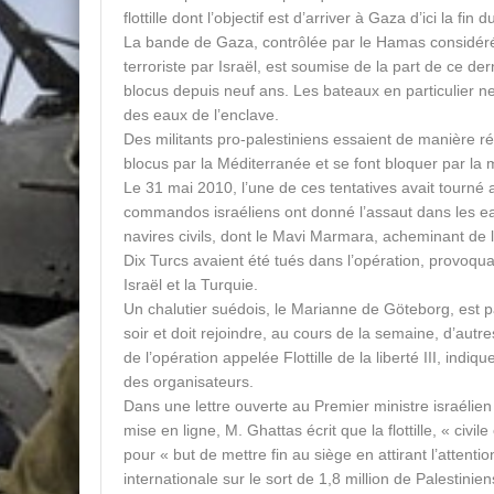
flottille dont l’objectif est d’arriver à Gaza d’ici la fin 
La bande de Gaza, contrôlée par le Hamas considé
terroriste par Israël, est soumise de la part de ce de
blocus depuis neuf ans. Les bateaux en particulier ne
des eaux de l’enclave.
Des militants pro-palestiniens essaient de manière ré
blocus par la Méditerranée et se font bloquer par la 
Le 31 mai 2010, l’une de ces tentatives avait tourn
commandos israéliens ont donné l’assaut dans les eau
navires civils, dont le Mavi Marmara, acheminant de 
Dix Turcs avaient été tués dans l’opération, provoqua
Israël et la Turquie.
Un chalutier suédois, le Marianne de Göteborg, est pa
soir et doit rejoindre, au cours de la semaine, d’aut
de l’opération appelée Flottille de la liberté III, indique
des organisateurs.
Dans une lettre ouverte au Premier ministre israéli
mise en ligne, M. Ghattas écrit que la flottille, « civile
pour « but de mettre fin au siège en attirant l’atten
internationale sur le sort de 1,8 million de Palestinie