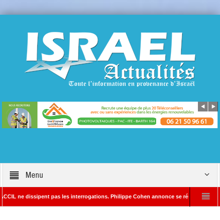
Menu
dissipent pas les interrogations. Philippe Cohen annonce se réserver le droit de pours
cteur en chef d’Israël Actualités
L’Iran menace de frapper Tel-Aviv si Donal