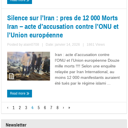
Read more
Silence sur l’Iran : pres de 12 000 Morts
Iran – acte d’accusation contre l’ONU et
l’Union européenne
Posted by
alain0708
|
Date: janvier 14, 2026
|
1861 Views
Iran : acte d’accusation contre
l’ONU et l’Union européenne Douze
mille morts !!!! Selon une enquête
relayée par Iran International, au
moins 12 000 manifestants auraient
été tués par le régime islami ...
Read more
‹
1
2
3
4
5
6
7
8
›
»
Newsletter