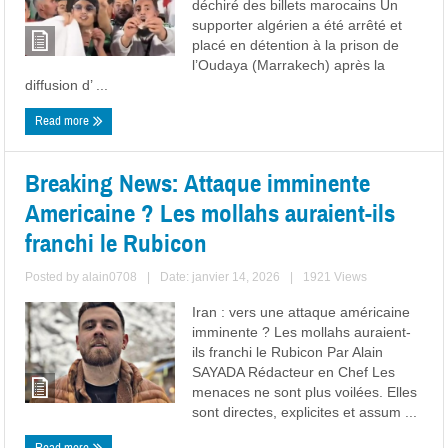
déchiré des billets marocains Un
supporter algérien a été arrêté et
placé en détention à la prison de
l’Oudaya (Marrakech) après la
diffusion d’ ...
Read more
Breaking News: Attaque imminente
Americaine ? Les mollahs auraient-ils
franchi le Rubicon
Posted by
alain0708
|
Date: janvier 14, 2026
|
1921 Views
Iran : vers une attaque américaine
imminente ? Les mollahs auraient-
ils franchi le Rubicon Par Alain
SAYADA Rédacteur en Chef Les
menaces ne sont plus voilées. Elles
sont directes, explicites et assum ...