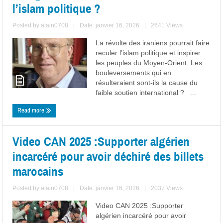
l’islam politique ?
Posted by
alain0708
|
Date: janvier 16, 2026
|
2641 Views
La révolte des iraniens pourrait faire
reculer l’islam politique et inspirer
les peuples du Moyen-Orient. Les
bouleversements qui en
résulteraient sont-ils la cause du
faible soutien international ? ...
Read more
Video CAN 2025 :Supporter algérien
incarcéré pour avoir déchiré des billets
marocains
Posted by
alain0708
|
Date: janvier 16, 2026
|
2037 Views
Video CAN 2025 :Supporter
algérien incarcéré pour avoir