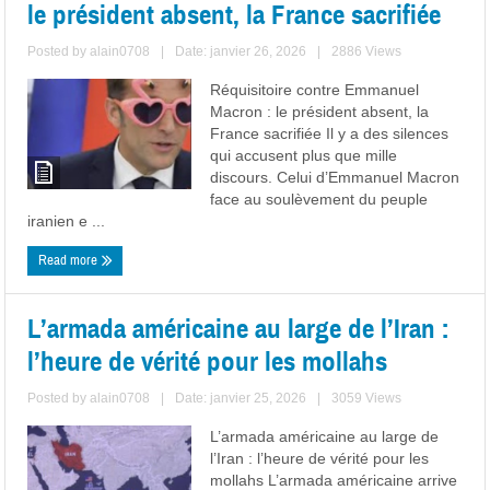
le président absent, la France sacrifiée
Posted by
alain0708
|
Date: janvier 26, 2026
|
2886 Views
Réquisitoire contre Emmanuel
Macron : le président absent, la
France sacrifiée Il y a des silences
qui accusent plus que mille
discours. Celui d’Emmanuel Macron
face au soulèvement du peuple
iranien e ...
Read more
L’armada américaine au large de l’Iran :
l’heure de vérité pour les mollahs
Posted by
alain0708
|
Date: janvier 25, 2026
|
3059 Views
L’armada américaine au large de
l’Iran : l’heure de vérité pour les
mollahs L’armada américaine arrive