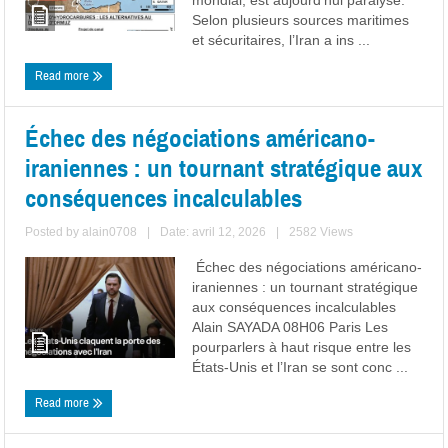
mondial, est aujourd’hui paralysé.
Selon plusieurs sources maritimes
et sécuritaires, l’Iran a ins ...
Read more
Échec des négociations américano-
iraniennes : un tournant stratégique aux
conséquences incalculables
Posted by
alain0708
|
Date: avril 12, 2026
|
2582 Views
Échec des négociations américano-
iraniennes : un tournant stratégique
aux conséquences incalculables
Alain SAYADA 08H06 Paris Les
pourparlers à haut risque entre les
États-Unis et l’Iran se sont conc ...
Read more