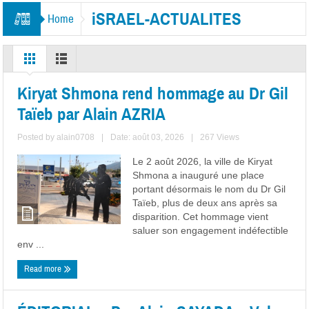
iSRAEL-ACTUALITES
Home
Kiryat Shmona rend hommage au Dr Gil
Taïeb par Alain AZRIA
Posted by
alain0708
|
Date: août 03, 2026
|
267 Views
Le 2 août 2026, la ville de Kiryat
Shmona a inauguré une place
portant désormais le nom du Dr Gil
Taïeb, plus de deux ans après sa
disparition. Cet hommage vient
saluer son engagement indéfectible
env ...
Read more