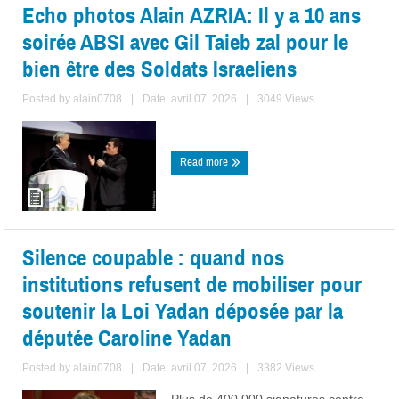
Echo photos Alain AZRIA: Il y a 10 ans
soirée ABSI avec Gil Taieb zal pour le
bien être des Soldats Israeliens
Posted by
alain0708
|
Date: avril 07, 2026
|
3049 Views
...
Read more
Silence coupable : quand nos
institutions refusent de mobiliser pour
soutenir la Loi Yadan déposée par la
députée Caroline Yadan
Posted by
alain0708
|
Date: avril 07, 2026
|
3382 Views