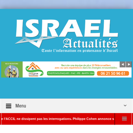
Menu
ne dissipent pas les interrogations. Philippe Cohen annonce se réserver le droit de p
édacteur en chef d’Israël Actualités
L’Iran menace de frapper Tel-Aviv si Do