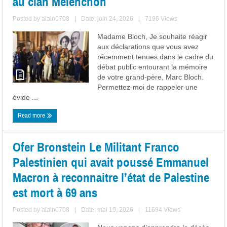
au clan Melenchon
Posted by
alain0708
|
Date: juin 24, 2026
|
7196 Views
Madame Bloch, Je souhaite réagir
aux déclarations que vous avez
récemment tenues dans le cadre du
débat public entourant la mémoire
de votre grand-père, Marc Bloch.
Permettez-moi de rappeler une
évide ...
Read more
Ofer Bronstein Le Militant Franco
Palestinien qui avait poussé Emmanuel
Macron à reconnaitre l’état de Palestine
est mort à 69 ans
Posted by
alain0708
|
Date: mai 19, 2026
|
11694 Views