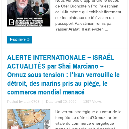
Nous venons d’apprendre le décès
de Ofer Bronchtein Pro Palestinien,
celui-là même qui exhibait fièrement
sur les plateaux de télévision un
passeport Palestinien remis par
Yasser Arafat. Il est éviden ...
Read more
ALERTE INTERNATIONALE – ISRAËL
ACTUALITÉS par Shai Marciano –
Ormuz sous tension : l’Iran verrouille le
détroit, des marins pris au piège, le
commerce mondial menacé
Posted by
alain0708
|
Date: avril 20, 2026
|
1397 Views
Un verrou stratégique au cœur de la
tempête Le détroit d'Ormuz, artère
vitale du commerce énergétique