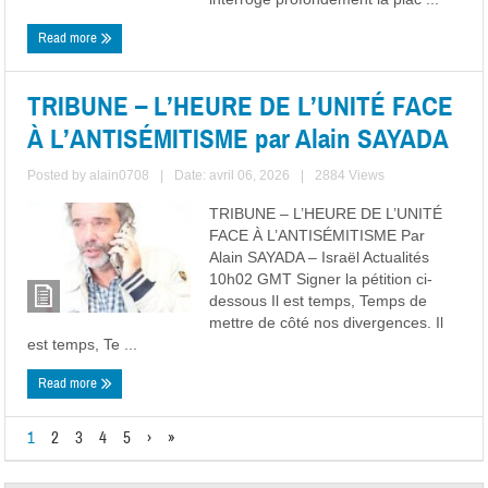
Read more
TRIBUNE – L’HEURE DE L’UNITÉ FACE
À L’ANTISÉMITISME par Alain SAYADA
Posted by
alain0708
|
Date: avril 06, 2026
|
2884 Views
TRIBUNE – L’HEURE DE L’UNITÉ
FACE À L’ANTISÉMITISME Par
Alain SAYADA – Israël Actualités
10h02 GMT Signer la pétition ci-
dessous Il est temps, Temps de
mettre de côté nos divergences. Il
est temps, Te ...
Read more
1
2
3
4
5
›
»