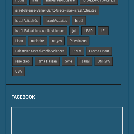
Houtis
Iran
Iran-Israël-nucléaire
iSRAEL-ACTUALITES
israel-defense-Benny Gantz-Grece-israel-israel Actualites
Israel Actiualités
Israel Actuaites
Israël
Israël-Palestiniens-conflit-violences
juif
LEAD
LFI
Liban
nucleaire
otages
Palestiniens
Palestiniens-Israël-conflit-violences
PREV
Proche Orient
rené taieb
Rima Hassan
Syrie
Tsahal
UNRWA
USA
FACEBOOK