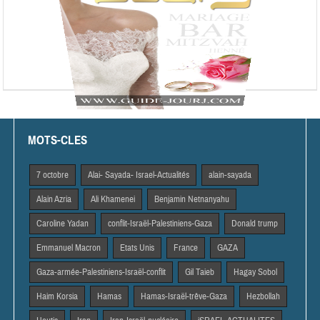
MOTS-CLES
7 octobre
Alai- Sayada- Israel-Actualités
alain-sayada
Alain Azria
Ali Khamenei
Benjamin Netnanyahu
Caroline Yadan
conflit-Israël-Palestiniens-Gaza
Donald trump
Emmanuel Macron
Etats Unis
France
GAZA
Gaza-armée-Palestiniens-Israël-conflit
Gil Taieb
Hagay Sobol
Haim Korsia
Hamas
Hamas-Israël-trêve-Gaza
Hezbollah