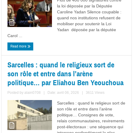
Plus de 400 000 signatures contre
la loi déposée par la Députée
Caroline Yadan Silence coupable :
quand nos institutions refusent de
mobiliser pour soutenir la Loi
Yadan déposée par la députée
Carol ...
Read more
Sarcelles : quand le religieux sort de
son rôle et entre dans l’arène
politique… par Eliahou Ben Yeouchoua
Posted by
alain0708
|
Date: avril 06, 2026
|
3611 Views
Sarcelles : quand le religieux sort de
son rôle et entre dans l’arène
politique… Consignes de vote,
relais communautaires, revirements
post-électoraux : une séquence qui
interroge profondément la plac ...