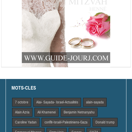
MOTS-CLES
7 octobre
Alai- Sayada- Israel-Actualités
alain-sayada
Alain Azria
Ali Khamenei
Benjamin Netnanyahu
Caroline Yadan
conflit-Israël-Palestiniens-Gaza
Donald trump