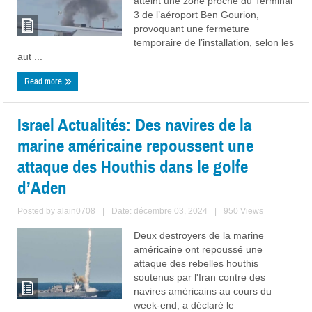
atteint une zone proche du Terminal
3 de l’aéroport Ben Gourion,
provoquant une fermeture
temporaire de l’installation, selon les
aut ...
Read more
Israel Actualités: Des navires de la
marine américaine repoussent une
attaque des Houthis dans le golfe
d’Aden
Posted by
alain0708
|
Date: décembre 03, 2024
|
950 Views
Deux destroyers de la marine
américaine ont repoussé une
attaque des rebelles houthis
soutenus par l'Iran contre des
navires américains au cours du
week-end, a déclaré le