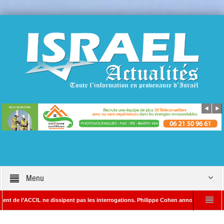
Menu
 l’ACCIL ne dissipent pas les interrogations. Philippe Cohen annonce se réserver le dr
AYADA – Rédacteur en chef d’Israël Actualités
L’Iran menace de frapper Tel-A