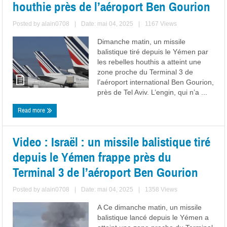
houthie près de l’aéroport Ben Gourion
Posted by
alain0708
|
Date: mai 04, 2025
|
1167 Views
Dimanche matin, un missile
balistique tiré depuis le Yémen par
les rebelles houthis a atteint une
zone proche du Terminal 3 de
l’aéroport international Ben Gourion,
près de Tel Aviv. L’engin, qui n’a ...
Read more
Video : Israël : un missile balistique tiré
depuis le Yémen frappe près du
Terminal 3 de l’aéroport Ben Gourion
Posted by
alain0708
|
Date: mai 04, 2025
|
1358 Views
A Ce dimanche matin, un missile
balistique lancé depuis le Yémen a