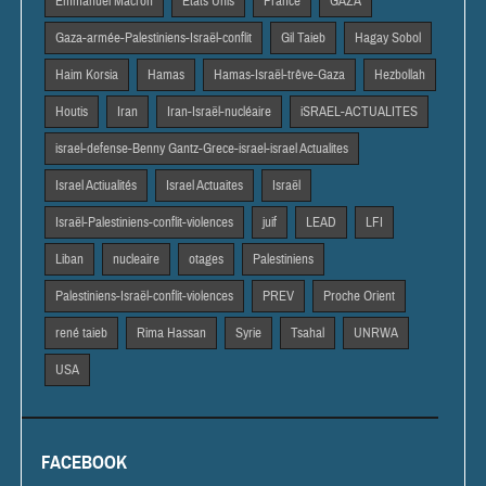
Emmanuel Macron
Etats Unis
France
GAZA
Gaza-armée-Palestiniens-Israël-conflit
Gil Taieb
Hagay Sobol
Haim Korsia
Hamas
Hamas-Israël-trêve-Gaza
Hezbollah
Houtis
Iran
Iran-Israël-nucléaire
iSRAEL-ACTUALITES
israel-defense-Benny Gantz-Grece-israel-israel Actualites
Israel Actiualités
Israel Actuaites
Israël
Israël-Palestiniens-conflit-violences
juif
LEAD
LFI
Liban
nucleaire
otages
Palestiniens
Palestiniens-Israël-conflit-violences
PREV
Proche Orient
rené taieb
Rima Hassan
Syrie
Tsahal
UNRWA
USA
FACEBOOK