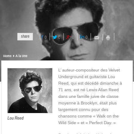
share
0
0
0
0
Home
A la Une
L’ auteur-compositeur des Velvet
Underground et guitariste Lou
Reed, qui est décédé dimanche à
71 ans, est né Lewis Allan Reed
dans une famille juive de classe
moyenne à Brooklyn, était plus
largement connu pour des
chansons comme « Walk on the
Lou Reed
Wild Side » et « Perfect Day. »