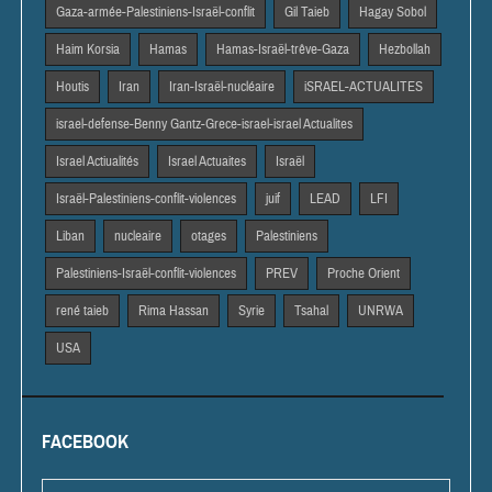
Gaza-armée-Palestiniens-Israël-conflit
Gil Taieb
Hagay Sobol
Haim Korsia
Hamas
Hamas-Israël-trêve-Gaza
Hezbollah
Houtis
Iran
Iran-Israël-nucléaire
iSRAEL-ACTUALITES
israel-defense-Benny Gantz-Grece-israel-israel Actualites
Israel Actiualités
Israel Actuaites
Israël
Israël-Palestiniens-conflit-violences
juif
LEAD
LFI
Liban
nucleaire
otages
Palestiniens
Palestiniens-Israël-conflit-violences
PREV
Proche Orient
rené taieb
Rima Hassan
Syrie
Tsahal
UNRWA
USA
FACEBOOK