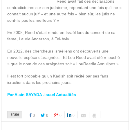
Reed avait fait des déclarations
contradictoires sur son judaïsme, répondant une fois qu’il ne «
connait aucun juif » et une autre fois « bien sûr, les jufis ne
sont-ils pas les meilleurs ? »
En 2008, Reed s’était rendu en Israël lors du concert de sa
feme, Laurie Anderson, à Tel-Aviv.
En 2012, des chercheurs israéliens ont découverts une
nouvelle espèce d’araignée… Et Lou Reed avait été « touché
» que le nom de ces araignées soit « LouReedia Annulipes ».
Il est fort probable qu’un Kadish soit récité par ses fans
israéliens dans les prochains jours.
Par Alain SAYADA -Israel Actualités
share
0
0
0
0