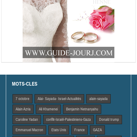
MOTS-CLES
7 octobre
Alai- Sayada- Israel-Actualités
alain-sayada
Alain Azria
Ali Khamenei
Benjamin Netnanyahu
Caroline Yadan
conflit-Israël-Palestiniens-Gaza
Donald trump
Emmanuel Macron
Etats Unis
France
GAZA