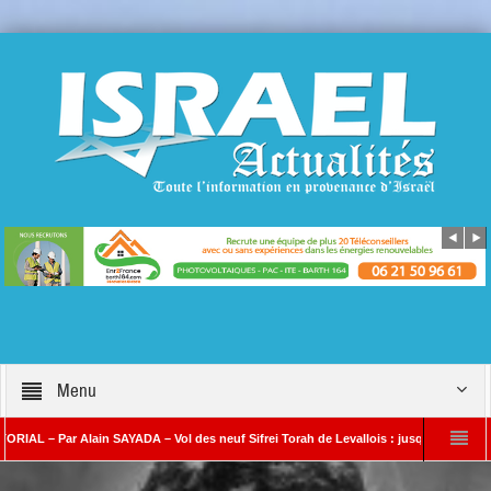
Menu
– Par Alain SAYADA – Vol des neuf Sifrei Torah de Levallois : jusqu’à quand le silenc
n SAYADA
Benjamin Netanyahou à l’Iran : « Si vous nous attaquez, notre ripost