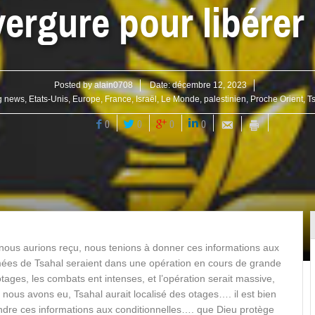
ergure pour libérer
Posted by
alain0708
Date:
décembre 12, 2023
g news
,
Etats-Unis
,
Europe
,
France
,
Israël
,
Le Monde
,
palestinien
,
Proche Orient
,
T
0
0
0
0
nous aurions reçu, nous tenions à donner ces informations aux
rmées de Tsahal seraient dans une opération en cours de grande
tages, les combats ent intenses, et l’opération serait massive,
 nous avons eu, Tsahal aurait localisé des otages…. il est bien
dre ces informations aux conditionnelles…. que Dieu protège