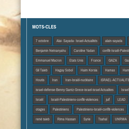
MOTS-CLES
7 octobre
Alai- Sayada- Israel-Actualités
alain-sayada
Benjamin Netnanyahu
Caroline Yadan
conflit-Israël-Pales
Emmanuel Macron
Etats Unis
France
GAZA
Gaz
Gil Taieb
Hagay Sobol
Haim Korsia
Hamas
Hama
Houtis
Iran
Iran-Israël-nucléaire
iSRAEL-ACTUALIT
israel-defense-Benny Gantz-Grece-israel-israel Actualites
Israel
Israël
Israël-Palestiniens-conflit-violences
juif
LEAD
otages
Palestiniens
Palestiniens-Israël-conflit-violences
rené taieb
Rima Hassan
Syrie
Tsahal
UNRWA