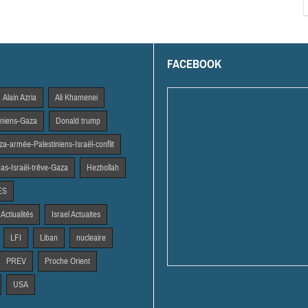
FACEBOOK
Alain Azria
Ali Khamenei
tiniens-Gaza
Donald trump
a-armée-Palestiniens-Israël-conflit
s-Israël-trêve-Gaza
Hezbollah
ES
 Actiualités
Israel Actuaites
LFI
Liban
nucleaire
PREV
Proche Orient
USA