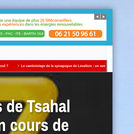
 cambriolage de la synagogue de Levallois : un avertissement qui ne doit pas être ig
s de Tsahal
n cours de