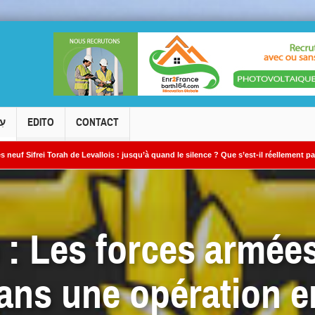
עִ
EDITO
CONTACT
ah de Levallois : jusqu’à quand le silence ? Que s’est-il réellement passé ?
Le
o : Les forces armée
dans une opération e