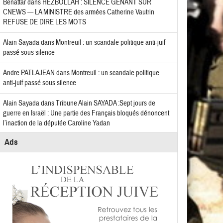
Benattar
dans
HEZBOLLAH : SILENCE GÊNANT SUR
CNEWS — LA MINISTRE des armées Catherine Vautrin
REFUSE DE DIRE LES MOTS
Alain Sayada
dans
Montreuil : un scandale politique anti-juif
passé sous silence
Andre PATLAJEAN
dans
Montreuil : un scandale politique
anti-juif passé sous silence
Alain Sayada
dans
Tribune Alain SAYADA :Sept jours de
guerre en Israël : Une partie des Français bloqués dénoncent
l’inaction de la députée Caroline Yadan
Ads