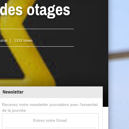
 des otages
sahal
1333 Views
Newsletter
Recevez notre newsletter journalière avec l'essentiel
de la journée
Entrez votre Email: