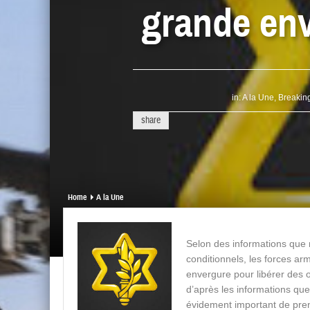
grande env
in:
A la Une
,
Breakin
share
Home
A la Une
Selon des informations que 
conditionnels, les forces a
envergure pour libérer des o
d’après les informations que
évidement important de pren