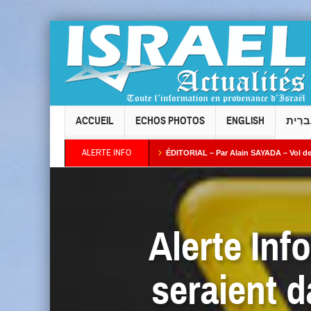
ACCUEIL
ECHOS PHOTOS
ENGLISH
ברִית
ALERTE INFO
Taïeb par Alain AZRIA
ÉDITORIAL – Par Alain SAYADA – Vol des neuf Sifrei Tor
Alerte Inf
seraient 