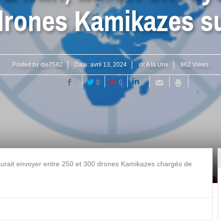
drones Kamikazes su
Posted by
dje7582
Date:
avril 13, 2024
in:
A la Une
862 Views
0
0
0
0
 aurait envoyer entre 250 et 300 drones Kamikazes chargés de