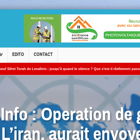
עִ
EDITO
CONTACT
h de Levallois : jusqu’à quand le silence ? Que s’est-il réellement passé ?
Le
»
 Info : Operation de
L’iran, aurait envoy