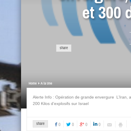
et 300 
share
Home
A la Une
Alerte Info : Opération de grande envergure L’Iran,
200 Kilos d’explosifs sur Israel
share
0
0
0
0