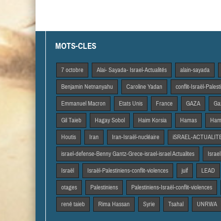
MOTS-CLES
7 octobre
Alai- Sayada- Israel-Actualités
alain-sayada
Benjamin Netnanyahu
Caroline Yadan
conflit-Israël-Pales
Emmanuel Macron
Etats Unis
France
GAZA
Gaz
Gil Taieb
Hagay Sobol
Haim Korsia
Hamas
Hama
Houtis
Iran
Iran-Israël-nucléaire
iSRAEL-ACTUALIT
israel-defense-Benny Gantz-Grece-israel-israel Actualites
Israel
Israël
Israël-Palestiniens-conflit-violences
juif
LEAD
otages
Palestiniens
Palestiniens-Israël-conflit-violences
rené taieb
Rima Hassan
Syrie
Tsahal
UNRWA