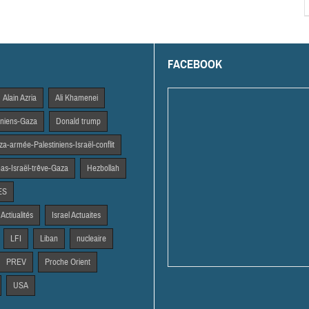
FACEBOOK
Alain Azria
Ali Khamenei
tiniens-Gaza
Donald trump
a-armée-Palestiniens-Israël-conflit
s-Israël-trêve-Gaza
Hezbollah
ES
 Actiualités
Israel Actuaites
LFI
Liban
nucleaire
PREV
Proche Orient
USA