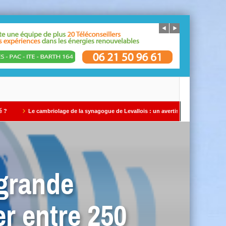
 cambriolage de la synagogue de Levallois : un avertissement qui ne doit pas être ig
 grande
er entre 250