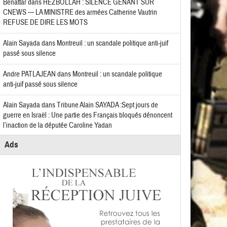
Benattar
dans
HEZBOLLAH : SILENCE GÊNANT SUR
CNEWS — LA MINISTRE des armées Catherine Vautrin
REFUSE DE DIRE LES MOTS
Alain Sayada
dans
Montreuil : un scandale politique anti-juif
passé sous silence
Andre PATLAJEAN
dans
Montreuil : un scandale politique
anti-juif passé sous silence
Alain Sayada
dans
Tribune Alain SAYADA :Sept jours de
guerre en Israël : Une partie des Français bloqués dénoncent
l’inaction de la députée Caroline Yadan
Ads