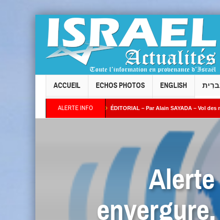
ACCUEIL
ECHOS PHOTOS
ENGLISH
ברִית
ALERTE INFO
Taïeb par Alain AZRIA
ÉDITORIAL – Par Alain SAYADA – Vol des neuf Sifrei Tora
lus ses intentions : combien de temps l’Occident continuera-t-il à fermer les yeux ? 
Alerte
envergure, 