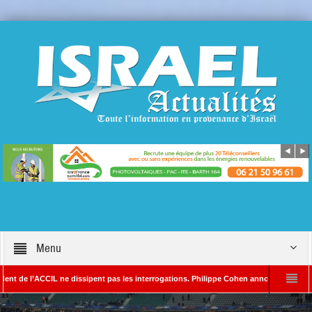
Menu
’ACCIL ne dissipent pas les interrogations. Philippe Cohen annonce se réserver le droi
DA – Rédacteur en chef d’Israël Actualités
L’Iran menace de frapper Tel-Aviv