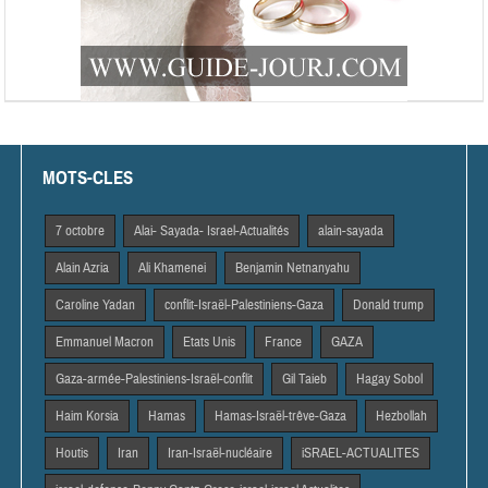
MOTS-CLES
7 octobre
Alai- Sayada- Israel-Actualités
alain-sayada
Alain Azria
Ali Khamenei
Benjamin Netnanyahu
Caroline Yadan
conflit-Israël-Palestiniens-Gaza
Donald trump
Emmanuel Macron
Etats Unis
France
GAZA
Gaza-armée-Palestiniens-Israël-conflit
Gil Taieb
Hagay Sobol
Haim Korsia
Hamas
Hamas-Israël-trêve-Gaza
Hezbollah
Houtis
Iran
Iran-Israël-nucléaire
iSRAEL-ACTUALITES