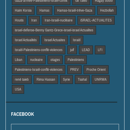
Gaza-armée-Palestiniens-Israël-conflit
Gil Taieb
Hagay Sobol
Haim Korsia
Hamas
Hamas-Israël-trêve-Gaza
Hezbollah
Houtis
Iran
Iran-Israël-nucléaire
iSRAEL-ACTUALITES
israel-defense-Benny Gantz-Grece-israel-israel Actualites
Israel Actiualités
Israel Actuaites
Israël
Israël-Palestiniens-conflit-violences
juif
LEAD
LFI
Liban
nucleaire
otages
Palestiniens
Palestiniens-Israël-conflit-violences
PREV
Proche Orient
rené taieb
Rima Hassan
Syrie
Tsahal
UNRWA
USA
FACEBOOK