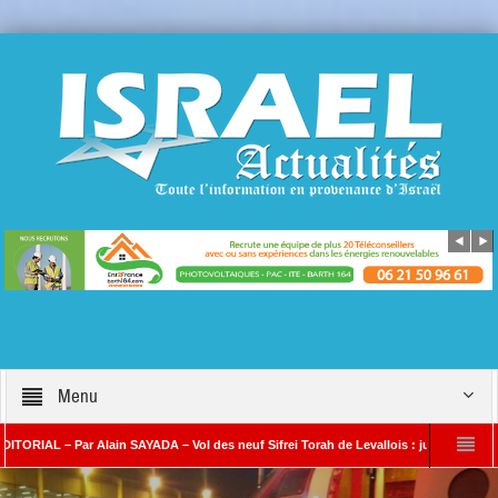
Menu
L – Par Alain SAYADA – Vol des neuf Sifrei Torah de Levallois : jusqu’à quand le sile
ain SAYADA
Benjamin Netanyahou à l’Iran : « Si vous nous attaquez, notre ripo