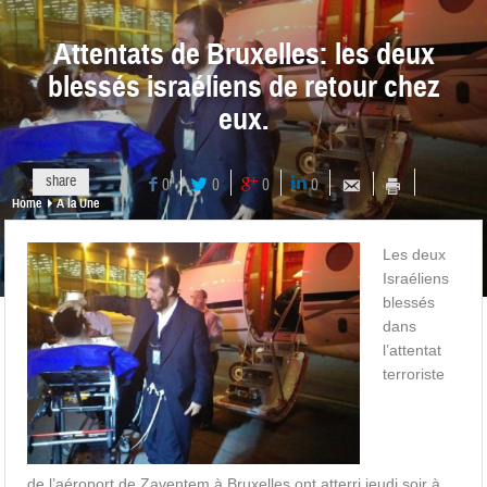
Attentats de Bruxelles: les deux
blessés israéliens de retour chez
eux.
share
0
0
0
0
Home
A la Une
Les deux
Israéliens
blessés
dans
l’attentat
terroriste
de l’aéroport de Zaventem à Bruxelles ont atterri jeudi soir à