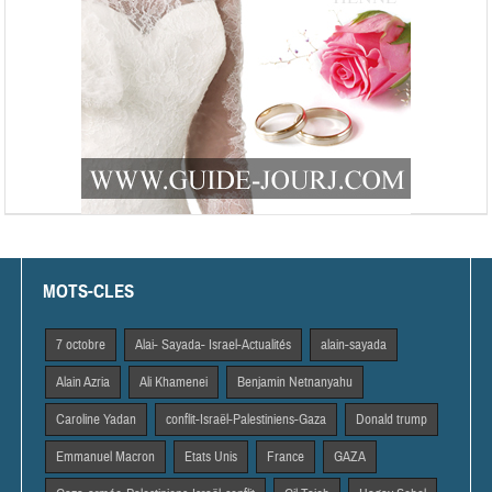
MOTS-CLES
7 octobre
Alai- Sayada- Israel-Actualités
alain-sayada
Alain Azria
Ali Khamenei
Benjamin Netnanyahu
Caroline Yadan
conflit-Israël-Palestiniens-Gaza
Donald trump
Emmanuel Macron
Etats Unis
France
GAZA