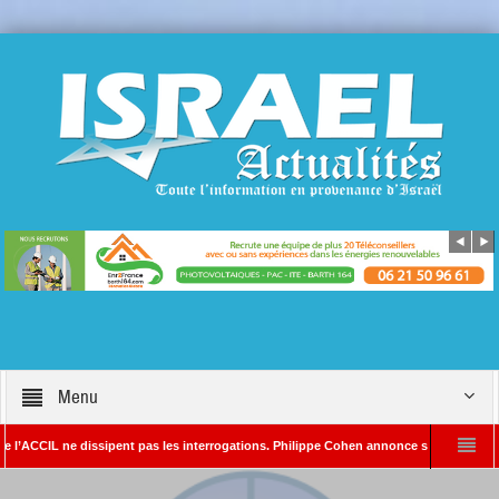
Menu
IL ne dissipent pas les interrogations. Philippe Cohen annonce se réserver le droit d
– Rédacteur en chef d’Israël Actualités
L’Iran menace de frapper Tel-Aviv si