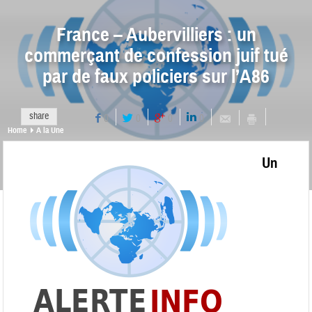
France – Aubervilliers : un
commerçant de confession juif tué
par de faux policiers sur l’A86
share
0
0
0
0
Home
A la Une
Un