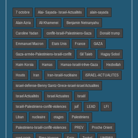
7 octobre
Alai- Sayada- Israel-Actualités
alain-sayada
Alain Azria
Ali Khamenei
Benjamin Netnanyahu
Caroline Yadan
conflit-Israël-Palestiniens-Gaza
Donald trump
Emmanuel Macron
Etats Unis
France
GAZA
Gaza-armée-Palestiniens-Israël-conflit
Gil Taieb
Hagay Sobol
Haim Korsia
Hamas
Hamas-Israël-trêve-Gaza
Hezbollah
Houtis
Iran
Iran-Israël-nucléaire
iSRAEL-ACTUALITES
israel-defense-Benny Gantz-Grece-israel-israel Actualites
Israel Actiualités
Israel Actuaites
Israël
Israël-Palestiniens-conflit-violences
juif
LEAD
LFI
Liban
nucleaire
otages
Palestiniens
Palestiniens-Israël-conflit-violences
PREV
Proche Orient
rené taieb
Rima Hassan
Syrie
Tsahal
UNRWA