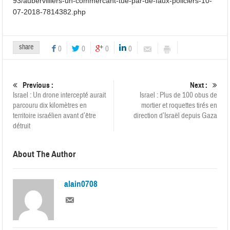
93/aubervilliers-un-commercant-tue-par-de-faux-policiers-10-
07-2018-7814382.php
share
0
0
0
0
Previous :
Next :
Israel : Un drone intercepté aurait
Israel : Plus de 100 obus de
parcouru dix kilomètres en
mortier et roquettes tirés en
territoire israélien avant d’être
direction d’Israël depuis Gaza
détruit
About The Author
alain0708