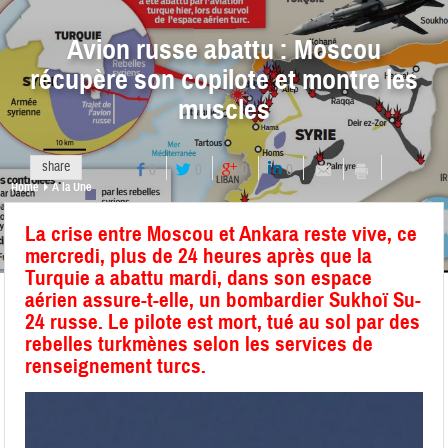
Avion russe abattu : Moscou
récupère son copilote et montre les
muscles
share
0
0
0
0
Home
A la Une
La
crise
entre Moscou et Ankara reste vive, ce
mercredi, plus de 24 heures après que la
Turquie a abattu mardi, dans son espace
aérien assure-t-elle, un bombardier Sukhoï Su-
24 russe. Le
pilote
est
mort
, tué au sol par des
rebelles turkmènes selon les services de
renseignement turcs.