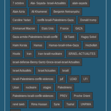
7 octobre
Alai- Sayada- Israel-Actualités
alain-sayada
Alain Azria
Ali Khamenei
Benjamin Netnanyahu
Caroline Yadan
conflit-Israël-Palestiniens-Gaza
Donald trump
Emmanuel Macron
Etats Unis
France
GAZA
Gaza-armée-Palestiniens-Israël-conflit
Gil Taieb
Hagay Sobol
Haim Korsia
Hamas
Hamas-Israël-trêve-Gaza
Hezbollah
Houtis
Iran
Iran-Israël-nucléaire
iSRAEL-ACTUALITES
israel-defense-Benny Gantz-Grece-israel-israel Actualites
Israel Actiualités
Israel Actuaites
Israël
Israël-Palestiniens-conflit-violences
juif
LEAD
LFI
Liban
nucleaire
otages
Palestiniens
Palestiniens-Israël-conflit-violences
PREV
Proche Orient
rené taieb
Rima Hassan
Syrie
Tsahal
UNRWA