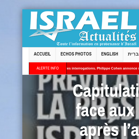
ACCUEIL
ECHOS PHOTOS
ENGLISH
ברִית
ALERTE INFO
CCIL ne dissipent pas les interrogations. Philippe Cohen annonce se réserver le droit 
tivité jugée « inquiétante » sur des sites nucléaires iraniens
Capitulat
face aux
après l’