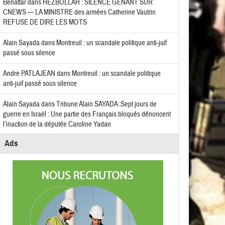
Benattar
dans
HEZBOLLAH : SILENCE GÊNANT SUR
CNEWS — LA MINISTRE des armées Catherine Vautrin
REFUSE DE DIRE LES MOTS
Alain Sayada
dans
Montreuil : un scandale politique anti-juif
passé sous silence
Andre PATLAJEAN
dans
Montreuil : un scandale politique
anti-juif passé sous silence
Alain Sayada
dans
Tribune Alain SAYADA :Sept jours de
guerre en Israël : Une partie des Français bloqués dénoncent
l’inaction de la députée Caroline Yadan
Ads