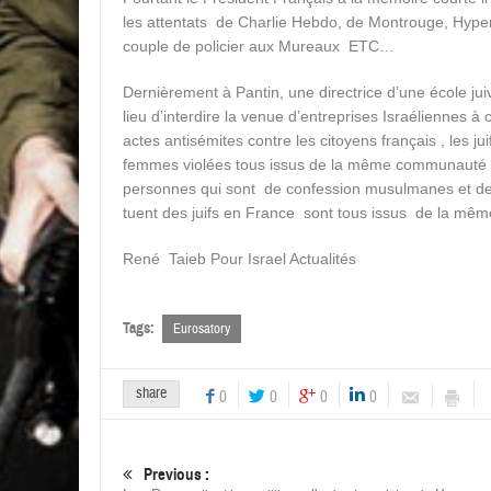
les attentats de Charlie Hebdo, de Montrouge, HyperC
couple de policier aux Mureaux ETC…
Dernièrement à Pantin, une directrice d’une école juiv
lieu d’interdire la venue d’entreprises Israéliennes 
actes antisémites contre les citoyens français , les j
femmes violées tous issus de la même communauté 
personnes qui sont de confession musulmanes et de
tuent des juifs en France sont tous issus de la mê
René Taieb Pour Israel Actualités
Tags:
Eurosatory
share
0
0
0
0
Previous :