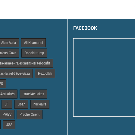
FACEBOOK
Alain Azria
Ali Khamenei
tiniens-Gaza
Donald trump
a-armée-Palestiniens-Israël-conflit
s-Israël-trêve-Gaza
Hezbollah
ES
 Actiualités
Israel Actuaites
LFI
Liban
nucleaire
PREV
Proche Orient
USA