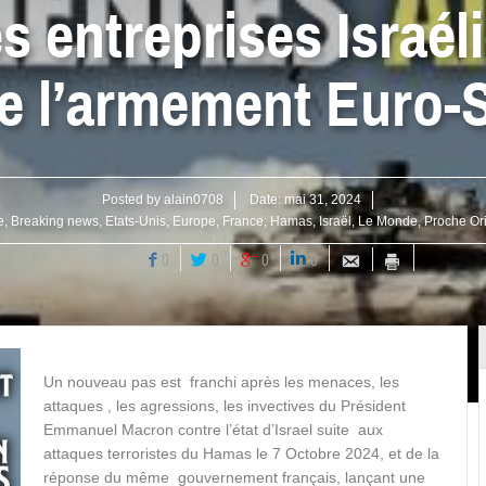
s entreprises Israél
de l’armement Euro
Posted by
alain0708
Date:
mai 31, 2024
e
,
Breaking news
,
Etats-Unis
,
Europe
,
France
,
Hamas
,
Israël
,
Le Monde
,
Proche Or
0
0
0
0
Un nouveau pas est franchi après les menaces, les
attaques , les agressions, les invectives du Président
Emmanuel Macron contre l’état d’Israel suite aux
attaques terroristes du Hamas le 7 Octobre 2024, et de la
réponse du même gouvernement français, lançant une