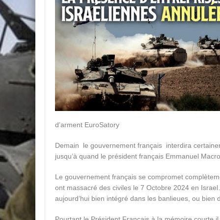
d’arment EuroSatory
Demain le gouvernement français interdira certainem
jusqu’à quand le président français Emmanuel Macr
Le gouvernement français se compromet complètemen
ont massacré des civiles le 7 Octobre 2024 en Israel…
aujourd’hui bien intégré dans les banlieues, ou bie
Pourtant le Président Français à la mémoire courte il