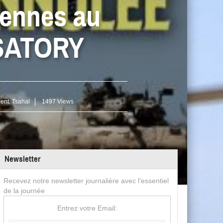
iennes au
-SATORY
ient
,
Tsahal
1497 Views
Newsletter
Recevez notre newsletter journalière avec l'essentiel
de la journée
Entrez votre Email: