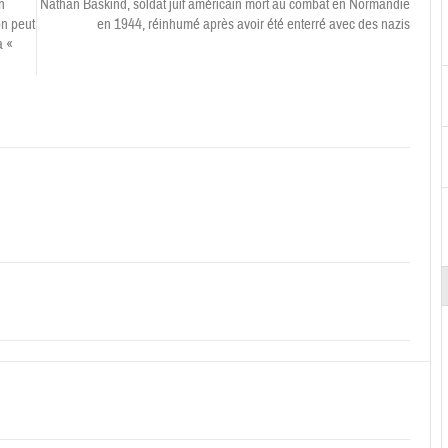
n
Nathan Baskind, soldat juif américain mort au combat en Normandie
on peut
en 1944, réinhumé après avoir été enterré avec des nazis
a «