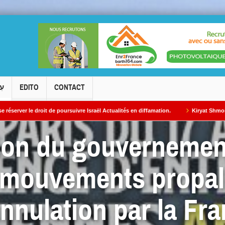
עִ
EDITO
CONTACT
de poursuivre Israël Actualités en diffamation.
Kiryat Shmona rend hommage a
ion du gouvernemen
 mouvements propal
annulation par la Fra