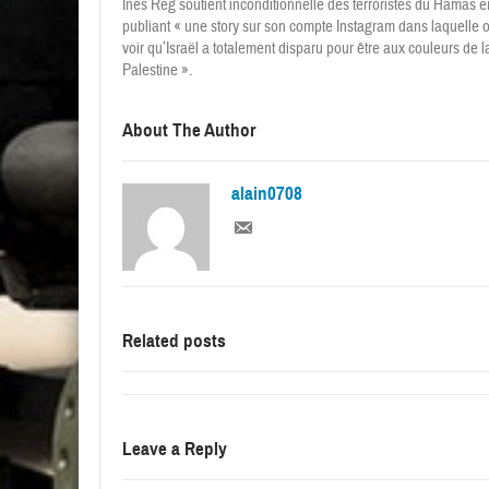
Ines Reg soutient inconditionnelle des terroristes du Hamas e
publiant « une story sur son compte Instagram dans laquelle 
voir qu’Israël a totalement disparu pour être aux couleurs de l
Palestine ».
About The Author
alain0708
Related posts
Leave a Reply