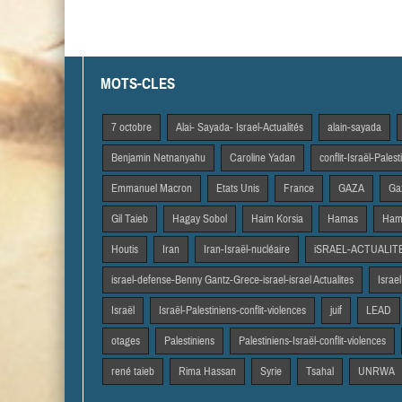
MOTS-CLES
7 octobre
Alai- Sayada- Israel-Actualités
alain-sayada
Benjamin Netnanyahu
Caroline Yadan
conflit-Israël-Pales
Emmanuel Macron
Etats Unis
France
GAZA
Gaz
Gil Taieb
Hagay Sobol
Haim Korsia
Hamas
Hama
Houtis
Iran
Iran-Israël-nucléaire
iSRAEL-ACTUALIT
israel-defense-Benny Gantz-Grece-israel-israel Actualites
Israel
Israël
Israël-Palestiniens-conflit-violences
juif
LEAD
otages
Palestiniens
Palestiniens-Israël-conflit-violences
rené taieb
Rima Hassan
Syrie
Tsahal
UNRWA