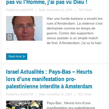
pas vu l’Homme, j’ai pas vu Dieu !
Posted by
alain0708
|
Date: novembre 12, 2024
|
790 Views
Hier une horde barbare a envahi les
rues d’Amsterdam. La violence s’est
déchainée comme en temps de
guerre, Contre des supporters
venus assister à un simple match
de foot. A Amsterdam, j’ai vu la hain
...
Read more
Israel Actualités : Pays-Bas – Heurts
lors d’une manifestation pro-
palestinienne interdite à Amsterdam
Posted by
alain0708
|
Date: novembre 11, 2024
|
862 Views
Pays-Bas : Heurts lors d'une
manifestation pro-palestinienne