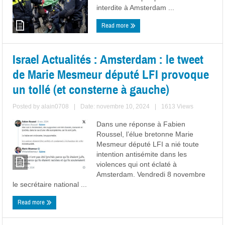
interdite à Amsterdam ...
Read more
Israel Actualités : Amsterdam : le tweet
de Marie Mesmeur député LFI provoque
un tollé (et consterne à gauche)
Posted by
alain0708
|
Date: novembre 10, 2024
|
1613 Views
Dans une réponse à Fabien
Roussel, l’élue bretonne Marie
Mesmeur député LFI a nié toute
intention antisémite dans les
violences qui ont éclaté à
Amsterdam. Vendredi 8 novembre
le secrétaire national ...
Read more