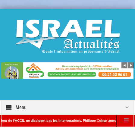
Menu
 l’ACCIL ne dissipent pas les interrogations. Philippe Cohen annonce se réserver le dr
AYADA – Rédacteur en chef d’Israël Actualités
L’Iran menace de frapper Tel-A