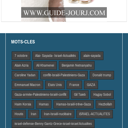
MOTS-CLES
7 octobre
Alai- Sayada- Israel-Actualités
alain-sayada
Alain Azria
Ali Khamenei
Benjamin Netnanyahu
Caroline Yadan
conflit-Israël-Palestiniens-Gaza
Donald trump
Emmanuel Macron
Etats Unis
France
GAZA
Gaza-armée-Palestiniens-Israël-conflit
Gil Taieb
Hagay Sobol
Haim Korsia
Hamas
Hamas-Israël-trêve-Gaza
Hezbollah
Houtis
Iran
Iran-Israël-nucléaire
iSRAEL-ACTUALITES
israel-defense-Benny Gantz-Grece-israel-israel Actualites