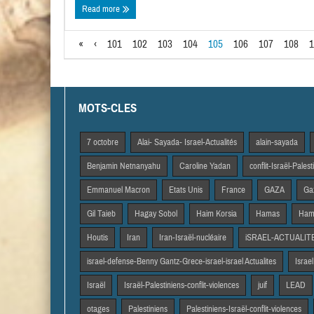
Read more
«
‹
101
102
103
104
105
106
107
108
1
MOTS-CLES
7 octobre
Alai- Sayada- Israel-Actualités
alain-sayada
Benjamin Netnanyahu
Caroline Yadan
conflit-Israël-Pales
Emmanuel Macron
Etats Unis
France
GAZA
Gaz
Gil Taieb
Hagay Sobol
Haim Korsia
Hamas
Hama
Houtis
Iran
Iran-Israël-nucléaire
iSRAEL-ACTUALIT
israel-defense-Benny Gantz-Grece-israel-israel Actualites
Israel
Israël
Israël-Palestiniens-conflit-violences
juif
LEAD
otages
Palestiniens
Palestiniens-Israël-conflit-violences