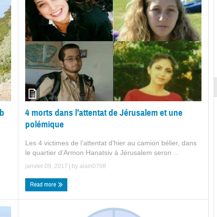
eb
4 morts dans l’attentat de Jérusalem et une
polémique
Les 4 victimes de l’attentat d’hier au camion bélier, dans
le quartier d’Armon Hanatsiv à Jérusalem seron ...
janvier 09, 2017
| by
alain0708
Read more