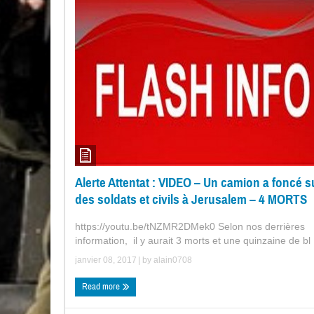
Alerte Attentat : VIDEO – Un camion a foncé s
des soldats et civils à Jerusalem – 4 MORTS
https://youtu.be/tNZMR2DMek0 Selon nos derrières
information, il y aurait 3 morts et une quinzaine de bl .
janvier 08, 2017
| by
alain0708
Read more