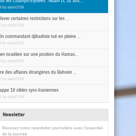
sur les Champs-Elysées : Adam D, 32 ans...
9
by
alain0708
 lever certaines restrictions sur les ...
0
by
alain0708
Un commandant djihadiste tué en pleine ...
9
by
alain0708
en israélien sur une position du Hamas...
3
by
alain0708
re des affaires étrangères du Bahrein ...
0
by
alain0708
rappe 10 cibles syro-Iraniennes
1
by
alain0708
Newsletter
Recevez notre newsletter journalière avec l'essentiel
de la journée