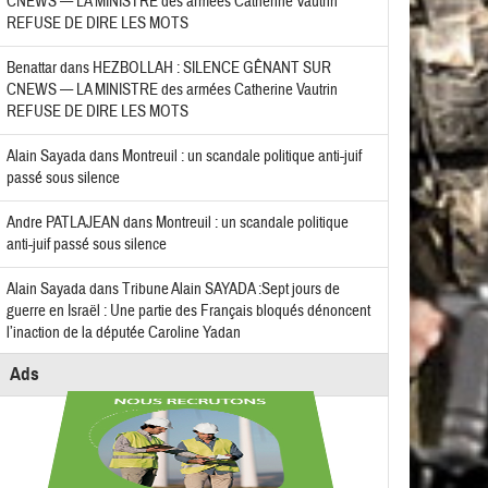
CNEWS — LA MINISTRE des armées Catherine Vautrin
REFUSE DE DIRE LES MOTS
Benattar
dans
HEZBOLLAH : SILENCE GÊNANT SUR
CNEWS — LA MINISTRE des armées Catherine Vautrin
REFUSE DE DIRE LES MOTS
Alain Sayada
dans
Montreuil : un scandale politique anti-juif
passé sous silence
Andre PATLAJEAN
dans
Montreuil : un scandale politique
anti-juif passé sous silence
Alain Sayada
dans
Tribune Alain SAYADA :Sept jours de
guerre en Israël : Une partie des Français bloqués dénoncent
l’inaction de la députée Caroline Yadan
Ads