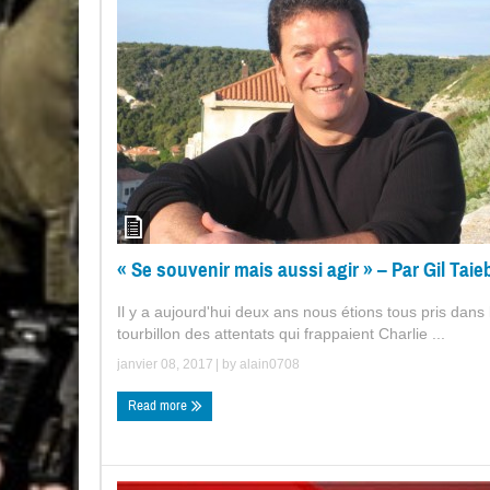
« Se souvenir mais aussi agir » – Par Gil Taie
Il y a aujourd'hui deux ans nous étions tous pris dans 
tourbillon des attentats qui frappaient Charlie ...
janvier 08, 2017
| by
alain0708
Read more