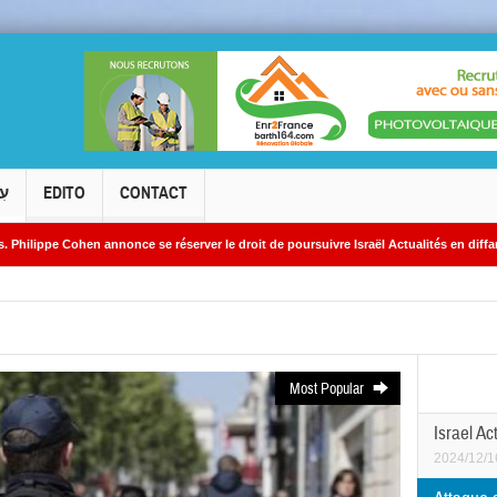
עִ
EDITO
CONTACT
ce se réserver le droit de poursuivre Israël Actualités en diffamation.
Kiryat
Most Popular
Israel Ac
2024/12/1