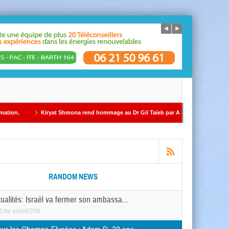
 Shmona rend hommage au Dr Gil Taïeb par Alain AZRIA
ÉDITORIAL – Par Alain
RANDOM NEWS
tualités: Israël va fermer son ambassa...
6
by
alain0708