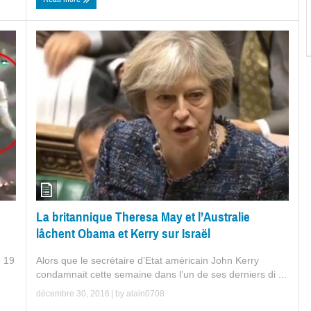
La britannique Theresa May et l’Australie
lâchent Obama et Kerry sur Israël
e 19
Alors que le secrétaire d’Etat américain John Kerry
condamnait cette semaine dans l’un de ses derniers di ...
décembre 30, 2016
| by
alain0708