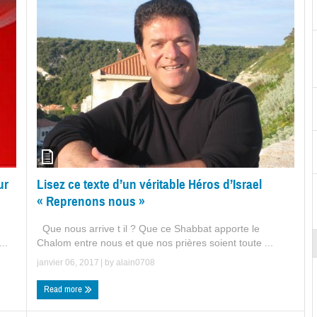
ur
Lisez ce texte d’un véritable Héros d’Israel
« Reprenons nous »
Que nous arrive t il ? Que ce Shabbat apporte le
..
Chalom entre nous et que nos prières soient toute ...
janvier 06, 2017
| by
alain0708
Read more