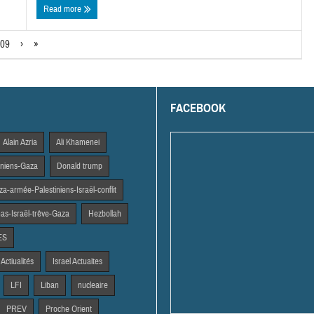
Read more
09
›
»
FACEBOOK
Alain Azria
Ali Khamenei
tiniens-Gaza
Donald trump
a-armée-Palestiniens-Israël-conflit
s-Israël-trêve-Gaza
Hezbollah
ES
 Actiualités
Israel Actuaites
LFI
Liban
nucleaire
PREV
Proche Orient