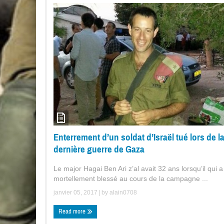
Enterrement d’un soldat d’Israël tué lors de l
dernière guerre de Gaza
Le major Hagai Ben Ari z’al avait 32 ans lorsqu’il qui a
mortellement blessé au cours de la campagne ...
janvier 05, 2017
| by
alain0708
Read more