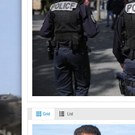
Grid
List