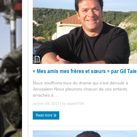
« Mes amis mes frères et sœurs » par Gil Tai
Nous souffrons tous du drame qui s'est déroulé à
Jerusalem Nous pleurons chacun de ces enfants
arrachés à ...
janvier 09, 2017
| by
alain0708
Read more