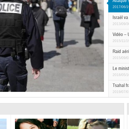
Attaque 
2017/06/1
Israël va
2013/09/3
Vidéo – 
2015/11/1
Raid aéri
2015/09/0
Le minist
2018/05/1
Tsahal f
2019/07/0