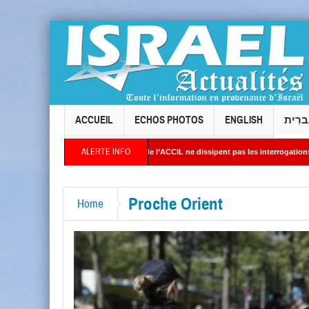
ACCUEIL
ECHOS PHOTOS
ENGLISH
ברִית
ALERTE INFO
nses du président de l’ACCIL ne dissipent pas les interrogations. Philippe Cohen annon
ellites révèlent une activité jugée « inquiétante » sur des sites nucléaires iraniens
Proche Orient
Home