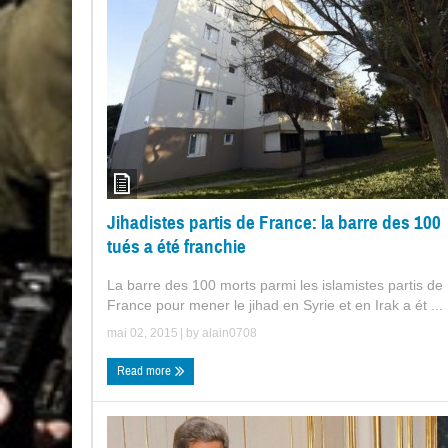
Jihadistes partis de France: la barre des 100
tués a été franchie
La barre des 100 morts parmi les islamistes partis de
France pour mener le jihad en Syrie et en Irak a ét ...
mai 02, 2015
| by
alain0708
Read more