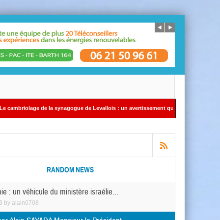
la synagogue de Levallois : un avertissement qui ne doit pas être ignoré Par Alain S
RANDOM NEWS
ie : un véhicule du ministère israélie...
3
by
alain0708