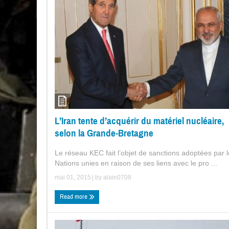
L’Iran tente d’acquérir du matériel nucléaire,
selon la Grande-Bretagne
Le réseau KEC fait l’objet de sanctions adoptées par 
Nations unies en raison de ses liens avec le pro ...
mai 01, 2015
| by
alain0708
Read more