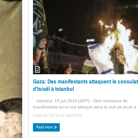
Gaza: Des manifestants attaquent le consulat
d’Israël à Istanbul
Istanbul, 18 juil 2014 (AFP) - Des centaines de
manifestants turcs ont attaqué dans la nuit de jeudi à .
juillet 18, 2014
| by
alain0708
Read more