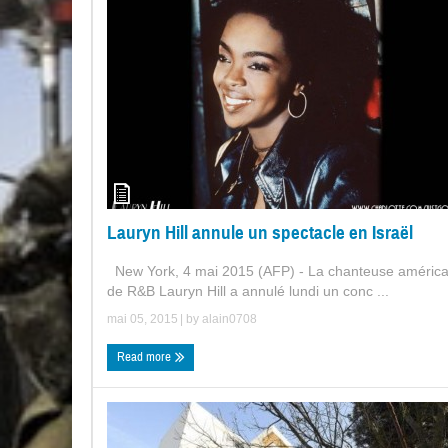
Lauryn Hill annule un spectacle en Israël
New York, 4 mai 2015 (AFP) - La chanteuse américa
de R&B Lauryn Hill a annulé lundi un conc ...
mai 05, 2015
| by
alain0708
Read more