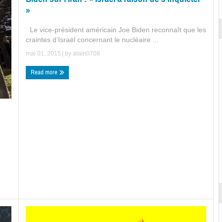
»
Le vice-président américain Joe Biden reconnaît que les
craintes d’Israël concernant le nucléaire ...
mai 01, 2015
| by
alain0708
Read more