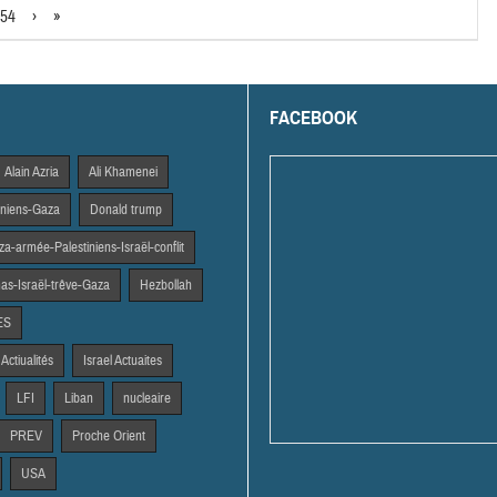
54
›
»
FACEBOOK
Alain Azria
Ali Khamenei
tiniens-Gaza
Donald trump
a-armée-Palestiniens-Israël-conflit
s-Israël-trêve-Gaza
Hezbollah
ES
 Actiualités
Israel Actuaites
LFI
Liban
nucleaire
PREV
Proche Orient
USA