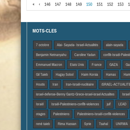
«
‹
146
147
148
149
150
151
152
153
1
MOTS-CLES
7 octobre
Alai- Sayada- Israel-Actualités
alain-sayada
Benjamin Netnanyahu
Caroline Yadan
conflit-Israël-Pales
Emmanuel Macron
Etats Unis
France
GAZA
Gaz
Gil Taieb
Hagay Sobol
Haim Korsia
Hamas
Hama
Houtis
Iran
Iran-Israël-nucléaire
iSRAEL-ACTUALIT
israel-defense-Benny Gantz-Grece-israel-israel Actualites
Israel
Israël
Israël-Palestiniens-conflit-violences
juif
LEAD
otages
Palestiniens
Palestiniens-Israël-conflit-violences
rené taieb
Rima Hassan
Syrie
Tsahal
UNRWA