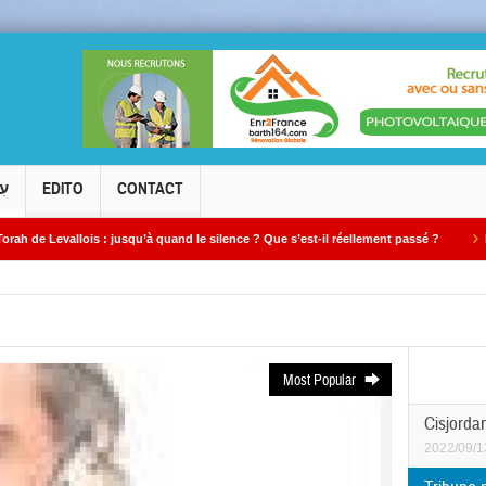
עִ
EDITO
CONTACT
 jusqu’à quand le silence ? Que s’est-il réellement passé ?
Le cambriolage de 
Most Popular
Cisjordan
2022/09/1