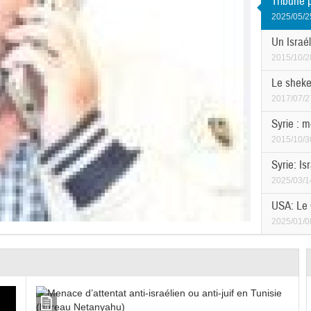
Tribune 
2025/05/2
Un Israél
2015/10/2
Le shekel
2017/07/2
Syrie : 
2015/10/3
Syrie: Is
2025/03/1
USA: Le 
2025/01/0