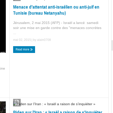
Menace d’attentat anti-israélien ou anti-juif en
Tunisie (bureau Netanyahu)
Jérusalem, 2 mai 2015 (AFP) - Israël a lancé samedi
soir une mise en garde contre des "menaces concrètes
...
mai 02, 2015
| by
alain0708
Read more
ine
Biden sur l’Iran : « Israël a raison de s’inquiéter