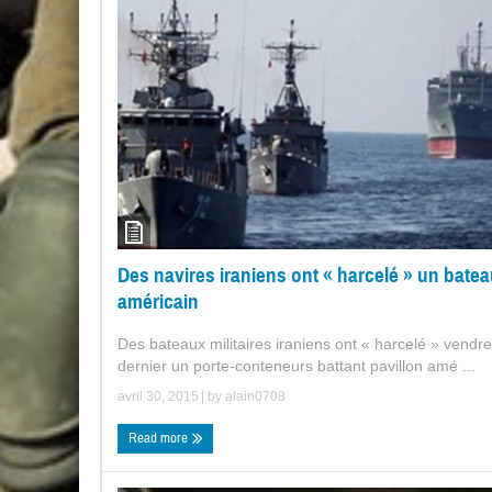
Des navires iraniens ont « harcelé » un bate
américain
Des bateaux militaires iraniens ont « harcelé » vendre
dernier un porte-conteneurs battant pavillon amé ...
avril 30, 2015
| by
alain0708
Read more