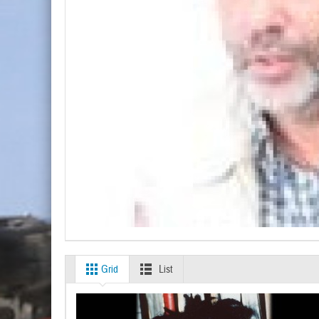
Grid
List