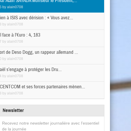
par Alain SAYADA Monsieur le Président,...
5
by
alain0708
ien à ISIS avec dérision : « Vous avez...
8
by
alain0708
 face à l’€uro : 4, 183
7
by
alain0708
mort de Deso Dogg, un rappeur allemand ...
0
by
alain0708
raël s’engage à protéger les Dru...
4
by
alain0708
CENTCOM et ses forces partenaires mènen...
8
by
alain0708
Newsletter
Recevez notre newsletter journalière avec l'essentiel
de la journée