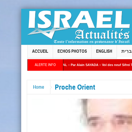
ACCUEIL
ECHOS PHOTOS
ENGLISH
ברִית
ALERTE INFO
 AZRIA
ÉDITORIAL – Par Alain SAYADA – Vol des neuf Sifrei Torah de Levallois :
ns : combien de temps l’Occident continuera-t-il à fermer les yeux ? »
Proche Orient
Home