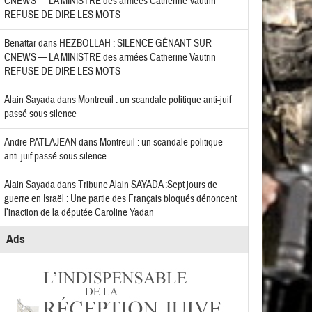
CNEWS — LA MINISTRE des armées Catherine Vautrin
REFUSE DE DIRE LES MOTS
Benattar
dans
HEZBOLLAH : SILENCE GÊNANT SUR
CNEWS — LA MINISTRE des armées Catherine Vautrin
REFUSE DE DIRE LES MOTS
Alain Sayada
dans
Montreuil : un scandale politique anti-juif
passé sous silence
Andre PATLAJEAN
dans
Montreuil : un scandale politique
anti-juif passé sous silence
Alain Sayada
dans
Tribune Alain SAYADA :Sept jours de
guerre en Israël : Une partie des Français bloqués dénoncent
l’inaction de la députée Caroline Yadan
Ads