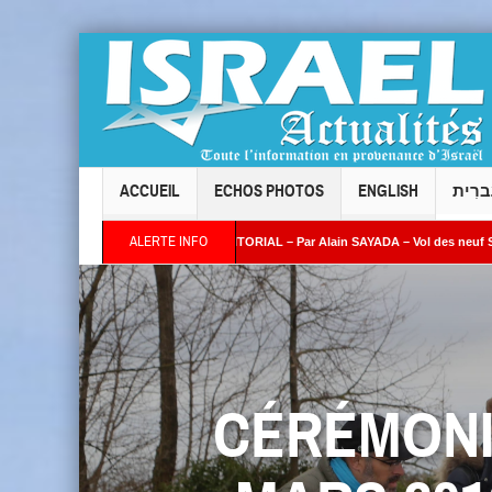
ACCUEIL
ECHOS PHOTOS
ENGLISH
ברִית
ALERTE INFO
ÉDITORIAL – Par Alain SAYADA – Vol des neuf Sifrei Torah de Levallois : jusqu’
mbien de temps l’Occident continuera-t-il à fermer les yeux ? »
CÉRÉMONI