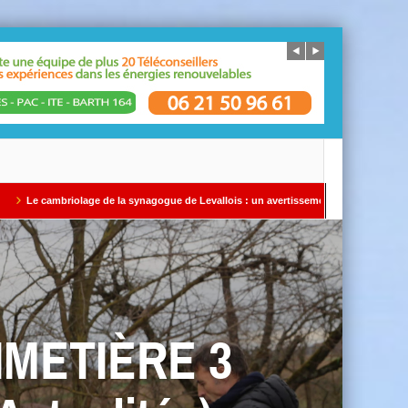
gogue de Levallois : un avertissement qui ne doit pas être ignoré Par Alain SAYADA –
METIÈRE 3