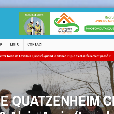
עִ
EDITO
CONTACT
à quand le silence ? Que s’est-il réellement passé ?
Le cambriolage de la syna
E QUATZENHEIM CI