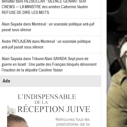
Benattar
dans
HEZBOLLAH : SILENCE GÊNANT SUR
CNEWS — LA MINISTRE des armées Catherine Vautrin
REFUSE DE DIRE LES MOTS
Alain Sayada
dans
Montreuil : un scandale politique anti-juif
passé sous silence
Andre PATLAJEAN
dans
Montreuil : un scandale politique
anti-juif passé sous silence
Alain Sayada
dans
Tribune Alain SAYADA :Sept jours de
guerre en Israël : Une partie des Français bloqués dénoncent
l’inaction de la députée Caroline Yadan
Ads