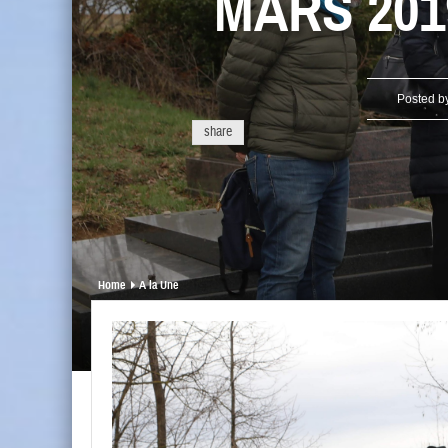
MARS 2019.
Posted b
share
Home
A la Une