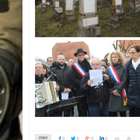
share
0
0
0
0