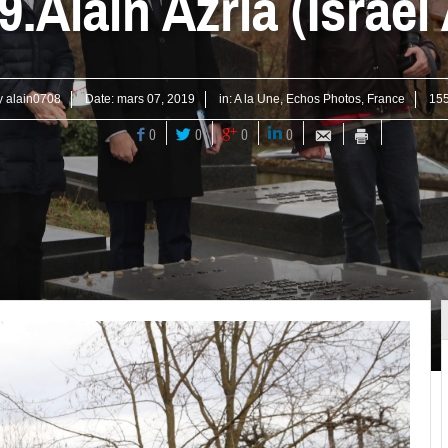
Alain Azria (Israel 
y
alain0708
Date:
mars 07, 2019
in:
A la Une
,
Echos Photos
,
France
155
0
0
0
0