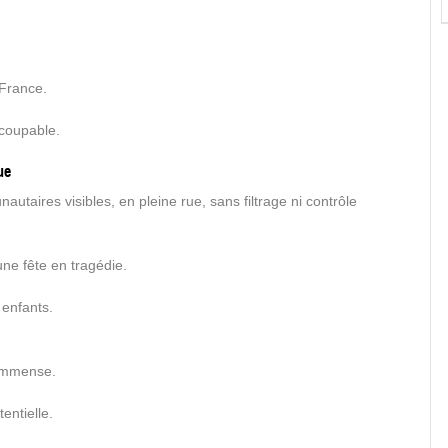
France.
 coupable.
ue
aires visibles, en pleine rue, sans filtrage ni contrôle
une fête en tragédie.
 enfants.
 immense.
entielle.