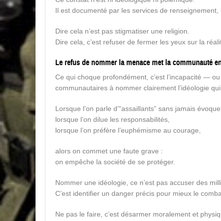
Il est documenté par les services de renseignement, les
Dire cela n’est pas stigmatiser une religion.
Dire cela, c’est refuser de fermer les yeux sur la réa
Le refus de nommer la menace met la communauté e
Ce qui choque profondément, c’est l’incapacité — ou 
communautaires à nommer clairement l’idéologie qui 
Lorsque l’on parle d’“assaillants” sans jamais évoquer
lorsque l’on dilue les responsabilités,
lorsque l’on préfère l’euphémisme au courage,
alors on commet une faute grave :
on empêche la société de se protéger.
Nommer une idéologie, ce n’est pas accuser des milli
C’est identifier un danger précis pour mieux le comba
Ne pas le faire, c’est désarmer moralement et phys