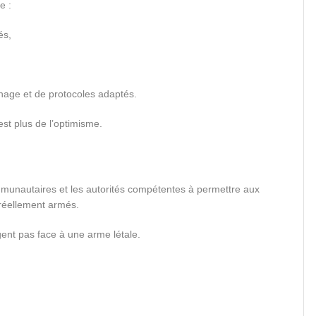
e :
és,
nnage et de protocoles adaptés.
st plus de l’optimisme.
unautaires et les autorités compétentes à permettre aux
 réellement armés.
nt pas face à une arme létale.