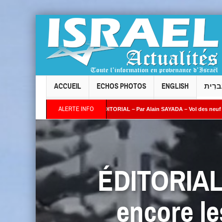
ACCUEIL
ECHOS PHOTOS
ENGLISH
ברִית
ALERTE INFO
n AZRIA
ÉDITORIAL – Par Alain SAYADA – Vol des neuf Sifrei Torah de Levallois 
ons : combien de temps l’Occident continuera-t-il à fermer les yeux ? »
ÉDITORIAL 
encore le