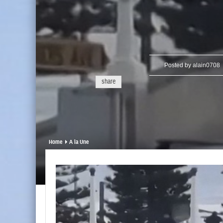
Posted by
alain0708
share
Home
A la Une