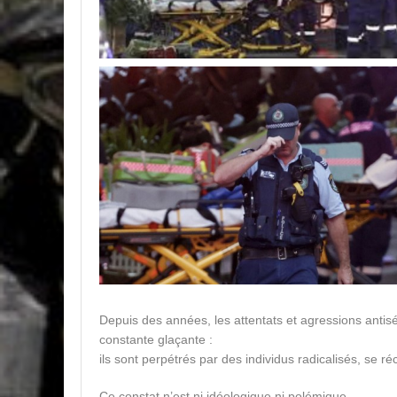
Depuis des années, les attentats et agressions anti
constante glaçante :
ils sont perpétrés par des individus radicalisés, se ré
Ce constat n’est ni idéologique ni polémique.