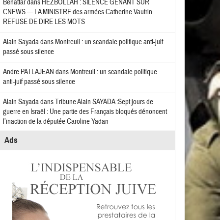
Benattar
dans
HEZBOLLAH : SILENCE GÊNANT SUR
CNEWS — LA MINISTRE des armées Catherine Vautrin
REFUSE DE DIRE LES MOTS
Alain Sayada
dans
Montreuil : un scandale politique anti-juif
passé sous silence
Andre PATLAJEAN
dans
Montreuil : un scandale politique
anti-juif passé sous silence
Alain Sayada
dans
Tribune Alain SAYADA :Sept jours de
guerre en Israël : Une partie des Français bloqués dénoncent
l’inaction de la députée Caroline Yadan
Ads