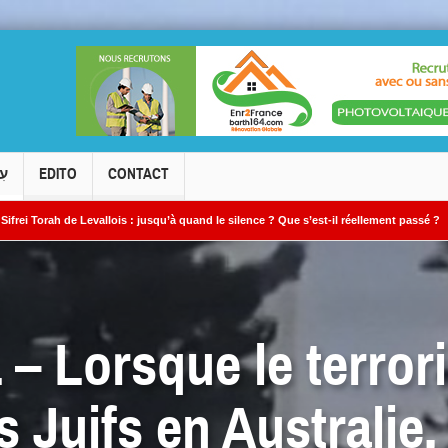
עִ
EDITO
CONTACT
: jusqu’à quand le silence ? Que s’est-il réellement passé ?
Le cambriolage de
– Lorsque le terror
s Juifs en Australie, 