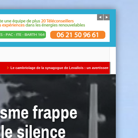
 la synagogue de Levallois : un avertissement qui ne doit pas être ignoré Par Alain 
isme frappe
le silence