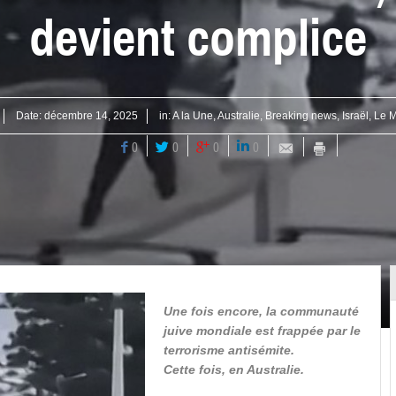
devient complice
Date:
décembre 14, 2025
in:
A la Une
,
Australie
,
Breaking news
,
Israël
,
Le 
0
0
0
0
Une fois encore, la communauté
juive mondiale est frappée par le
terrorisme antisémite.
Cette fois, en Australie.