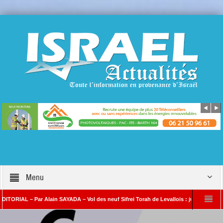
Menu
IAL – Par Alain SAYADA – Vol des neuf Sifrei Torah de Levallois : jusqu’à quand le si
Alain SAYADA
Benjamin Netanyahou à l’Iran : « Si vous nous attaquez, notre ri