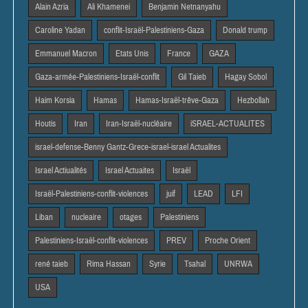
Alain Azria
Ali Khamenei
Benjamin Netnanyahu
Caroline Yadan
conflit-Israël-Palestiniens-Gaza
Donald trump
Emmanuel Macron
Etats Unis
France
GAZA
Gaza-armée-Palestiniens-Israël-conflit
Gil Taieb
Hagay Sobol
Haim Korsia
Hamas
Hamas-Israël-trêve-Gaza
Hezbollah
Houtis
Iran
Iran-Israël-nucléaire
iSRAEL-ACTUALITES
israel-defense-Benny Gantz-Grece-israel-israel Actualites
Israel Actiualités
Israel Actuaites
Israël
Israël-Palestiniens-conflit-violences
juif
LEAD
LFI
Liban
nucleaire
otages
Palestiniens
Palestiniens-Israël-conflit-violences
PREV
Proche Orient
rené taieb
Rima Hassan
Syrie
Tsahal
UNRWA
USA