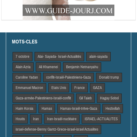
MOTS-CLES
7 octobre
Alai- Sayada- Israel-Actualités
alain-sayada
Alain Azria
Ali Khamenei
Benjamin Netnanyahu
Caroline Yadan
conflit-Israël-Palestiniens-Gaza
Donald trump
Emmanuel Macron
Etats Unis
France
GAZA
Gaza-armée-Palestiniens-Israël-conflit
Gil Taieb
Hagay Sobol
Haim Korsia
Hamas
Hamas-Israël-trêve-Gaza
Hezbollah
Houtis
Iran
Iran-Israël-nucléaire
iSRAEL-ACTUALITES
israel-defense-Benny Gantz-Grece-israel-israel Actualites