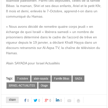
islamiste palestinien. Parmi ces dépouilles, celles de la famille
Bibas: la maman, Shiri et ses deux enfants, Ariel et le petit Kfir,
8 mois et demi, enlevés le 7-Octobre, apprend-t-on dans un
communiqué du Hamas.
« Nous avons décidé de remettre quatre corps jeudi » en
échange de quoi Israël « libérera samedi » un nombre de
prisonniers déterminé dans le cadre de l’accord de trêve en
vigueur depuis le 19 janvier, a déclaré Khalil Hayya dans un
discours retransmis sur Al-Aqsa TV, la chaîne de télévision du
Hamas.
Alain SAYADA pour Israel Actualités
Tags:
7 octobre
alain-sayada
Famille Bibas
GAZA
iSRAEL-ACTUALITES
Otage
share
0
0
0
0