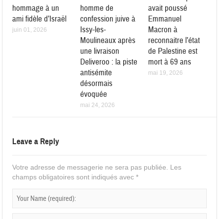
hommage à un
homme de
avait poussé
ami fidèle d’Israël
confession juive à
Emmanuel
Issy-les-
Macron à
juin 01, 2026
Moulineaux après
reconnaitre l’état
une livraison
de Palestine est
Deliveroo : la piste
mort à 69 ans
antisémite
mai 19, 2026
désormais
évoquée
mai 24, 2026
Leave a Reply
Votre adresse de messagerie ne sera pas publiée.
Les
champs obligatoires sont indiqués avec
*