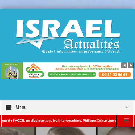
Menu
ACCIL ne dissipent pas les interrogations. Philippe Cohen annonce se réserver le droit
DA – Rédacteur en chef d’Israël Actualités
L’Iran menace de frapper Tel-Aviv