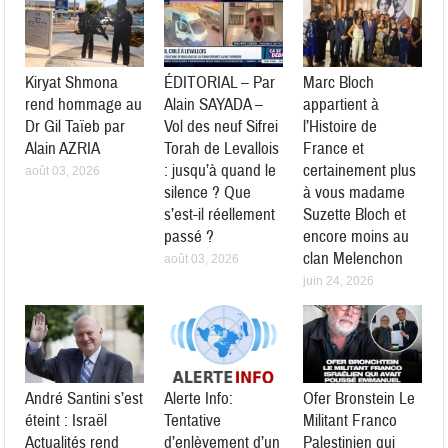
Kiryat Shmona
ÉDITORIAL – Par
Marc Bloch
rend hommage au
Alain SAYADA –
appartient à
Dr Gil Taïeb par
Vol des neuf Sifrei
l’Histoire de
Alain AZRIA
Torah de Levallois
France et
: jusqu’à quand le
certainement plus
août 03, 2026
silence ? Que
à vous madame
s’est-il réellement
Suzette Bloch et
passé ?
encore moins au
clan Melenchon
août 03, 2026
juin 24, 2026
André Santini s’est
Alerte Info:
Ofer Bronstein Le
éteint : Israël
Tentative
Militant Franco
Actualités rend
d’enlèvement d’un
Palestinien qui