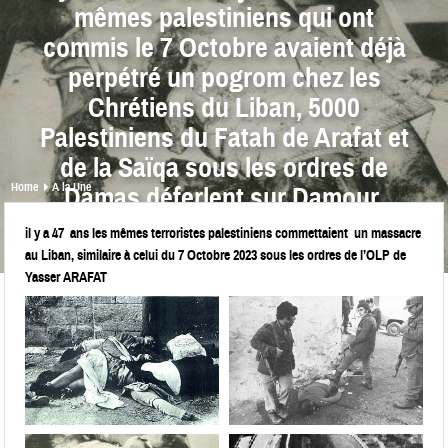
mêmes palestiniens qui ont
commis le 7 Octobre avaient déjà
perpétré un pogrom chez les
Chrétiens du Liban, 5000
Palestiniens du Fatah de Arafat et
de la Saïqa sous les ordres de
Home
A la Une
Damas déferlent sur Damour.
il y a 47 ans les mêmes terroristes palestiniens commettaient un massacre
share
au Liban, similaire à celui du 7 Octobre 2023 sous les ordres de l’OLP de
0
0
0
0
Yasser ARAFAT