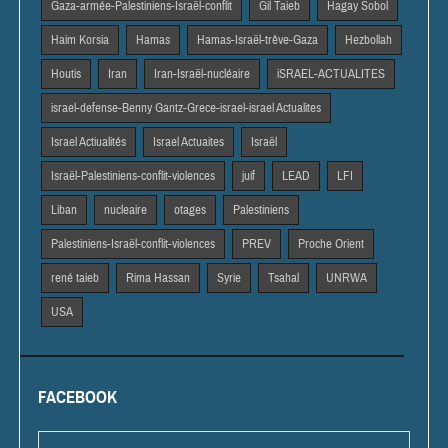
Gaza-armée-Palestiniens-Israël-conflit
Gil Taieb
Hagay Sobol
Haim Korsia
Hamas
Hamas-Israël-trêve-Gaza
Hezbollah
Houtis
Iran
Iran-Israël-nucléaire
iSRAEL-ACTUALITES
israel-defense-Benny Gantz-Grece-israel-israel Actualites
Israel Actiualités
Israel Actuaites
Israël
Israël-Palestiniens-conflit-violences
juif
LEAD
LFI
Liban
nucleaire
otages
Palestiniens
Palestiniens-Israël-conflit-violences
PREV
Proche Orient
rené taieb
Rima Hassan
Syrie
Tsahal
UNRWA
USA
FACEBOOK