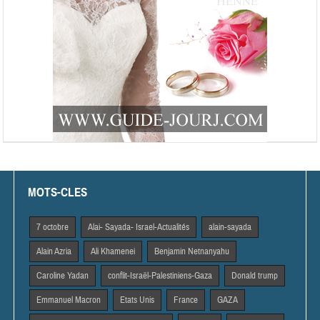
MOTS-CLES
7 octobre
Alai- Sayada- Israel-Actualités
alain-sayada
Alain Azria
Ali Khamenei
Benjamin Netnanyahu
Caroline Yadan
conflit-Israël-Palestiniens-Gaza
Donald trump
Emmanuel Macron
Etats Unis
France
GAZA