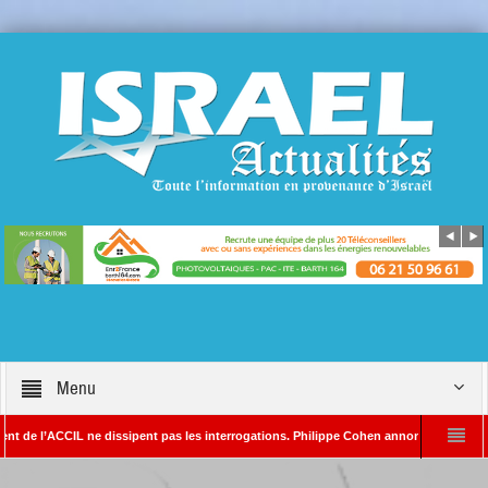
Menu
 l’ACCIL ne dissipent pas les interrogations. Philippe Cohen annonce se réserver le dr
YADA – Rédacteur en chef d’Israël Actualités
L’Iran menace de frapper Tel-Av