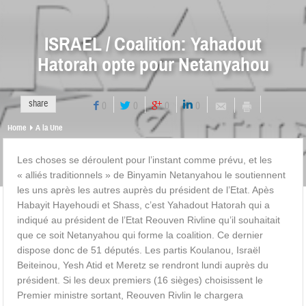
ISRAEL / Coalition: Yahadout
Hatorah opte pour Netanyahou
share
0
0
0
0
Home
A la Une
Les choses se déroulent pour l’instant comme prévu, et les
« alliés traditionnels » de Binyamin Netanyahou le soutiennent
les uns après les autres auprès du président de l’Etat. Apès
Habayit Hayehoudi et Shass, c’est Yahadout Hatorah qui a
indiqué au président de l’Etat Reouven Rivline qu’il souhaitait
que ce soit Netanyahou qui forme la coalition. Ce dernier
dispose donc de 51 députés. Les partis Koulanou, Israël
Beiteinou, Yesh Atid et Meretz se rendront lundi auprès du
président. Si les deux premiers (16 sièges) choisissent le
Premier ministre sortant, Reouven Rivlin le chargera