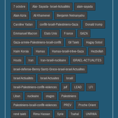
7 octobre
Alai- Sayada- Israel-Actualités
alain-sayada
Alain Azria
Ali Khamenei
Benjamin Netnanyahu
Caroline Yadan
conflit-Israël-Palestiniens-Gaza
Donald trump
Emmanuel Macron
Etats Unis
France
GAZA
Gaza-armée-Palestiniens-Israël-conflit
Gil Taieb
Hagay Sobol
Haim Korsia
Hamas
Hamas-Israël-trêve-Gaza
Hezbollah
Houtis
Iran
Iran-Israël-nucléaire
iSRAEL-ACTUALITES
israel-defense-Benny Gantz-Grece-israel-israel Actualites
Israel Actiualités
Israel Actuaites
Israël
Israël-Palestiniens-conflit-violences
juif
LEAD
LFI
Liban
nucleaire
otages
Palestiniens
Palestiniens-Israël-conflit-violences
PREV
Proche Orient
rené taieb
Rima Hassan
Syrie
Tsahal
UNRWA