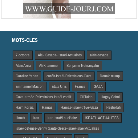
MOTS-CLES
7 octobre
Alai- Sayada- Israel-Actualités
alain-sayada
Alain Azria
Ali Khamenei
Benjamin Netnanyahu
Caroline Yadan
conflit-Israël-Palestiniens-Gaza
Donald trump
Emmanuel Macron
Etats Unis
France
GAZA
Gaza-armée-Palestiniens-Israël-conflit
Gil Taieb
Hagay Sobol
Haim Korsia
Hamas
Hamas-Israël-trêve-Gaza
Hezbollah
Houtis
Iran
Iran-Israël-nucléaire
iSRAEL-ACTUALITES
israel-defense-Benny Gantz-Grece-israel-israel Actualites