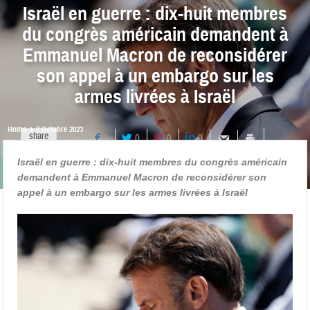
Israël en guerre : dix-huit membres
du congrès américain demandent à
Emmanuel Macron de reconsidérer
son appel à un embargo sur les
armes livrées à Israël
Home
7 Octobre 2023
share
0
0
0
0
Israël en guerre : dix-huit membres du congrès américain
demandent à Emmanuel Macron de reconsidérer son
appel à un embargo sur les armes livrées à Israël