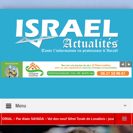
Menu
r Alain SAYADA – Vol des neuf Sifrei Torah de Levallois : jusqu’à quand le silence ? 
YADA
Benjamin Netanyahou à l’Iran : « Si vous nous attaquez, notre riposte se