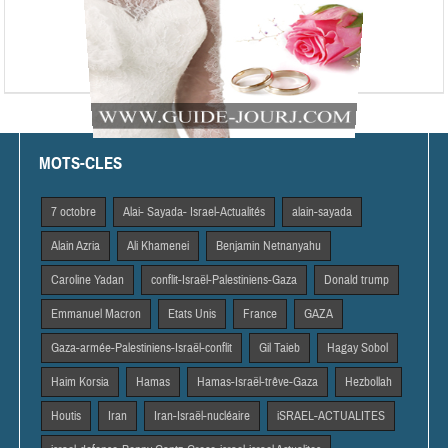
MOTS-CLES
7 octobre
Alai- Sayada- Israel-Actualités
alain-sayada
Alain Azria
Ali Khamenei
Benjamin Netnanyahu
Caroline Yadan
conflit-Israël-Palestiniens-Gaza
Donald trump
Emmanuel Macron
Etats Unis
France
GAZA
Gaza-armée-Palestiniens-Israël-conflit
Gil Taieb
Hagay Sobol
Haim Korsia
Hamas
Hamas-Israël-trêve-Gaza
Hezbollah
Houtis
Iran
Iran-Israël-nucléaire
iSRAEL-ACTUALITES