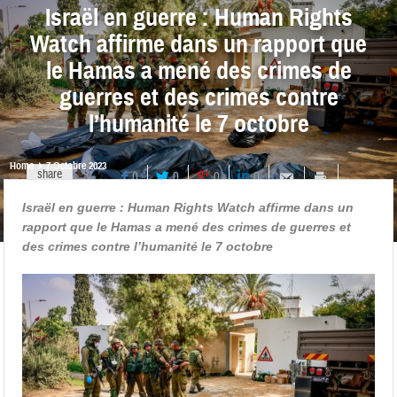
Israël en guerre : Human Rights
Watch affirme dans un rapport que
le Hamas a mené des crimes de
guerres et des crimes contre
l’humanité le 7 octobre
Home
7 Octobre 2023
share
0
0
0
0
Israël en guerre : Human Rights Watch affirme dans un
rapport que le Hamas a mené des crimes de guerres et
des crimes contre l’humanité le 7 octobre