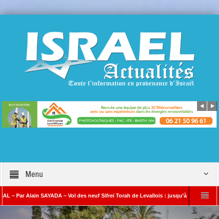
Menu
ain SAYADA – Vol des neuf Sifrei Torah de Levallois : jusqu’à quand le silence ? Que 
Benjamin Netanyahou à l’Iran : « Si vous nous attaquez, notre riposte sera b