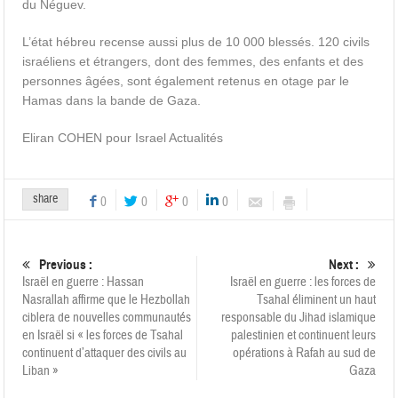
du Néguev.
L’état hébreu recense aussi plus de 10 000 blessés. 120 civils
israéliens et étrangers, dont des femmes, des enfants et des
personnes âgées, sont également retenus en otage par le
Hamas dans la bande de Gaza.
Eliran COHEN pour Israel Actualités
share
0
0
0
0
Previous :
Next :
Israël en guerre : Hassan
Israël en guerre : les forces de
Nasrallah affirme que le Hezbollah
Tsahal éliminent un haut
ciblera de nouvelles communautés
responsable du Jihad islamique
en Israël si « les forces de Tsahal
palestinien et continuent leurs
continuent d’attaquer des civils au
opérations à Rafah au sud de
Liban »
Gaza