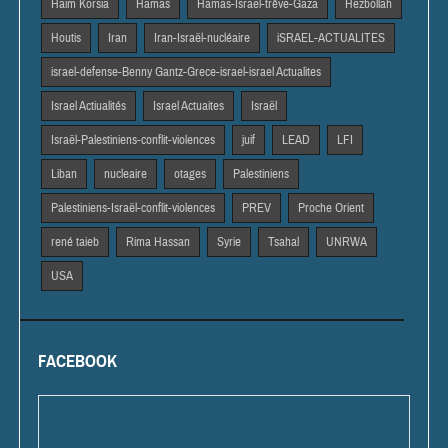
Haim Korsia
Hamas
Hamas-Israël-trêve-Gaza
Hezbollah
Houtis
Iran
Iran-Israël-nucléaire
iSRAEL-ACTUALITES
israel-defense-Benny Gantz-Grece-israel-israel Actualites
Israel Actiualités
Israel Actuaites
Israël
Israël-Palestiniens-conflit-violences
juif
LEAD
LFI
Liban
nucleaire
otages
Palestiniens
Palestiniens-Israël-conflit-violences
PREV
Proche Orient
rené taieb
Rima Hassan
Syrie
Tsahal
UNRWA
USA
FACEBOOK