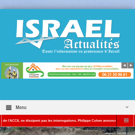
Menu
IL ne dissipent pas les interrogations. Philippe Cohen annonce se réserver le droit d
– Rédacteur en chef d’Israël Actualités
L’Iran menace de frapper Tel-Aviv si