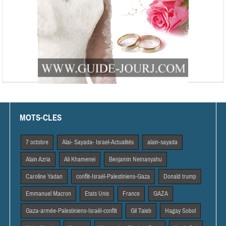
MOTS-CLES
7 octobre
Alai- Sayada- Israel-Actualités
alain-sayada
Alain Azria
Ali Khamenei
Benjamin Netnanyahu
Caroline Yadan
conflit-Israël-Palestiniens-Gaza
Donald trump
Emmanuel Macron
Etats Unis
France
GAZA
Gaza-armée-Palestiniens-Israël-conflit
Gil Taieb
Hagay Sobol