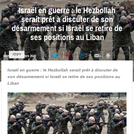
Israël en guerre : le Hezbollah
serait prêt à discuter de son
désarmement si Israël se retire de
ses positions au Liban
share
0
0
0
0
Home
7 Octobre 2023
Israël en guerre : le Hezbollah serait prêt à discuter de
son désarmement si Israël se retire de ses positions au
Liban