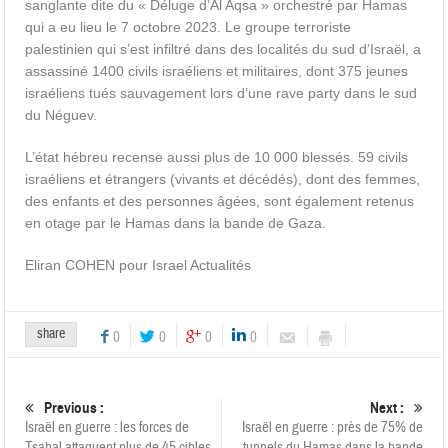
sanglante dite du « Déluge d’Al Aqsa » orchestré par Hamas
qui a eu lieu le 7 octobre 2023. Le groupe terroriste
palestinien qui s’est infiltré dans des localités du sud d’Israël, a
assassiné 1400 civils israéliens et militaires, dont 375 jeunes
israéliens tués sauvagement lors d’une rave party dans le sud
du Néguev.
L’état hébreu recense aussi plus de 10 000 blessés. 59 civils
israéliens et étrangers (vivants et décédés), dont des femmes,
des enfants et des personnes âgées, sont également retenus
en otage par le Hamas dans la bande de Gaza.
Eliran COHEN pour Israel Actualités
share
0
0
0
0
Previous :
Next :
Israël en guerre : les forces de
Israël en guerre : près de 75% de
Tsahal attaquent plus de 45 cibles
tunnels du Hamas dans la bande