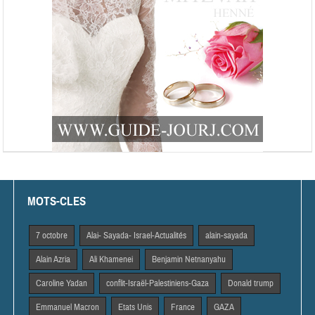
MOTS-CLES
7 octobre
Alai- Sayada- Israel-Actualités
alain-sayada
Alain Azria
Ali Khamenei
Benjamin Netnanyahu
Caroline Yadan
conflit-Israël-Palestiniens-Gaza
Donald trump
Emmanuel Macron
Etats Unis
France
GAZA