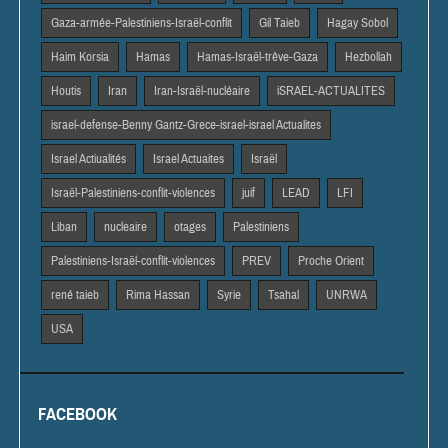
Gaza-armée-Palestiniens-Israël-conflit
Gil Taieb
Hagay Sobol
Haim Korsia
Hamas
Hamas-Israël-trêve-Gaza
Hezbollah
Houtis
Iran
Iran-Israël-nucléaire
iSRAEL-ACTUALITES
israel-defense-Benny Gantz-Grece-israel-israel Actualites
Israel Actiualités
Israel Actuaites
Israël
Israël-Palestiniens-conflit-violences
juif
LEAD
LFI
Liban
nucleaire
otages
Palestiniens
Palestiniens-Israël-conflit-violences
PREV
Proche Orient
rené taieb
Rima Hassan
Syrie
Tsahal
UNRWA
USA
FACEBOOK