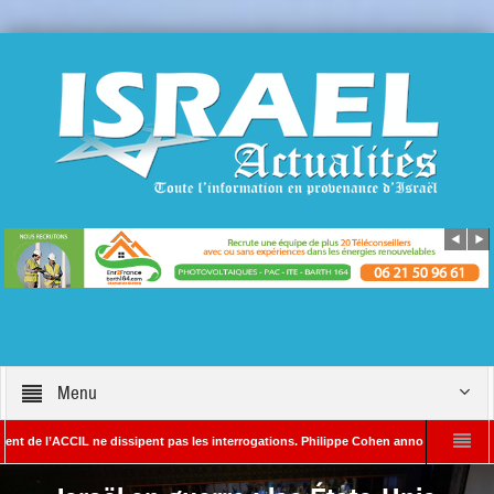
Menu
CCIL ne dissipent pas les interrogations. Philippe Cohen annonce se réserver le droit
A – Rédacteur en chef d’Israël Actualités
L’Iran menace de frapper Tel-Aviv 