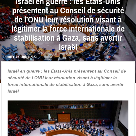
Israël en guerre : les États-Unis
présentent au Conseil de sécurité
de l’ONU leur résolution visant à
légitimer la force internationale de
stabilisation à Gaza, sans avertir
Israël
Home
7 Octobre 2023
share
0
0
0
0
Israël en guerre : les États-Unis présentent au Conseil de
sécurité de l’ONU leur résolution visant à légitimer la
force internationale de stabilisation à Gaza, sans avertir
Israël