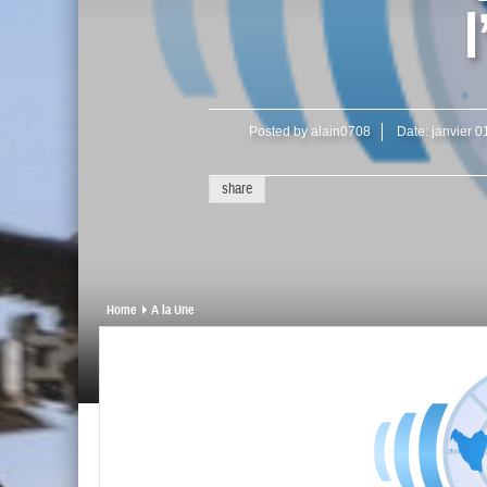
Posted by
alain0708
Date:
janvier 0
share
Home
A la Une