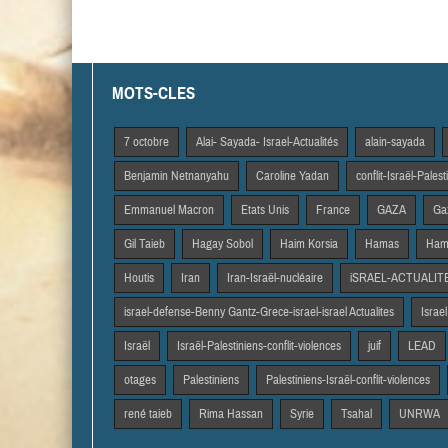
MOTS-CLES
7 octobre
Alai- Sayada- Israel-Actualités
alain-sayada
Benjamin Netnanyahu
Caroline Yadan
conflit-Israël-Pales
Emmanuel Macron
Etats Unis
France
GAZA
Gaz
Gil Taieb
Hagay Sobol
Haim Korsia
Hamas
Hama
Houtis
Iran
Iran-Israël-nucléaire
iSRAEL-ACTUALIT
israel-defense-Benny Gantz-Grece-israel-israel Actualites
Israel
Israël
Israël-Palestiniens-conflit-violences
juif
LEAD
otages
Palestiniens
Palestiniens-Israël-conflit-violences
rené taieb
Rima Hassan
Syrie
Tsahal
UNRWA