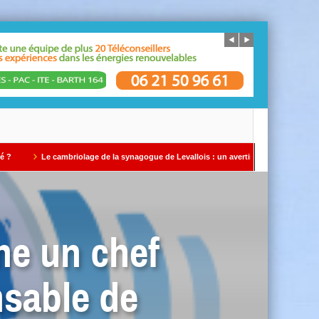
 cambriolage de la synagogue de Levallois : un avertissement qui ne doit pas être ig
ine un chef
nsable de