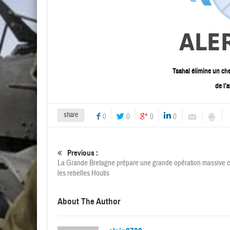
Tsahal élimine un ch
de l’
share
0
0
0
0
Previous :
La Grande Bretagne prépare une grande opération massive c
les rebelles Houtis
About The Author