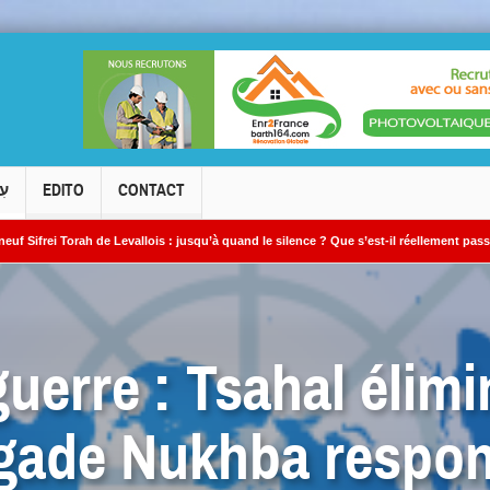
עִ
EDITO
CONTACT
h de Levallois : jusqu’à quand le silence ? Que s’est-il réellement passé ?
Le
 »
guerre : Tsahal élim
igade Nukhba respo