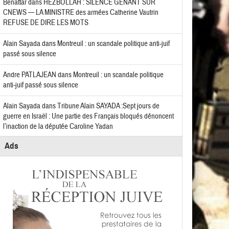
Benattar
dans
HEZBOLLAH : SILENCE GÊNANT SUR
CNEWS — LA MINISTRE des armées Catherine Vautrin
REFUSE DE DIRE LES MOTS
Alain Sayada
dans
Montreuil : un scandale politique anti-juif
passé sous silence
Andre PATLAJEAN
dans
Montreuil : un scandale politique
anti-juif passé sous silence
Alain Sayada
dans
Tribune Alain SAYADA :Sept jours de
guerre en Israël : Une partie des Français bloqués dénoncent
l’inaction de la députée Caroline Yadan
Ads