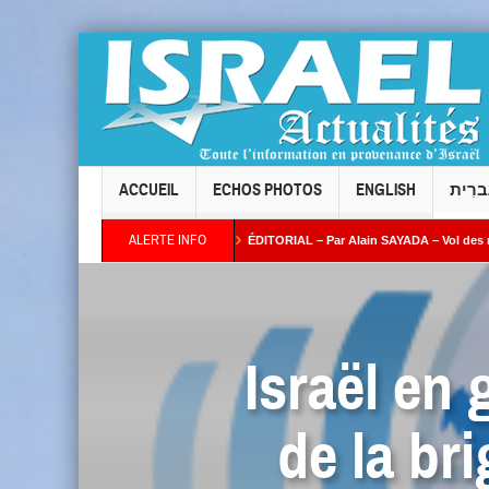
ACCUEIL
ECHOS PHOTOS
ENGLISH
ברִית
ALERTE INFO
Taïeb par Alain AZRIA
ÉDITORIAL – Par Alain SAYADA – Vol des neuf Sifrei Tora
lus ses intentions : combien de temps l’Occident continuera-t-il à fermer les yeux ?
Israël en 
de la br