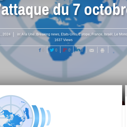
l’attaque du 7 octobr
1, 2024
in:
A la Une
,
Breaking news
,
Etats-Unis
,
Europe
,
France
,
Israël
,
Le Mon
1637 Views
0
0
0
0