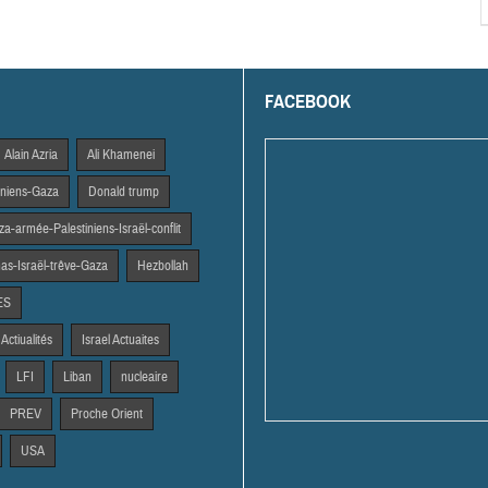
FACEBOOK
Alain Azria
Ali Khamenei
tiniens-Gaza
Donald trump
a-armée-Palestiniens-Israël-conflit
s-Israël-trêve-Gaza
Hezbollah
ES
 Actiualités
Israel Actuaites
LFI
Liban
nucleaire
PREV
Proche Orient
USA