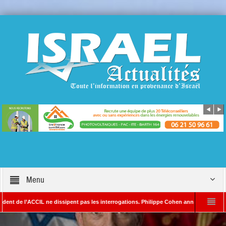
Menu
 l’ACCIL ne dissipent pas les interrogations. Philippe Cohen annonce se réserver le dr
YADA – Rédacteur en chef d’Israël Actualités
L’Iran menace de frapper Tel-Av