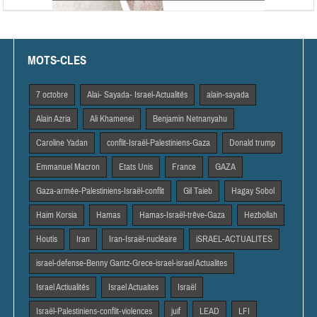
MOTS-CLES
7 octobre
Alai- Sayada- Israel-Actualités
alain-sayada
Alain Azria
Ali Khamenei
Benjamin Netnanyahu
Caroline Yadan
conflit-Israël-Palestiniens-Gaza
Donald trump
Emmanuel Macron
Etats Unis
France
GAZA
Gaza-armée-Palestiniens-Israël-conflit
Gil Taieb
Hagay Sobol
Haim Korsia
Hamas
Hamas-Israël-trêve-Gaza
Hezbollah
Houtis
Iran
Iran-Israël-nucléaire
iSRAEL-ACTUALITES
israel-defense-Benny Gantz-Grece-israel-israel Actualites
Israel Actiualités
Israel Actuaites
Israël
Israël-Palestiniens-conflit-violences
juif
LEAD
LFI