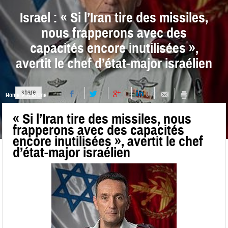
Israel : « Si l’Iran tire des missiles,
nous frapperons avec des
capacités encore inutilisées »,
avertit le chef d’état-major israélien
share
0
0
0
0
Home
A la Une
« Si l’Iran tire des missiles, nous
frapperons avec des capacités
encore inutilisées », avertit le chef
d’état-major israélien