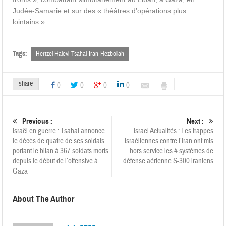
Judée-Samarie et sur des « théâtres d’opérations plus
lointains ».
Tags:
Hertzel Halevi-Tsahal-Iran-Hezbollah
share
0
0
0
0
Previous :
Next :
Israël en guerre : Tsahal annonce
Israel Actualités : Les frappes
le décès de quatre de ses soldats
israéliennes contre l’Iran ont mis
portant le bilan à 367 soldats morts
hors service les 4 systèmes de
depuis le début de l’offensive à
défense aérienne S-300 iraniens
Gaza
About The Author