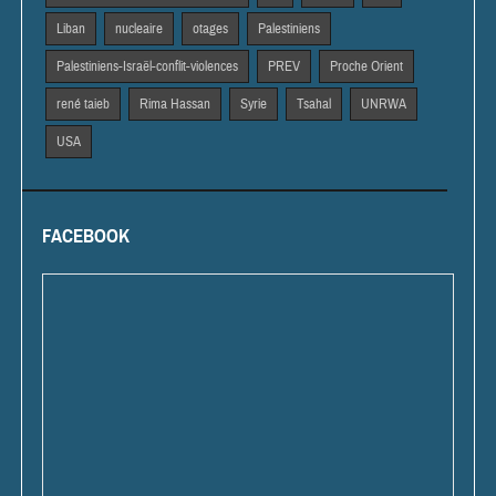
Liban
nucleaire
otages
Palestiniens
Palestiniens-Israël-conflit-violences
PREV
Proche Orient
rené taieb
Rima Hassan
Syrie
Tsahal
UNRWA
USA
FACEBOOK