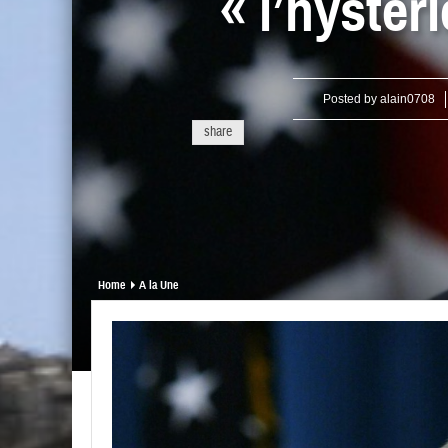
« l’hystér
Posted by
alain0708
share
Home
A la Une