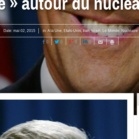
ie » autour du nucléa
Date:
mai 02, 2015
in:
A la Une
,
Etats-Unis
,
Iran
,
Israël
,
Le Monde
,
Nucléaire 
0
0
0
0