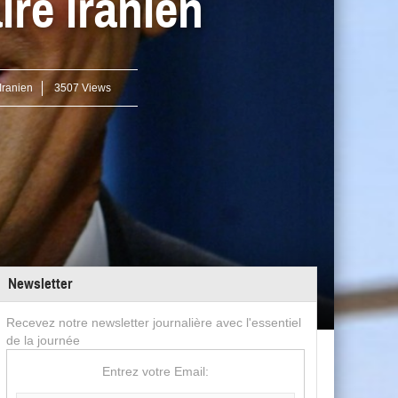
ire iranien
Iranien
3507 Views
Newsletter
Recevez notre newsletter journalière avec l'essentiel
de la journée
Entrez votre Email: