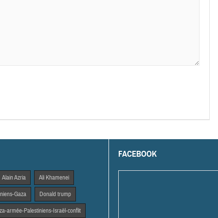
FACEBOOK
Alain Azria
Ali Khamenei
tiniens-Gaza
Donald trump
a-armée-Palestiniens-Israël-conflit