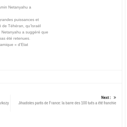
njamin Netanyahu a
grandes puissances et
é de Téhéran, qu’Israël
M. Netanyahu a suggéré que
pas été retenues.
slamique « d’Etat
Next :
arkozy
Jihadistes partis de France: la barre des 100 tués a été franchie