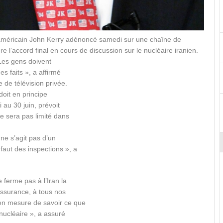
 américain John Kerry adénoncé samedi sur une chaîne de
re l’accord final en cours de discussion sur le nucléaire iranien.
 Les gens doivent
es faits », a affirmé
 de télévision privée.
doit en principe
 au 30 juin, prévoit
ne sera pas limité dans
ne s’agit pas d’un
faut des inspections », a
 ferme pas à l’Iran la
assurance, à tous nos
 en mesure de savoir ce que
 nucléaire », a assuré