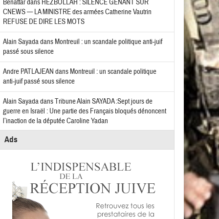
Benattar
dans
HEZBOLLAH : SILENCE GÊNANT SUR
CNEWS — LA MINISTRE des armées Catherine Vautrin
REFUSE DE DIRE LES MOTS
Alain Sayada
dans
Montreuil : un scandale politique anti-juif
passé sous silence
Andre PATLAJEAN
dans
Montreuil : un scandale politique
anti-juif passé sous silence
Alain Sayada
dans
Tribune Alain SAYADA :Sept jours de
guerre en Israël : Une partie des Français bloqués dénoncent
l’inaction de la députée Caroline Yadan
Ads