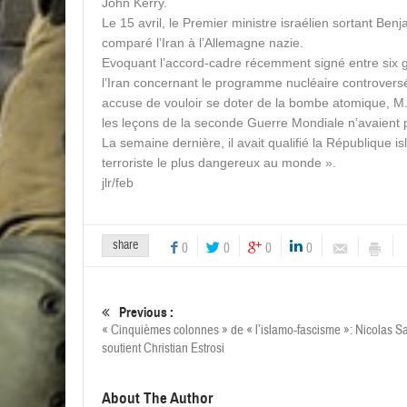
John Kerry.
Le 15 avril, le Premier ministre israélien sortant Be
comparé l’Iran à l’Allemagne nazie.
Evoquant l’accord-cadre récemment signé entre six 
l’Iran concernant le programme nucléaire controvers
accuse de vouloir se doter de la bombe atomique, 
les leçons de la seconde Guerre Mondiale n’avaient 
La semaine dernière, il avait qualifié la République i
terroriste le plus dangereux au monde ».
jlr/feb
share
0
0
0
0
Previous :
« Cinquièmes colonnes » de « l’islamo-fascisme »: Nicolas S
soutient Christian Estrosi
About The Author