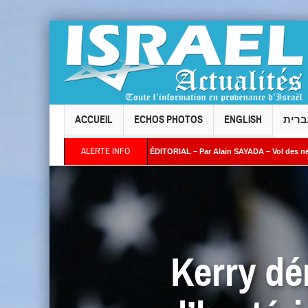
ACCUEIL
ECHOS PHOTOS
ENGLISH
ברִית
ALERTE INFO
AZRIA
ÉDITORIAL – Par Alain SAYADA – Vol des neuf Sifrei Torah de Levallois : 
Kerry dé