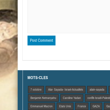
MOTS-CLES
7 octobre
Alai- Sayada- Israel-Actualités
alain-sayada
Benjamin Netnanyahu
Caroline Yadan
conflit-Israël-Pales
Emmanuel Macron
Etats Unis
France
GAZA
Gaz