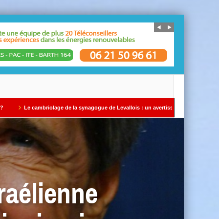
a synagogue de Levallois : un avertissement qui ne doit pas être ignoré Par Alain SA
raélienne