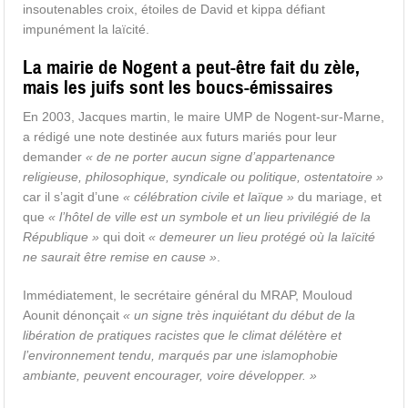
insoutenables croix, étoiles de David et kippa défiant
impunément la laïcité.
La mairie de Nogent a peut-être fait du zèle,
mais les juifs sont les boucs-émissaires
En 2003, Jacques martin, le maire UMP de Nogent-sur-Marne,
a rédigé une note destinée aux futurs mariés pour leur
demander
« de ne porter aucun signe d’appartenance
religieuse, philosophique, syndicale ou politique, ostentatoire »
car il s’agit d’une
« célébration civile et laïque »
du mariage, et
que
« l’hôtel de ville est un symbole et un lieu privilégié de la
République »
qui doit
« demeurer un lieu protégé où la laïcité
ne saurait être remise en cause »
.
Immédiatement, le secrétaire général du MRAP, Mouloud
Aounit dénonçait
« un signe très inquiétant du début de la
libération de pratiques racistes que le climat délétère et
l’environnement tendu, marqués par une islamophobie
ambiante, peuvent encourager, voire développer. »