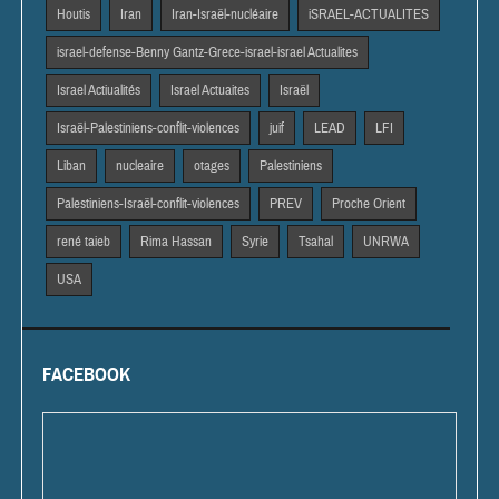
Houtis
Iran
Iran-Israël-nucléaire
iSRAEL-ACTUALITES
israel-defense-Benny Gantz-Grece-israel-israel Actualites
Israel Actiualités
Israel Actuaites
Israël
Israël-Palestiniens-conflit-violences
juif
LEAD
LFI
Liban
nucleaire
otages
Palestiniens
Palestiniens-Israël-conflit-violences
PREV
Proche Orient
rené taieb
Rima Hassan
Syrie
Tsahal
UNRWA
USA
FACEBOOK