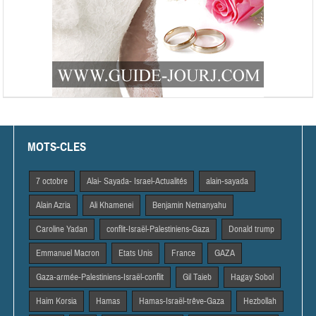
MOTS-CLES
7 octobre
Alai- Sayada- Israel-Actualités
alain-sayada
Alain Azria
Ali Khamenei
Benjamin Netnanyahu
Caroline Yadan
conflit-Israël-Palestiniens-Gaza
Donald trump
Emmanuel Macron
Etats Unis
France
GAZA
Gaza-armée-Palestiniens-Israël-conflit
Gil Taieb
Hagay Sobol
Haim Korsia
Hamas
Hamas-Israël-trêve-Gaza
Hezbollah