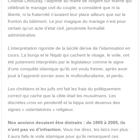
Chantal Letouzay, l’adjointe au maire de Nogent sur Marne qui
célébrait le mariage civil du couple, a considéré que ni la
liberté, ni la fraternité n’avaient leur place ailleurs que sur le
fronton du bâtiment. Le jour magique du mariage n’est pour
certain qu’un acte d’état civil, jancéniste formalité
administrative.
L’interprétation rigoriste de la laïcité dérive de l’islamisation en
cours. La burqa et le Niqab qui cachent le visage, le voile, ont
été justement interprétés par le législateur comme le signe
d’une conquête islamique qu’ils ont voulu freiner, après avoir
joué à l’apprenti sorcier avec le multiculturalisme, et perdu.
Les chrétiens et les juifs ont fait les frais du politiquement
correct qui cache que la cible était les musulmans. Les
discrètes croix en pendentif et la kippa sont devenus des
signes « ostentatoires » religieux.
Nos anciens devaient être distraits : de 1905 à 2005, ils
n’ont pas vu d’infraction.
Vous me direz, les laïcs non plus :
il aura fallu le voile islamique pour qu’ils remarquent ces