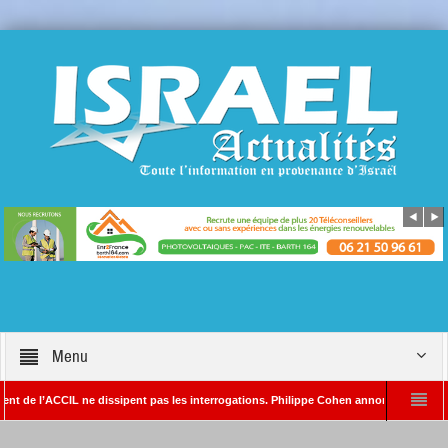
Menu
’ACCIL ne dissipent pas les interrogations. Philippe Cohen annonce se réserver le droi
DA – Rédacteur en chef d’Israël Actualités
L’Iran menace de frapper Tel-Aviv