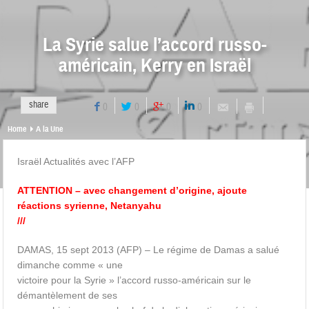
La Syrie salue l’accord russo-
américain, Kerry en Israël
share
0
0
0
0
Home
A la Une
Israël Actualités avec l’AFP
ATTENTION – avec changement d’origine, ajoute
réactions syrienne, Netanyahu
///
DAMAS, 15 sept 2013 (AFP) – Le régime de Damas a salué
dimanche comme « une
victoire pour la Syrie » l’accord russo-américain sur le
démantèlement de ses