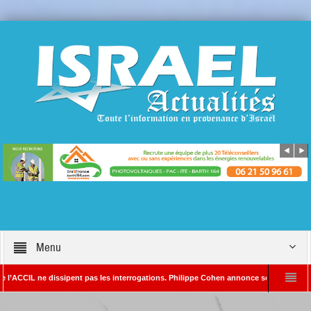
Menu
ne dissipent pas les interrogations. Philippe Cohen annonce se réserver le droit de po
édacteur en chef d’Israël Actualités
L’Iran menace de frapper Tel-Aviv si Do