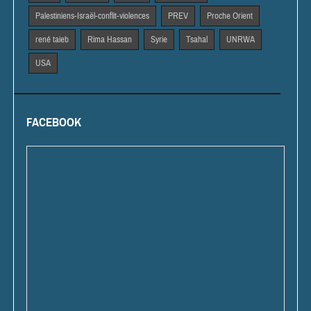
Palestiniens-Israël-conflit-violences
PREV
Proche Orient
rené taieb
Rima Hassan
Syrie
Tsahal
UNRWA
USA
FACEBOOK