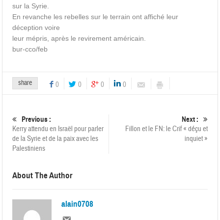
sur la Syrie.
En revanche les rebelles sur le terrain ont affiché leur
déception voire
leur mépris, après le revirement américain.
bur-cco/feb
share
0
0
0
0
Previous :
Next :
Kerry attendu en Israël pour parler
Fillon et le FN: le Crif « déçu et
de la Syrie et de la paix avec les
inquiet »
Palestiniens
About The Author
alain0708