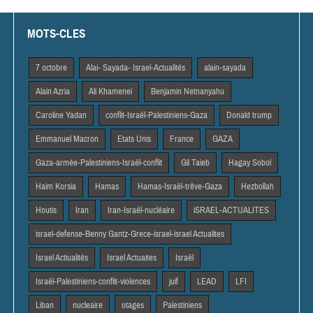
MOTS-CLES
7 octobre
Alai- Sayada- Israel-Actualités
alain-sayada
Alain Azria
Ali Khamenei
Benjamin Netnanyahu
Caroline Yadan
conflit-Israël-Palestiniens-Gaza
Donald trump
Emmanuel Macron
Etats Unis
France
GAZA
Gaza-armée-Palestiniens-Israël-conflit
Gil Taieb
Hagay Sobol
Haim Korsia
Hamas
Hamas-Israël-trêve-Gaza
Hezbollah
Houtis
Iran
Iran-Israël-nucléaire
iSRAEL-ACTUALITES
israel-defense-Benny Gantz-Grece-israel-israel Actualites
Israel Actiualités
Israel Actuaites
Israël
Israël-Palestiniens-conflit-violences
juif
LEAD
LFI
Liban
nucleaire
otages
Palestiniens