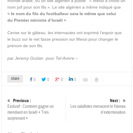
monde arabe, où un site algérien a publié » Messi a choisi un
nom juif pour son fils ». Le site algérien a même indiqué que
« le nom du fils du footballeur sera le même que celui
du Premier ministre d’Israël »
.
Cerise sur le gâteau, les internautes ont exprimé l’espoir que
le buzz sur le net fasse pression sur Messi pour changer le
prénom de son fils.
par Jeremy Gozlan pour Tel-Avivre –
share
0
0
0
0
Previous :
Next :
Exclusif : Combien gagne un
Les salafistes menacent le Hamas
mendiant en Israël « Tres
d’extermination
surprenant »