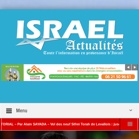
Menu
– Par Alain SAYADA – Vol des neuf Sifrei Torah de Levallois : jusqu’à quand le silenc
n SAYADA
Benjamin Netanyahou à l’Iran : « Si vous nous attaquez, notre ripost