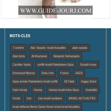
MOTS-CLES
7 octobre
Alai- Sayada- Israel-Actualités
alain-sayada
Alain Azria
Ali Khamenei
Benjamin Netnanyahu
Caroline Yadan
conflit-Israël-Palestiniens-Gaza
Donald trump
Emmanuel Macron
Etats Unis
France
GAZA
Gaza-armée-Palestiniens-Israël-conflit
Gil Taieb
Hagay Sobol
Haim Korsia
Hamas
Hamas-Israël-trêve-Gaza
Hezbollah
Houtis
Iran
Iran-Israël-nucléaire
iSRAEL-ACTUALITES
israel-defense-Benny Gantz-Grece-israel-israel Actualites