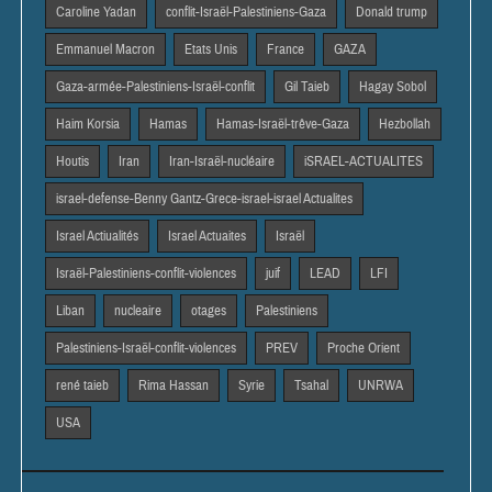
Caroline Yadan
conflit-Israël-Palestiniens-Gaza
Donald trump
Emmanuel Macron
Etats Unis
France
GAZA
Gaza-armée-Palestiniens-Israël-conflit
Gil Taieb
Hagay Sobol
Haim Korsia
Hamas
Hamas-Israël-trêve-Gaza
Hezbollah
Houtis
Iran
Iran-Israël-nucléaire
iSRAEL-ACTUALITES
israel-defense-Benny Gantz-Grece-israel-israel Actualites
Israel Actiualités
Israel Actuaites
Israël
Israël-Palestiniens-conflit-violences
juif
LEAD
LFI
Liban
nucleaire
otages
Palestiniens
Palestiniens-Israël-conflit-violences
PREV
Proche Orient
rené taieb
Rima Hassan
Syrie
Tsahal
UNRWA
USA