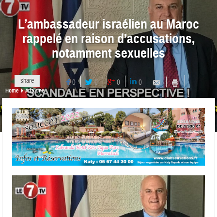
L’ambassadeur israélien au Maroc
rappelé en raison d’accusations,
notamment sexuelles
share
0
0
0
0
Home
A la Une