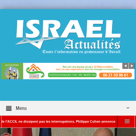
Menu
 ne dissipent pas les interrogations. Philippe Cohen annonce se réserver le droit de p
Rédacteur en chef d’Israël Actualités
L’Iran menace de frapper Tel-Aviv si D