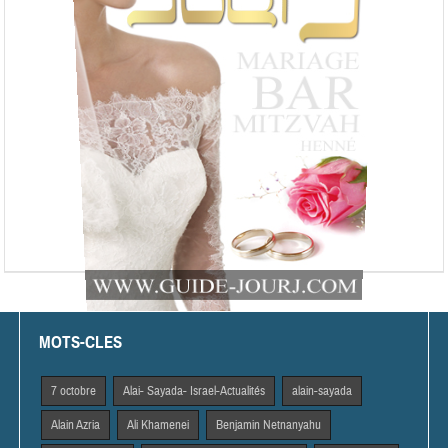
MOTS-CLES
7 octobre
Alai- Sayada- Israel-Actualités
alain-sayada
Alain Azria
Ali Khamenei
Benjamin Netnanyahu