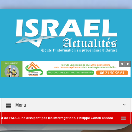
Menu
CCIL ne dissipent pas les interrogations. Philippe Cohen annonce se réserver le droit
A – Rédacteur en chef d’Israël Actualités
L’Iran menace de frapper Tel-Aviv 