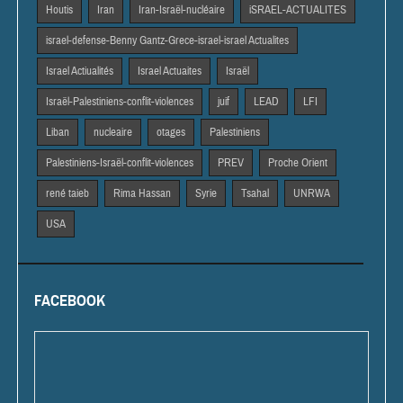
Houtis
Iran
Iran-Israël-nucléaire
iSRAEL-ACTUALITES
israel-defense-Benny Gantz-Grece-israel-israel Actualites
Israel Actiualités
Israel Actuaites
Israël
Israël-Palestiniens-conflit-violences
juif
LEAD
LFI
Liban
nucleaire
otages
Palestiniens
Palestiniens-Israël-conflit-violences
PREV
Proche Orient
rené taieb
Rima Hassan
Syrie
Tsahal
UNRWA
USA
FACEBOOK