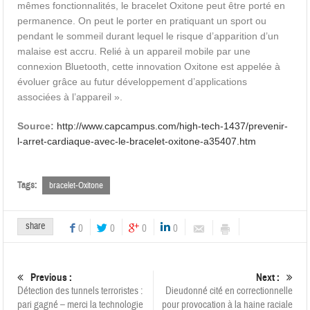
mêmes fonctionnalités, le bracelet Oxitone peut être porté en
permanence. On peut le porter en pratiquant un sport ou
pendant le sommeil durant lequel le risque d’apparition d’un
malaise est accru. Relié à un appareil mobile par une
connexion Bluetooth, cette innovation Oxitone est appelée à
évoluer grâce au futur développement d’applications
associées à l’appareil ».
Source:
http://www.capcampus.com/high-tech-1437/prevenir-
l-arret-cardiaque-avec-le-bracelet-oxitone-a35407.htm
Tags:
bracelet-Oxitone
share
0
0
0
0
Previous :
Next :
Détection des tunnels terroristes :
Dieudonné cité en correctionnelle
pari gagné – merci la technologie
pour provocation à la haine raciale