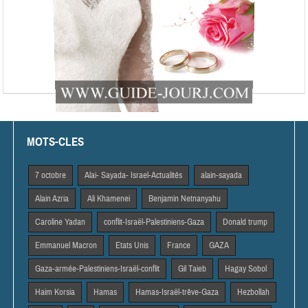
MOTS-CLES
7 octobre
Alai- Sayada- Israel-Actualités
alain-sayada
Alain Azria
Ali Khamenei
Benjamin Netnanyahu
Caroline Yadan
conflit-Israël-Palestiniens-Gaza
Donald trump
Emmanuel Macron
Etats Unis
France
GAZA
Gaza-armée-Palestiniens-Israël-conflit
Gil Taieb
Hagay Sobol
Haim Korsia
Hamas
Hamas-Israël-trêve-Gaza
Hezbollah