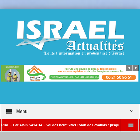
Menu
ar Alain SAYADA – Vol des neuf Sifrei Torah de Levallois : jusqu’à quand le silence ?
AYADA
Benjamin Netanyahou à l’Iran : « Si vous nous attaquez, notre riposte s