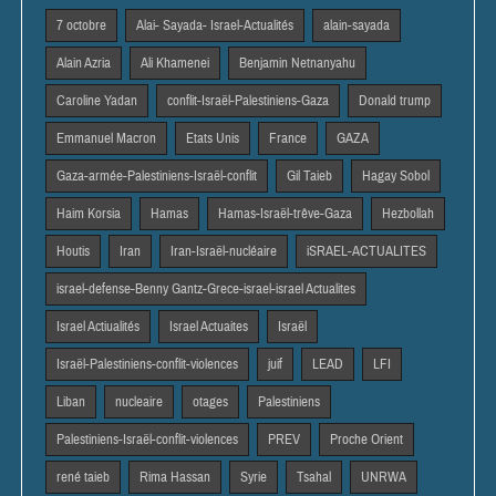
7 octobre
Alai- Sayada- Israel-Actualités
alain-sayada
Alain Azria
Ali Khamenei
Benjamin Netnanyahu
Caroline Yadan
conflit-Israël-Palestiniens-Gaza
Donald trump
Emmanuel Macron
Etats Unis
France
GAZA
Gaza-armée-Palestiniens-Israël-conflit
Gil Taieb
Hagay Sobol
Haim Korsia
Hamas
Hamas-Israël-trêve-Gaza
Hezbollah
Houtis
Iran
Iran-Israël-nucléaire
iSRAEL-ACTUALITES
israel-defense-Benny Gantz-Grece-israel-israel Actualites
Israel Actiualités
Israel Actuaites
Israël
Israël-Palestiniens-conflit-violences
juif
LEAD
LFI
Liban
nucleaire
otages
Palestiniens
Palestiniens-Israël-conflit-violences
PREV
Proche Orient
rené taieb
Rima Hassan
Syrie
Tsahal
UNRWA