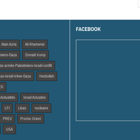
FACEBOOK
Alain Azria
Ali Khamenei
tiniens-Gaza
Donald trump
a-armée-Palestiniens-Israël-conflit
s-Israël-trêve-Gaza
Hezbollah
ES
 Actiualités
Israel Actuaites
LFI
Liban
nucleaire
PREV
Proche Orient
USA