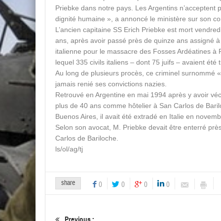
Priebke dans notre pays. Les Argentins n’acceptent p
dignité humaine », a annoncé le ministère sur son co
L’ancien capitaine SS Erich Priebke est mort vendre
ans, après avoir passé près de quinze ans assigné à 
italienne pour le massacre des Fosses Ardéatines à
lequel 335 civils italiens – dont 75 juifs – avaient été 
Au long de plusieurs procès, ce criminel surnommé « 
jamais renié ses convictions nazies.
Retrouvé en Argentine en mai 1994 après y avoir vé
plus de 40 ans comme hôtelier à San Carlos de Bari
Buenos Aires, il avait été extradé en Italie en novem
Selon son avocat, M. Priebke devait être enterré pr
Carlos de Bariloche.
ls/ol/ag/tj
share
0
0
0
0
Previous :