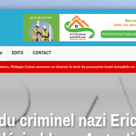
עִ
EDITO
CONTACT
pe Cohen annonce se réserver le droit de poursuivre Israël Actualités en diffamation.
ires iraniens
du criminel nazi Eri