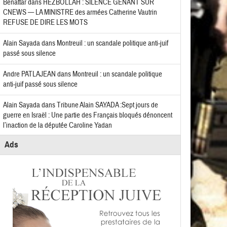
Benattar
dans
HEZBOLLAH : SILENCE GÊNANT SUR
CNEWS — LA MINISTRE des armées Catherine Vautrin
REFUSE DE DIRE LES MOTS
Alain Sayada
dans
Montreuil : un scandale politique anti-juif
passé sous silence
Andre PATLAJEAN
dans
Montreuil : un scandale politique
anti-juif passé sous silence
Alain Sayada
dans
Tribune Alain SAYADA :Sept jours de
guerre en Israël : Une partie des Français bloqués dénoncent
l’inaction de la députée Caroline Yadan
Ads