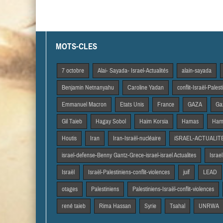
MOTS-CLES
7 octobre
Alai- Sayada- Israel-Actualités
alain-sayada
Benjamin Netnanyahu
Caroline Yadan
conflit-Israël-Pales
Emmanuel Macron
Etats Unis
France
GAZA
Gaz
Gil Taieb
Hagay Sobol
Haim Korsia
Hamas
Hama
Houtis
Iran
Iran-Israël-nucléaire
iSRAEL-ACTUALIT
israel-defense-Benny Gantz-Grece-israel-israel Actualites
Israel
Israël
Israël-Palestiniens-conflit-violences
juif
LEAD
otages
Palestiniens
Palestiniens-Israël-conflit-violences
rené taieb
Rima Hassan
Syrie
Tsahal
UNRWA