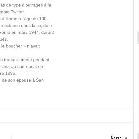
as de type d’outrages à la
mpte Twitter.
di à Rome à l’âge de 100
résidence dans la capitale
 Rome en mars 1944, durant
tués.
le boucher » n’avait
cu tranquillement pendant
loche, au sud-ouest de
bre 1995.
ès de son épouse à San
Next :