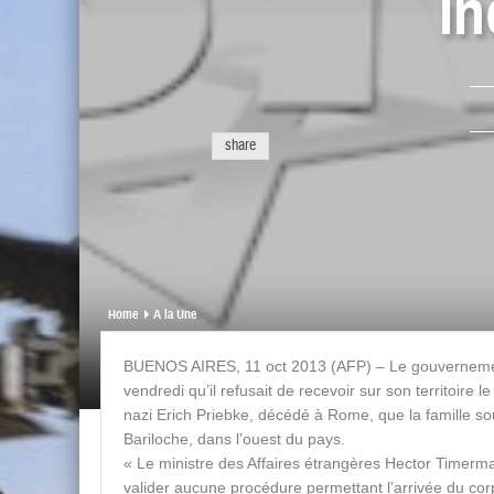
in
share
Home
A la Une
BUENOS AIRES, 11 oct 2013 (AFP) – Le gouverneme
vendredi qu’il refusait de recevoir sur son territoire l
nazi Erich Priebke, décédé à Rome, que la famille so
Bariloche, dans l’ouest du pays.
« Le ministre des Affaires étrangères Hector Timerm
valider aucune procédure permettant l’arrivée du corp