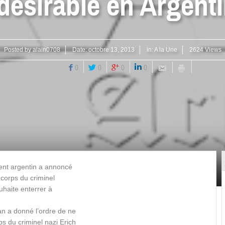
désirable en Argent
Posted by
alain0708
Date:
octobre 13, 2013
in:
A la Une
2624 Views
0
0
0
0
nt argentin a annoncé
e corps du criminel
uhaite enterrer à
an a donné l’ordre de ne
s du criminel nazi Erich