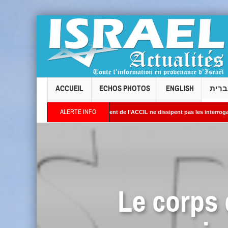
ACCUEIL
ECHOS PHOTOS
ENGLISH
ברִית
ALERTE INFO
is : les réponses du président de l’ACCIL ne dissipent pas les interrogations. Philip
Des images satellites révèlent une activité jugée « inquiétante » sur des sites nucléa
Le corps 