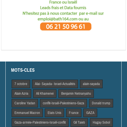
MOTS-CLES
7 octobre
Alai- Sayada- Israel-Actualités
alain-sayada
Alain Azria
Ali Khamenei
Benjamin Netnanyahu
Caroline Yadan
conflit-Israël-Palestiniens-Gaza
Donald trump
Emmanuel Macron
Etats Unis
France
GAZA
Gaza-armée-Palestiniens-Israël-conflit
Gil Taieb
Hagay Sobol