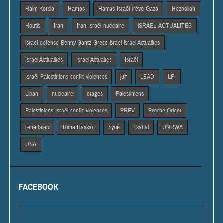
Haim Korsia
Hamas
Hamas-Israël-trêve-Gaza
Hezbollah
Houtis
Iran
Iran-Israël-nucléaire
iSRAEL-ACTUALITES
israel-defense-Benny Gantz-Grece-israel-israel Actualites
Israel Actiualités
Israel Actuaites
Israël
Israël-Palestiniens-conflit-violences
juif
LEAD
LFI
Liban
nucleaire
otages
Palestiniens
Palestiniens-Israël-conflit-violences
PREV
Proche Orient
rené taieb
Rima Hassan
Syrie
Tsahal
UNRWA
USA
FACEBOOK