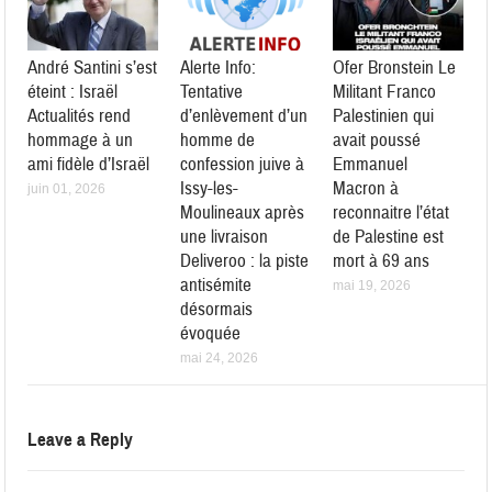
André Santini s’est
Alerte Info:
Ofer Bronstein Le
éteint : Israël
Tentative
Militant Franco
Actualités rend
d’enlèvement d’un
Palestinien qui
hommage à un
homme de
avait poussé
ami fidèle d’Israël
confession juive à
Emmanuel
Issy-les-
Macron à
juin 01, 2026
Moulineaux après
reconnaitre l’état
une livraison
de Palestine est
Deliveroo : la piste
mort à 69 ans
antisémite
mai 19, 2026
désormais
évoquée
mai 24, 2026
Leave a Reply