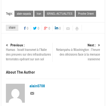
Tags:
alain-sayada
Iran
iSRAEL-ACTUALITES
Proche Orient
share
0
0
0
0
Previous :
Next :
Hamas : Israël transmet à l’Italie
Netanyahu à Washington : l’heure
des preuves sur des infrastructures
des décisions face à la menace
terroristes opérant sur son sol
iranienne
About The Author
alain0708