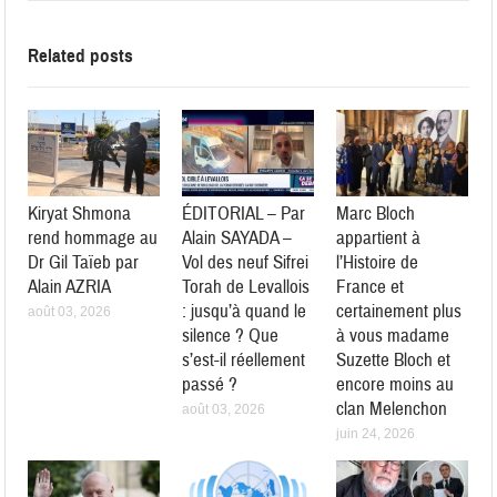
Related posts
Kiryat Shmona
ÉDITORIAL – Par
Marc Bloch
rend hommage au
Alain SAYADA –
appartient à
Dr Gil Taïeb par
Vol des neuf Sifrei
l’Histoire de
Alain AZRIA
Torah de Levallois
France et
: jusqu’à quand le
certainement plus
août 03, 2026
silence ? Que
à vous madame
s’est-il réellement
Suzette Bloch et
passé ?
encore moins au
clan Melenchon
août 03, 2026
juin 24, 2026