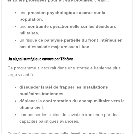
une
pression psychologique accrue sur la
population
,
une
contrainte opérationnelle sur les décideurs
militaires
,
un risque de
paralysie partielle du front intérieur en
cas d’escalade majeure avec l’Iran
.
Un signal stratégique envoyé par Téhéran
Ce programme s’inscrirait dans une stratégie iranienne plus
large visant à :
dissuader Israël de frapper les installations
nucléaires iraniennes
,
déplacer la confrontation du champ militaire vers le
champ civil
,
compenser les limites de l’aviation iranienne par des
capacités balistiques avancées.
Face à cette menace potentielle,
Israël
pourrait être contraint