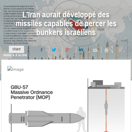
L’Iran aurait développé des
missiles capables de percer les
bunkers israéliens
share
0
0
0
0
Home
A la Une