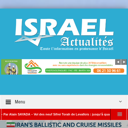
Menu
 SAYADA – Vol des neuf Sifrei Torah de Levallois : jusqu’à quand le silence ? Que s’e
Benjamin Netanyahou à l’Iran : « Si vous nous attaquez, notre riposte sera beau