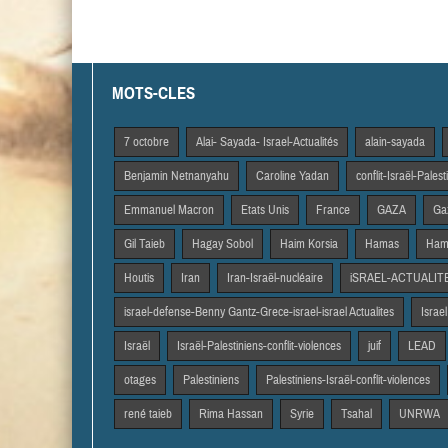
MOTS-CLES
7 octobre
Alai- Sayada- Israel-Actualités
alain-sayada
Benjamin Netnanyahu
Caroline Yadan
conflit-Israël-Pales
Emmanuel Macron
Etats Unis
France
GAZA
Gaz
Gil Taieb
Hagay Sobol
Haim Korsia
Hamas
Hama
Houtis
Iran
Iran-Israël-nucléaire
iSRAEL-ACTUALIT
israel-defense-Benny Gantz-Grece-israel-israel Actualites
Israel
Israël
Israël-Palestiniens-conflit-violences
juif
LEAD
otages
Palestiniens
Palestiniens-Israël-conflit-violences
rené taieb
Rima Hassan
Syrie
Tsahal
UNRWA