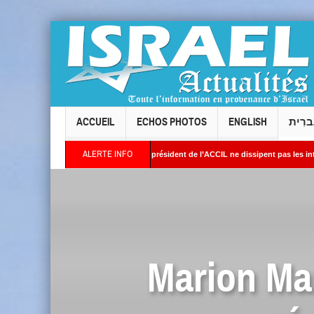
ACCUEIL
ECHOS PHOTOS
ENGLISH
ברִית
ALERTE INFO
 Levallois : les réponses du président de l’ACCIL ne dissipent pas les interrogations.
rient : Des images satellites révèlent une activité jugée « inquiétante » sur des sites
Marion Mar