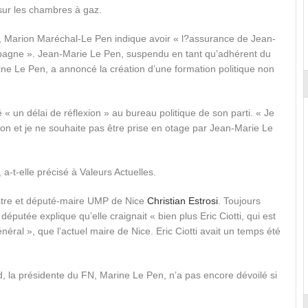
sur les chambres à gaz.
di, Marion Maréchal-Le Pen indique avoir « l?assurance de Jean-
pagne ». Jean-Marie Le Pen, suspendu en tant qu’adhérent du
ine Le Pen, a annoncé la création d’une formation politique non
 « un délai de réflexion » au bureau politique de son parti. « Je
ion et je ne souhaite pas être prise en otage par Jean-Marie Le
-t-elle précisé à Valeurs Actuelles.
stre et député-maire UMP de Nice
Christian Estrosi
. Toujours
a députée explique qu’elle craignait « bien plus Eric Ciotti, qui est
éral », que l’actuel maire de Nice. Eric Ciotti avait un temps été
, la présidente du FN, Marine Le Pen, n’a pas encore dévoilé si