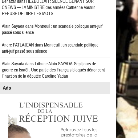
Benattar
dans
HEZBOLLAH : SILENCE GÊNANT SUR
CNEWS — LA MINISTRE des armées Catherine Vautrin
REFUSE DE DIRE LES MOTS
Alain Sayada
dans
Montreuil : un scandale politique anti-juif
passé sous silence
Andre PATLAJEAN
dans
Montreuil : un scandale politique
anti-juif passé sous silence
Alain Sayada
dans
Tribune Alain SAYADA :Sept jours de
guerre en Israël : Une partie des Français bloqués dénoncent
l’inaction de la députée Caroline Yadan
Ads