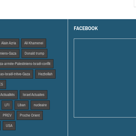
FACEBOOK
Alain Azria
Ali Khamenei
tiniens-Gaza
Donald trump
a-armée-Palestiniens-Israël-conflit
s-Israël-trêve-Gaza
Hezbollah
ES
 Actiualités
Israel Actuaites
LFI
Liban
nucleaire
PREV
Proche Orient
USA