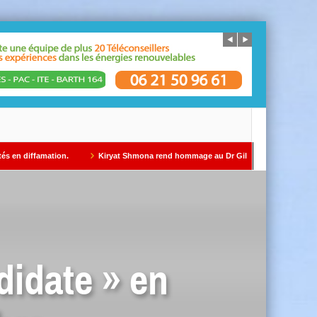
mation.
Kiryat Shmona rend hommage au Dr Gil Taïeb par Alain AZRIA
didate » en