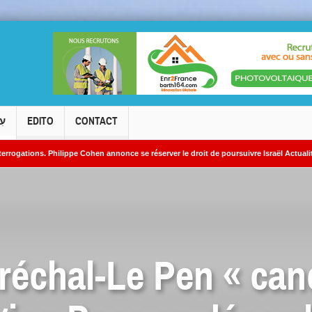
עִ
EDITO
CONTACT
 Philippe Cohen annonce se réserver le droit de poursuivre Israël Actualités en diffa
 nucléaires iraniens
échal-Le Pen « can