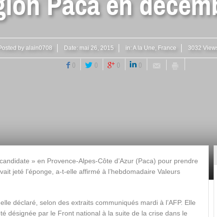
gion Paca en décem
Posted by
alain0708
Date:
mai 26, 2015
in:
A la Une
,
France
3032 View
0
0
0
0
candidate » en Provence-Alpes-Côte d’Azur (Paca) pour prendre
it jeté l’éponge, a-t-elle affirmé à l’hebdomadaire Valeurs
t-elle déclaré, selon des extraits communiqués mardi à l’AFP. Elle
é désignée par le Front national à la suite de la crise dans le