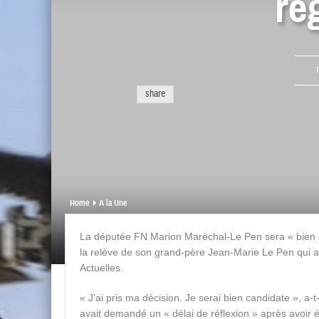
ré
share
Home
A la Une
La députée FN Marion Maréchal-Le Pen sera « bien 
la relève de son grand-père Jean-Marie Le Pen qui ava
Actuelles.
« J’ai pris ma décision. Je serai bien candidate », a-
avait demandé un « délai de réflexion » après avoir ét