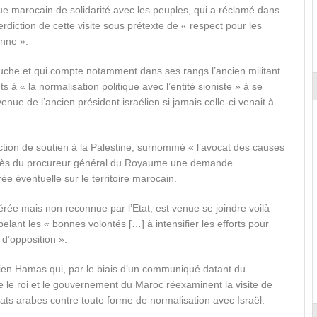
ue marocain de solidarité avec les peuples, qui a réclamé dans
rdiction de cette visite sous prétexte de « respect pour les
enne ».
uche et qui compte notamment dans ses rangs l’ancien militant
à « la normalisation politique avec l’entité sioniste » à se
nue de l’ancien président israélien si jamais celle-ci venait à
ction de soutien à la Palestine, surnommé « l’avocat des causes
près du procureur général du Royaume une demande
ée éventuelle sur le territoire marocain.
lérée mais non reconnue par l’Etat, est venue se joindre voilà
elant les « bonnes volontés […] à intensifier les efforts pour
 d’opposition ».
en Hamas qui, par le biais d’un communiqué datant du
ue le roi et le gouvernement du Maroc réexaminent la visite de
ats arabes contre toute forme de normalisation avec Israël.