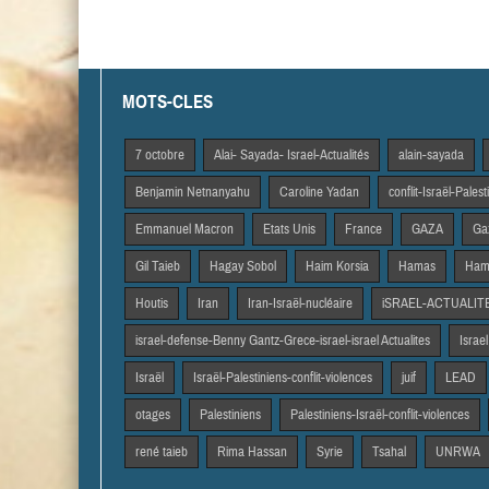
MOTS-CLES
7 octobre
Alai- Sayada- Israel-Actualités
alain-sayada
Benjamin Netnanyahu
Caroline Yadan
conflit-Israël-Pales
Emmanuel Macron
Etats Unis
France
GAZA
Gaz
Gil Taieb
Hagay Sobol
Haim Korsia
Hamas
Hama
Houtis
Iran
Iran-Israël-nucléaire
iSRAEL-ACTUALIT
israel-defense-Benny Gantz-Grece-israel-israel Actualites
Israel
Israël
Israël-Palestiniens-conflit-violences
juif
LEAD
otages
Palestiniens
Palestiniens-Israël-conflit-violences
rené taieb
Rima Hassan
Syrie
Tsahal
UNRWA