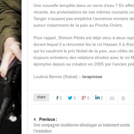
Une nouvelle tempête dans un verre d’eau ? En effet,
récente, les protestations de ces mêmes courants con
Tanger n’avaient pas empêché l’ancienne ministre des 
autour notamment de la paix au Proche-Orient.
Pour rappel, Shimon Pérès est déjà venu à deux repris
durant lequel il a rencontré feu le roi Hassan II à If
qui lui vaudront le prix Nobel de la paix, aux côtés de
toujours entretenu des relations étroites avec le ro
éponyme depuis sa création en 2005 par l’ancien pré
Loubna Bennis (Rabat) –
Israpresse
share
0
0
0
0
Previous :
Une compagnie israélienne développe un traitement contre
l’irradiation