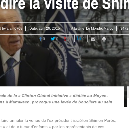
rdire la visite de Sh
d by
alain0708
Date:
avril 29, 2015
in:
A la Une
,
Le Monde
,
Maroc
3472
0
0
0
0
ale de la « Clinton Global Initiative » dédiée au Moyen-
ains à Marrakech, provoque une levée de boucliers au sein
 faire annuler la venue de l’ex-président israélien Shimon Pérès,
rre » et de « tueur d’enfants » par les représentants de ces