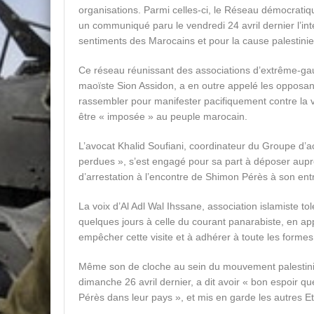
organisations. Parmi celles-ci, le Réseau démocratiq
un communiqué paru le vendredi 24 avril dernier l’inte
sentiments des Marocains et pour la cause palestini
Ce réseau réunissant des associations d’extrême-ga
maoïste Sion Assidon, a en outre appelé les opposants 
rassembler pour manifester pacifiquement contre la ve
être « imposée » au peuple marocain.
L’avocat Khalid Soufiani, coordinateur du Groupe d’a
perdues », s’est engagé pour sa part à déposer au
d’arrestation à l’encontre de Shimon Pérès à son entr
La voix d’Al Adl Wal Ihssane, association islamiste to
quelques jours à celle du courant panarabiste, en app
empêcher cette visite et à adhérer à toute les formes
Même son de cloche au sein du mouvement palestini
dimanche 26 avril dernier, a dit avoir « bon espoir q
Pérès dans leur pays », et mis en garde les autres Et