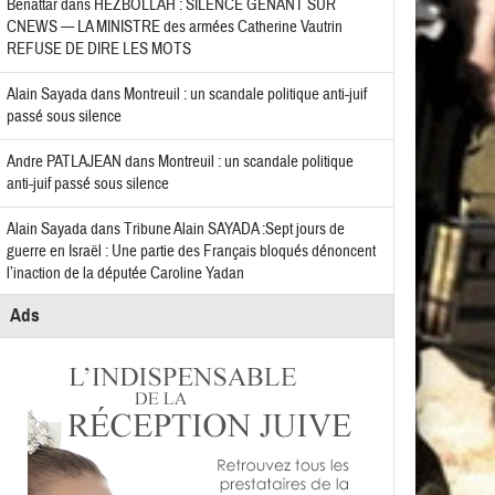
Benattar
dans
HEZBOLLAH : SILENCE GÊNANT SUR
CNEWS — LA MINISTRE des armées Catherine Vautrin
REFUSE DE DIRE LES MOTS
Alain Sayada
dans
Montreuil : un scandale politique anti-juif
passé sous silence
Andre PATLAJEAN
dans
Montreuil : un scandale politique
anti-juif passé sous silence
Alain Sayada
dans
Tribune Alain SAYADA :Sept jours de
guerre en Israël : Une partie des Français bloqués dénoncent
l’inaction de la députée Caroline Yadan
Ads