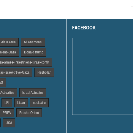
FACEBOOK
Alain Azria
Ali Khamenei
tiniens-Gaza
Donald trump
a-armée-Palestiniens-Israël-conflit
s-Israël-trêve-Gaza
Hezbollah
ES
 Actiualités
Israel Actuaites
LFI
Liban
nucleaire
PREV
Proche Orient
USA