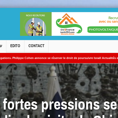
עִ
EDITO
CONTACT
e Cohen annonce se réserver le droit de poursuivre Israël Actualités en diffamation.
res iraniens
 fortes pressions se