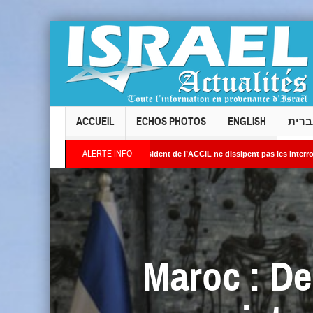
ACCUEIL
ECHOS PHOTOS
ENGLISH
ברִית
ALERTE INFO
s : les réponses du président de l’ACCIL ne dissipent pas les interrogations. Philipp
es images satellites révèlent une activité jugée « inquiétante » sur des sites nucléai
Maroc : De