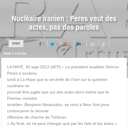
Nucléaire iranien : Peres veut des
actes, pas des paroles
share
0
0
0
0
Home
A la Une
LA HAYE, 30 sept 2013 (AFP) – Le président israélien Shimon
Peres a soutenu
lundi à La Haye que la sincérité de l’Iran sur la question
nucléaire ne
pourrait être jugée que sur des actes alors même que le
Premier ministre
israélien ,Benjamin Netanyahu, se rend à New York pour
contrecarrer la récente
offensive de charme de Téhéran.
« Au final, on ne peut changer que par les faits et les actes »,