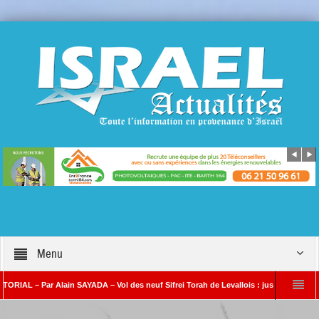
Menu
– Par Alain SAYADA – Vol des neuf Sifrei Torah de Levallois : jusqu’à quand le silenc
n SAYADA
Benjamin Netanyahou à l’Iran : « Si vous nous attaquez, notre ripost