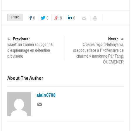
share
0
0
0
0
Previous :
Next :
Israël: un Iranien soupçonné
Obama reçoit Netanyahu,
d’espionnage en détention
sceptique face à l' »offensive de
provisoire
charme » iranienne Par Tangi
QUEMENER
About The Author
alain0708