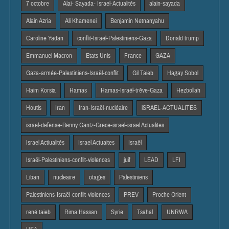
7 octobre
Alai- Sayada- Israel-Actualités
alain-sayada
Alain Azria
Ali Khamenei
Benjamin Netnanyahu
Caroline Yadan
conflit-Israël-Palestiniens-Gaza
Donald trump
Emmanuel Macron
Etats Unis
France
GAZA
Gaza-armée-Palestiniens-Israël-conflit
Gil Taieb
Hagay Sobol
Haim Korsia
Hamas
Hamas-Israël-trêve-Gaza
Hezbollah
Houtis
Iran
Iran-Israël-nucléaire
iSRAEL-ACTUALITES
israel-defense-Benny Gantz-Grece-israel-israel Actualites
Israel Actiualités
Israel Actuaites
Israël
Israël-Palestiniens-conflit-violences
juif
LEAD
LFI
Liban
nucleaire
otages
Palestiniens
Palestiniens-Israël-conflit-violences
PREV
Proche Orient
rené taieb
Rima Hassan
Syrie
Tsahal
UNRWA