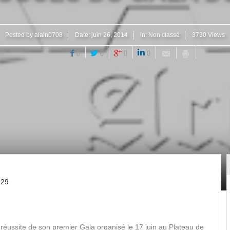
Posted by
alain0708
Date:
juin 26, 2014
in:
Non classé
3730 Views
0
0
0
0
 29
réussite de son premier Gala organisé le 17 juin au Plateau de