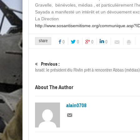
Gravelle, bénévoles, médias , et particulièrement l’h
Sayada a manifesté un intérêt et un dévouement exc
La Direction
http://www.sosantisemitisme.org/communique.asp?I
share
0
0
0
0
Previous :
Israël: le président élu Rivlin prêt à rencontrer Abbas (médias)
About The Author
alain0708