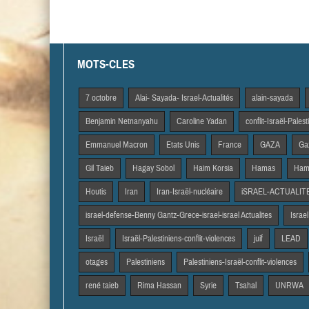
MOTS-CLES
7 octobre
Alai- Sayada- Israel-Actualités
alain-sayada
Benjamin Netnanyahu
Caroline Yadan
conflit-Israël-Pales
Emmanuel Macron
Etats Unis
France
GAZA
Gaz
Gil Taieb
Hagay Sobol
Haim Korsia
Hamas
Hama
Houtis
Iran
Iran-Israël-nucléaire
iSRAEL-ACTUALIT
israel-defense-Benny Gantz-Grece-israel-israel Actualites
Israel
Israël
Israël-Palestiniens-conflit-violences
juif
LEAD
otages
Palestiniens
Palestiniens-Israël-conflit-violences
rené taieb
Rima Hassan
Syrie
Tsahal
UNRWA