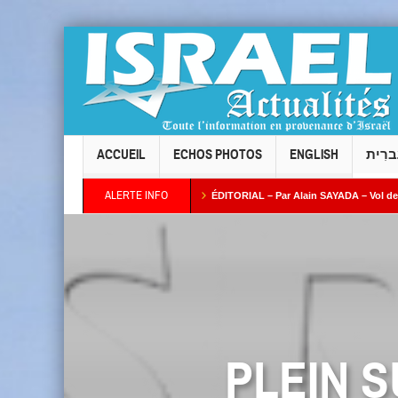
ACCUEIL
ECHOS PHOTOS
ENGLISH
ברִית
ALERTE INFO
l Taïeb par Alain AZRIA
ÉDITORIAL – Par Alain SAYADA – Vol des neuf Sifrei To
PLEIN 