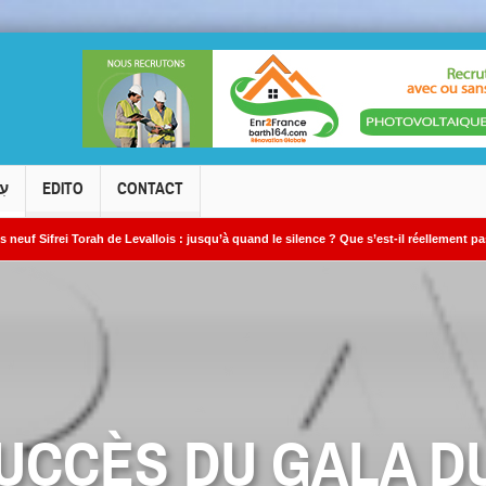
עִ
EDITO
CONTACT
rah de Levallois : jusqu’à quand le silence ? Que s’est-il réellement passé ?
SUCCÈS DU GALA D