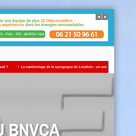
Le cambriolage de la synagogue de Levallois : un avertissement qui ne doit pas être 
U BNVCA