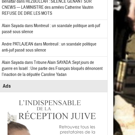
Benattar
dans
HEZBOLLAH : SILENCE GÊNANT SUR
CNEWS — LA MINISTRE des armées Catherine Vautrin
REFUSE DE DIRE LES MOTS
Alain Sayada
dans
Montreuil : un scandale politique anti-juif
passé sous silence
Andre PATLAJEAN
dans
Montreuil : un scandale politique
anti-juif passé sous silence
Alain Sayada
dans
Tribune Alain SAYADA :Sept jours de
guerre en Israël : Une partie des Français bloqués dénoncent
l’inaction de la députée Caroline Yadan
Ads