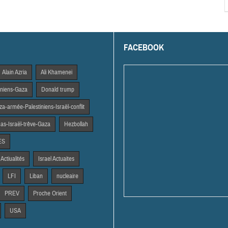
FACEBOOK
Alain Azria
Ali Khamenei
tiniens-Gaza
Donald trump
a-armée-Palestiniens-Israël-conflit
s-Israël-trêve-Gaza
Hezbollah
ES
 Actiualités
Israel Actuaites
LFI
Liban
nucleaire
PREV
Proche Orient
USA