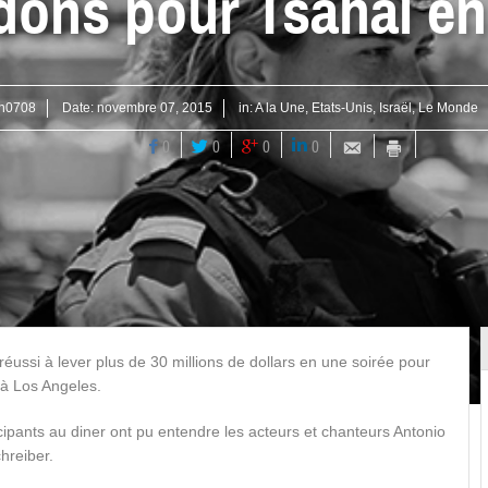
 dons pour Tsahal en
in0708
Date:
novembre 07, 2015
in:
A la Une
,
Etats-Unis
,
Israël
,
Le Monde
0
0
0
0
éussi à lever plus de 30 millions de dollars en une soirée pour
 à Los Angeles.
ticipants au diner ont pu entendre les acteurs et chanteurs Antonio
hreiber.