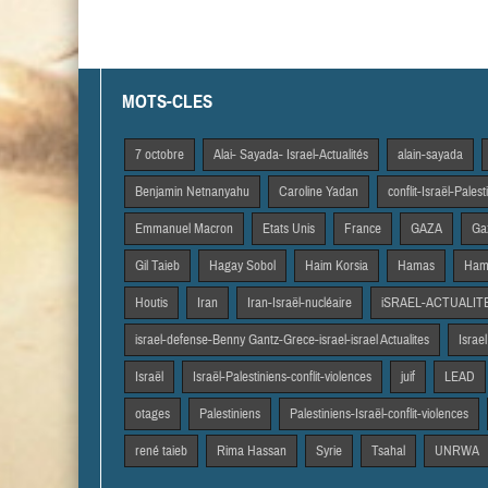
MOTS-CLES
7 octobre
Alai- Sayada- Israel-Actualités
alain-sayada
Benjamin Netnanyahu
Caroline Yadan
conflit-Israël-Pales
Emmanuel Macron
Etats Unis
France
GAZA
Gaz
Gil Taieb
Hagay Sobol
Haim Korsia
Hamas
Hama
Houtis
Iran
Iran-Israël-nucléaire
iSRAEL-ACTUALIT
israel-defense-Benny Gantz-Grece-israel-israel Actualites
Israel
Israël
Israël-Palestiniens-conflit-violences
juif
LEAD
otages
Palestiniens
Palestiniens-Israël-conflit-violences
rené taieb
Rima Hassan
Syrie
Tsahal
UNRWA