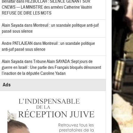
Benattar
dans
HEZBOLLAH : SILENCE GÊNANT SUR
CNEWS — LA MINISTRE des armées Catherine Vautrin
REFUSE DE DIRE LES MOTS
Alain Sayada
dans
Montreuil : un scandale politique anti-juif
passé sous silence
Andre PATLAJEAN
dans
Montreuil : un scandale politique
anti-juif passé sous silence
Alain Sayada
dans
Tribune Alain SAYADA :Sept jours de
guerre en Israël : Une partie des Français bloqués dénoncent
l’inaction de la députée Caroline Yadan
Ads