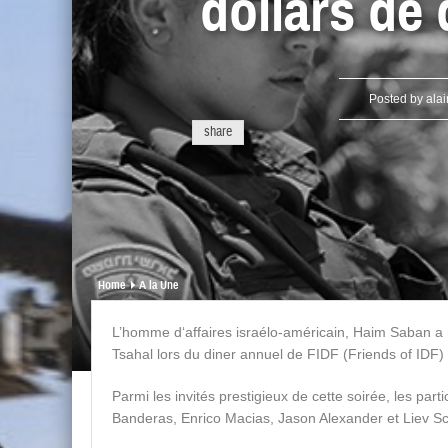
dollars de
Posted by
ala
share
Home
A la Une
L’homme d‘affaires israélo-américain, Haim Saban a r
Tsahal lors du diner annuel de FIDF (Friends of IDF)
Parmi les invités prestigieux de cette soirée, les par
Banderas, Enrico Macias, Jason Alexander et Liev Sc