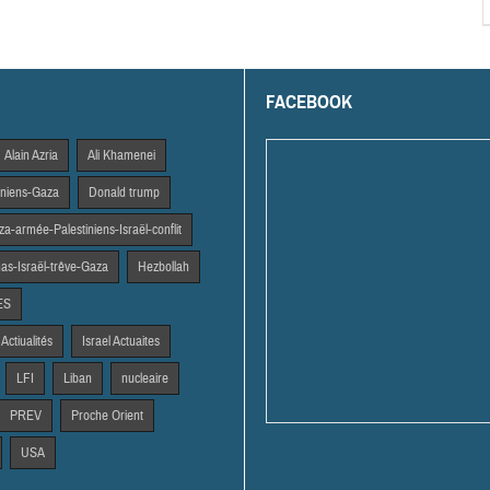
FACEBOOK
Alain Azria
Ali Khamenei
tiniens-Gaza
Donald trump
a-armée-Palestiniens-Israël-conflit
s-Israël-trêve-Gaza
Hezbollah
ES
 Actiualités
Israel Actuaites
LFI
Liban
nucleaire
PREV
Proche Orient
USA