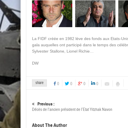
La FIDF créée en 1982 lève des fonds aux Etats-Unis
gala auquelles ont participé dans le temps des céléb
Sylvester Stallone, Lionel Richie…
DW
share
0
0
0
0
Previous :
Décès de l‘ancien président de l’Etat Yitzhak Navon
About The Author