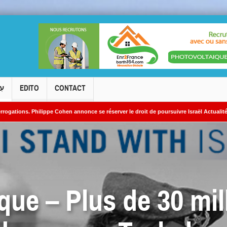
עִ
EDITO
CONTACT
ilippe Cohen annonce se réserver le droit de poursuivre Israël Actualités en diffamati
cléaires iraniens
que – Plus de 30 mil