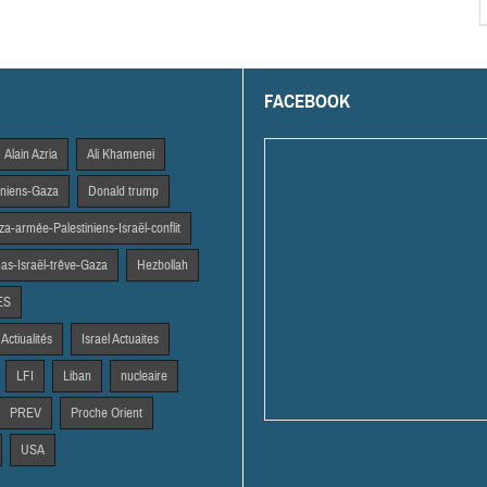
FACEBOOK
Alain Azria
Ali Khamenei
tiniens-Gaza
Donald trump
a-armée-Palestiniens-Israël-conflit
s-Israël-trêve-Gaza
Hezbollah
ES
 Actiualités
Israel Actuaites
LFI
Liban
nucleaire
PREV
Proche Orient
USA