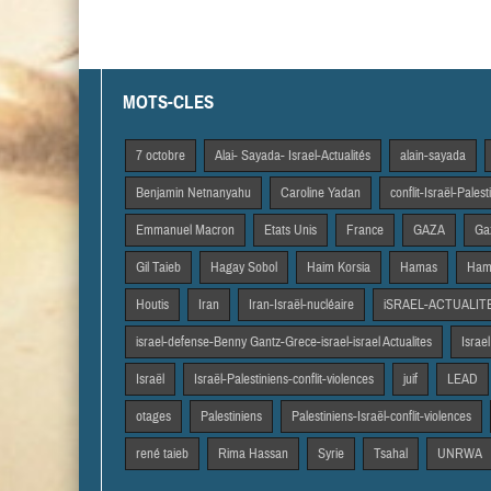
MOTS-CLES
7 octobre
Alai- Sayada- Israel-Actualités
alain-sayada
Benjamin Netnanyahu
Caroline Yadan
conflit-Israël-Pales
Emmanuel Macron
Etats Unis
France
GAZA
Gaz
Gil Taieb
Hagay Sobol
Haim Korsia
Hamas
Hama
Houtis
Iran
Iran-Israël-nucléaire
iSRAEL-ACTUALIT
israel-defense-Benny Gantz-Grece-israel-israel Actualites
Israel
Israël
Israël-Palestiniens-conflit-violences
juif
LEAD
otages
Palestiniens
Palestiniens-Israël-conflit-violences
rené taieb
Rima Hassan
Syrie
Tsahal
UNRWA