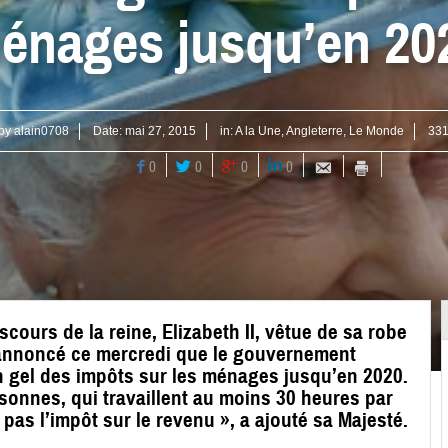
énages jusqu’en 20
 by
alain0708
Date:
mai 27, 2015
in:
A la Une
,
Angleterre
,
Le Monde
331
0
0
0
0
cours de la reine, Elizabeth II, vêtue de sa robe
a annoncé ce mercredi que le gouvernement
 un gel des impôts sur les ménages jusqu’en 2020.
rsonnes, qui travaillent au moins 30 heures par
as l’impôt sur le revenu », a ajouté sa Majesté.