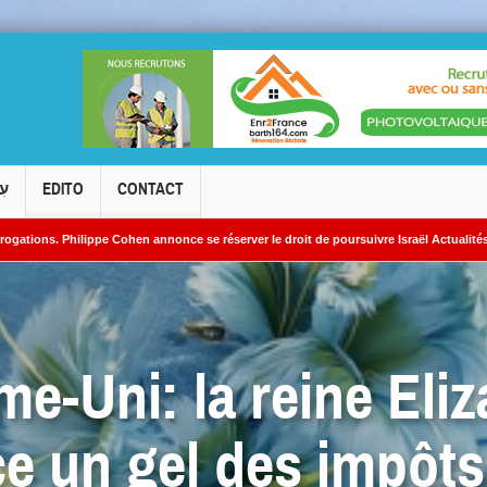
עִ
EDITO
CONTACT
ppe Cohen annonce se réserver le droit de poursuivre Israël Actualités en diffamation.
aires iraniens
e-Uni: la reine Eliza
e un gel des impôts 