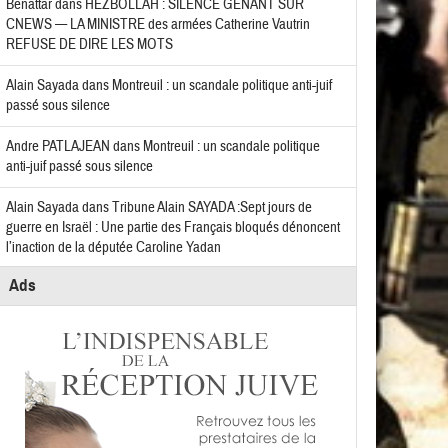
Benattar
dans
HEZBOLLAH : SILENCE GÊNANT SUR
CNEWS — LA MINISTRE des armées Catherine Vautrin
REFUSE DE DIRE LES MOTS
Alain Sayada
dans
Montreuil : un scandale politique anti-juif
passé sous silence
Andre PATLAJEAN
dans
Montreuil : un scandale politique
anti-juif passé sous silence
Alain Sayada
dans
Tribune Alain SAYADA :Sept jours de
guerre en Israël : Une partie des Français bloqués dénoncent
l’inaction de la députée Caroline Yadan
Ads