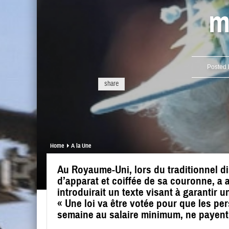
m
Posted
share
Home
A la Une
Au Royaume-Uni, lors du traditionnel dis
d’apparat et coiffée de sa couronne, 
introduirait un texte visant à garantir
« Une loi va être votée pour que les pe
semaine au salaire minimum, ne payent p