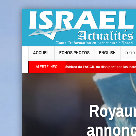
ACCUEIL
ECHOS PHOTOS
ENGLISH
ברִית
ALERTE INFO
lois : les réponses du président de l’ACCIL ne dissipent pas les interrogations. Phili
 Des images satellites révèlent une activité jugée « inquiétante » sur des sites nuclé
Royaum
annonc