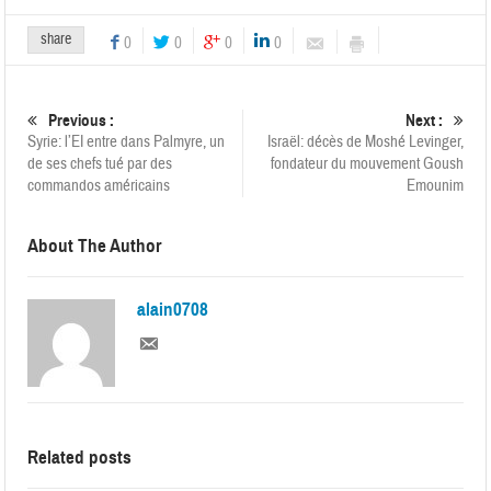
share
0
0
0
0
Previous :
Next :
Syrie: l’EI entre dans Palmyre, un
Israël: décès de Moshé Levinger,
de ses chefs tué par des
fondateur du mouvement Goush
commandos américains
Emounim
About The Author
alain0708
Related posts