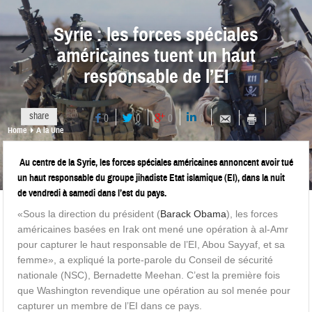
Syrie : les forces spéciales
américaines tuent un haut
responsable de l’EI
share
0
0
0
0
Home
A la Une
Au centre de la Syrie, les forces spéciales américaines annoncent avoir tué
un haut responsable du groupe jihadiste Etat islamique (EI), dans la nuit
de vendredi à samedi dans l’est du pays.
«Sous la direction du président (
Barack Obama
), les forces
américaines basées en Irak ont mené une opération à al-Amr
pour capturer le haut responsable de l’EI, Abou Sayyaf, et sa
femme», a expliqué la porte-parole du Conseil de sécurité
nationale (NSC), Bernadette Meehan. C’est la première fois
que Washington revendique une opération au sol menée pour
capturer un membre de l’EI dans ce pays.