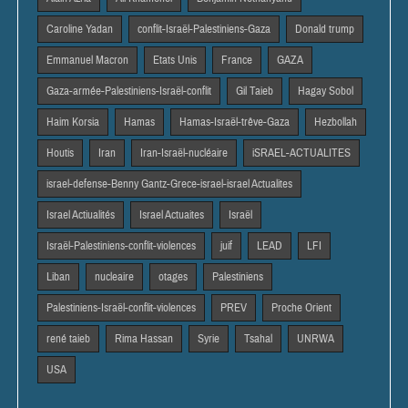
Caroline Yadan
conflit-Israël-Palestiniens-Gaza
Donald trump
Emmanuel Macron
Etats Unis
France
GAZA
Gaza-armée-Palestiniens-Israël-conflit
Gil Taieb
Hagay Sobol
Haim Korsia
Hamas
Hamas-Israël-trêve-Gaza
Hezbollah
Houtis
Iran
Iran-Israël-nucléaire
iSRAEL-ACTUALITES
israel-defense-Benny Gantz-Grece-israel-israel Actualites
Israel Actiualités
Israel Actuaites
Israël
Israël-Palestiniens-conflit-violences
juif
LEAD
LFI
Liban
nucleaire
otages
Palestiniens
Palestiniens-Israël-conflit-violences
PREV
Proche Orient
rené taieb
Rima Hassan
Syrie
Tsahal
UNRWA
USA