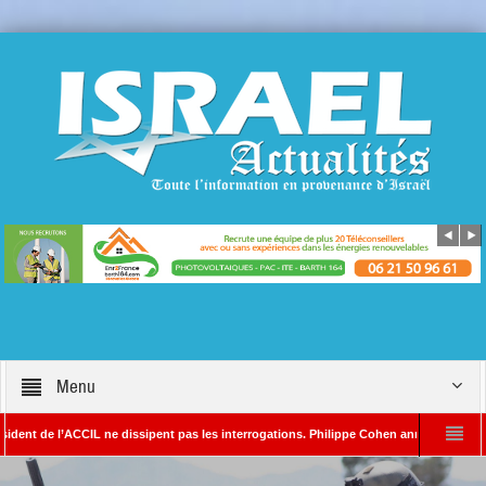
Menu
e l’ACCIL ne dissipent pas les interrogations. Philippe Cohen annonce se réserver le d
SAYADA – Rédacteur en chef d’Israël Actualités
L’Iran menace de frapper Tel-