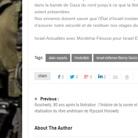
dans la bande de Gaza du nord jusqu’à ce que la libér
soient présentées.
Nos ennemis doivent savoir
que l’État d’Israël insist
d’assurer notre sécurité et de restituer nos otages du
Israel Actualités avec Mordehai Fitoussi pour Israel E
Tags:
alain-sayada
Hezbollah
israel-defense-Benny Gantz-G
share
0
0
0
0
Previous :
Auschwitz, 80 ans après la libération : l’histoire de la survie et
réalisation du rêve américain de Ryszard Horowitz
About The Author