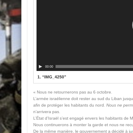
00:00
1.
“IMG_4250”
« Nous ne retournerons pas au 6 octobre.
L’armée israélienne doit rester au sud du Liban jusqu
afin de protéger les habitants du nord.
Nous ne permet
n’arrivera pas.
L’État d’Israël s’est engagé envers les habitants de M
Nous continuerons à monter la garde et nous ne rec
De la même manière, le gouvernement a décidé à just