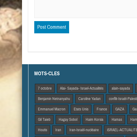
MOTS-CLES
7 octobre
Alai- Sayada- Israel-Actualités
alain-sayada
Benjamin Netnanyahu
Caroline Yadan
conflit-Israël-Pales
Emmanuel Macron
Etats Unis
France
GAZA
Gaz
Gil Taieb
Hagay Sobol
Haim Korsia
Hamas
Hama
Houtis
Iran
Iran-Israël-nucléaire
iSRAEL-ACTUALIT