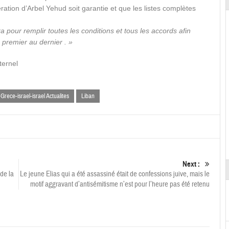
ation d’Arbel Yehud soit garantie et que les listes complètes
era pour remplir toutes les conditions et tous les accords afin
 premier au dernier . »
ternel
rece-israel-israel Actualites
Liban
Next :
 de la
Le jeune Elias qui a été assassiné était de confessions juive, mais le
motif aggravant d’antisémitisme n’est pour l’heure pas été retenu