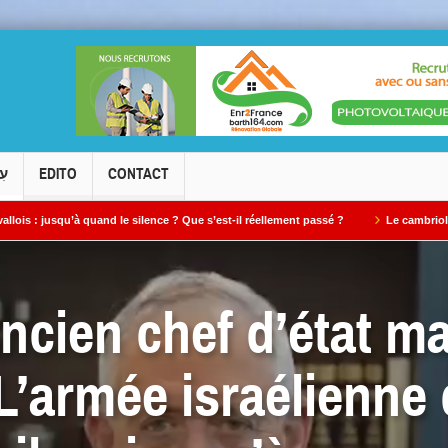
עִ
EDITO
CONTACT
uand le silence ? Que s’est-il réellement passé ?
Le cambriolage de la synagog
ancien chef d’état m
L’armée israélienne 