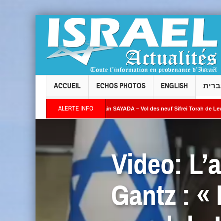
ACCUEIL
ECHOS PHOTOS
ENGLISH
ברִית
ALERTE INFO
ÉDITORIAL – Par Alain SAYADA – Vol des neuf Sifrei Torah de Levallois : jusqu’à q
en de temps l’Occident continuera-t-il à fermer les yeux ? »
Video: L’
Gantz : « 