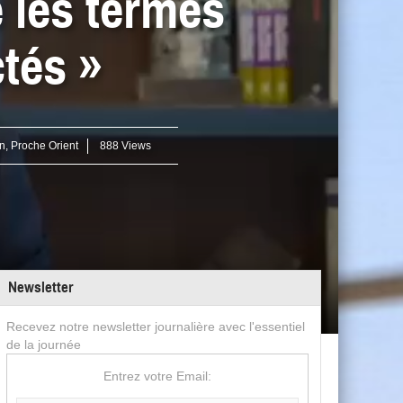
 les termes
ctés »
n
,
Proche Orient
888 Views
Newsletter
Recevez notre newsletter journalière avec l'essentiel
de la journée
Entrez votre Email: