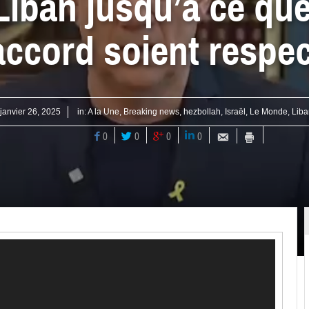
Liban jusqu’à ce que
accord soient respe
janvier 26, 2025
in:
A la Une
,
Breaking news
,
hezbollah
,
Israël
,
Le Monde
,
Liba
0
0
0
0