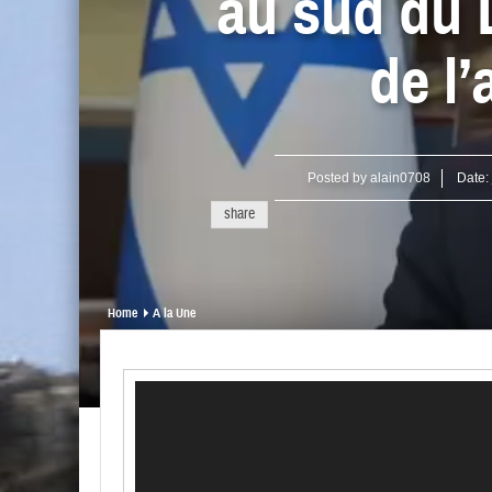
au sud du 
de l’
Posted by
alain0708
Date:
share
Home
A la Une