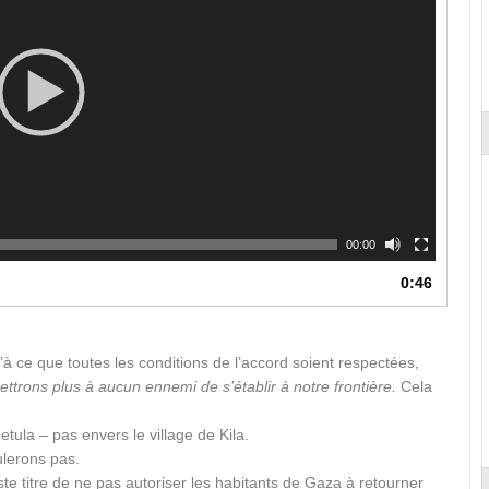
00:00
0:46
’à ce que toutes les conditions de l’accord soient respectées,
trons plus à aucun ennemi de s’établir à notre frontière.
Cela
etula – pas envers le village de Kila.
ulerons pas.
e titre de ne pas autoriser les habitants de Gaza à retourner