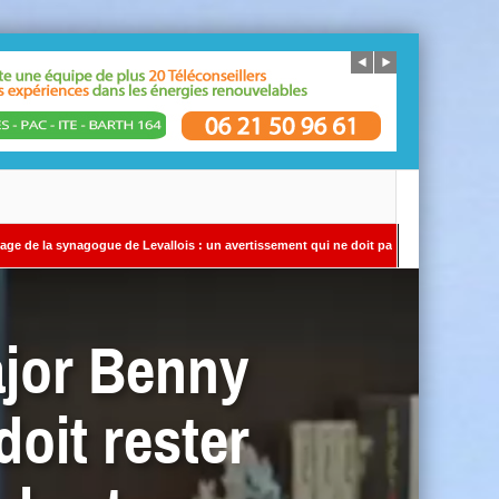
ue de Levallois : un avertissement qui ne doit pas être ignoré Par Alain SAYADA – Ré
ajor Benny
doit rester