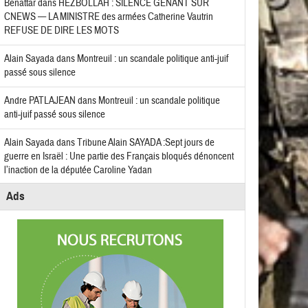
Benattar
dans
HEZBOLLAH : SILENCE GÊNANT SUR
CNEWS — LA MINISTRE des armées Catherine Vautrin
REFUSE DE DIRE LES MOTS
Alain Sayada
dans
Montreuil : un scandale politique anti-juif
passé sous silence
Andre PATLAJEAN
dans
Montreuil : un scandale politique
anti-juif passé sous silence
Alain Sayada
dans
Tribune Alain SAYADA :Sept jours de
guerre en Israël : Une partie des Français bloqués dénoncent
l’inaction de la députée Caroline Yadan
Ads