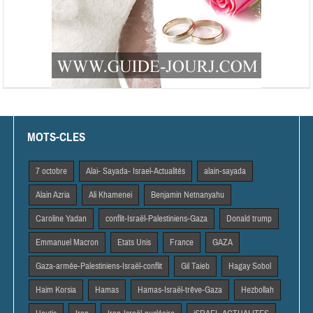
MOTS-CLES
7 octobre
Alai- Sayada- Israel-Actualités
alain-sayada
Alain Azria
Ali Khamenei
Benjamin Netnanyahu
Caroline Yadan
conflit-Israël-Palestiniens-Gaza
Donald trump
Emmanuel Macron
Etats Unis
France
GAZA
Gaza-armée-Palestiniens-Israël-conflit
Gil Taieb
Hagay Sobol
Haim Korsia
Hamas
Hamas-Israël-trêve-Gaza
Hezbollah