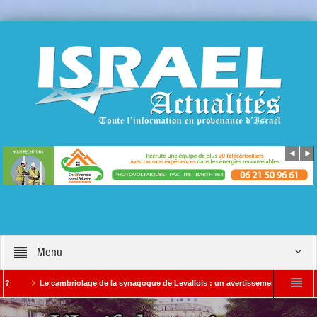
Menu
Le cambriolage de la synagogue de Levallois : un avertissement qui ne doit pas ê
Alerte Info EN COURS conflit au Moyen Orient : Des images satellites révèlent une act