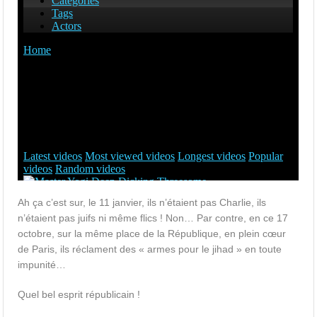
Ah ça c’est sur, le 11 janvier, ils n’étaient pas Charlie, ils
n’étaient pas juifs ni même flics ! Non… Par contre, en ce 17
octobre, sur la même place de la République, en plein cœur
de Paris, ils réclament des « armes pour le jihad » en toute
impunité…
Quel bel esprit républicain !