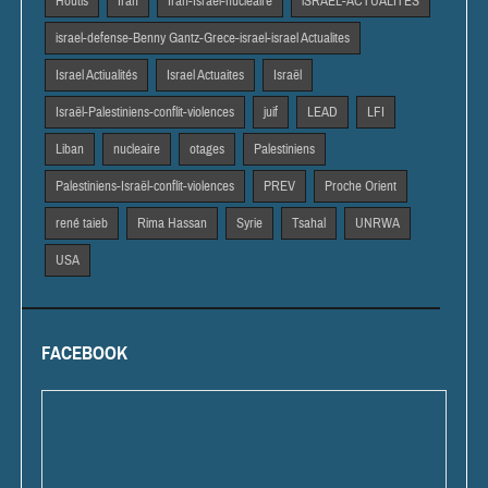
Houtis
Iran
Iran-Israël-nucléaire
iSRAEL-ACTUALITES
israel-defense-Benny Gantz-Grece-israel-israel Actualites
Israel Actiualités
Israel Actuaites
Israël
Israël-Palestiniens-conflit-violences
juif
LEAD
LFI
Liban
nucleaire
otages
Palestiniens
Palestiniens-Israël-conflit-violences
PREV
Proche Orient
rené taieb
Rima Hassan
Syrie
Tsahal
UNRWA
USA
FACEBOOK