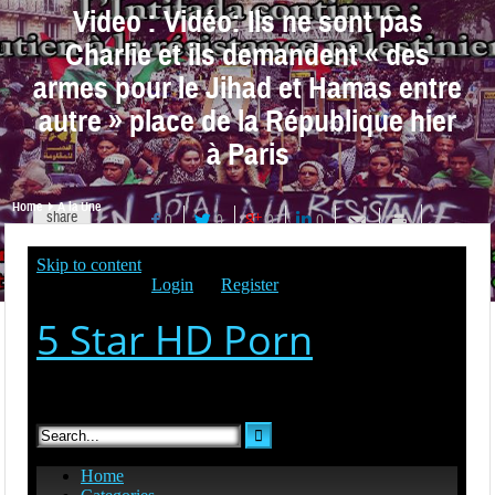
Video : Vidéo: Ils ne sont pas
Charlie et ils demandent « des
armes pour le Jihad et Hamas entre
autre » place de la République hier
à Paris
Home
A la Une
share
0
0
0
0